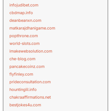
infojudibet.com
cbdmap.info
deanbeanxn.com
matkarajdhanigame.com
popthrone.com
world-slots.com
imakewebsolution.com
che-blog.com
pancakecoinz.com
flyfinley.com
prideconsultation.com
hountinglil.info
chakraaffirmations.net
bestjokes4u.com