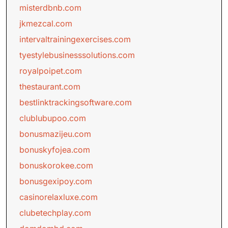
misterdbnb.com
jkmezcal.com
intervaltrainingexercises.com
tyestylebusinesssolutions.com
royalpoipet.com
thestaurant.com
bestlinktrackingsoftware.com
clublubupoo.com
bonusmazijeu.com
bonuskyfojea.com
bonuskorokee.com
bonusgexipoy.com
casinorelaxluxe.com
clubetechplay.com