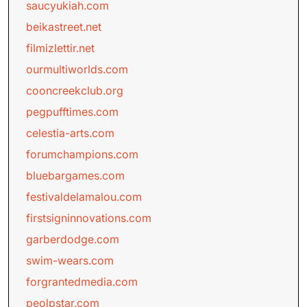
saucyukiah.com
beikastreet.net
filmizlettir.net
ourmultiworlds.com
cooncreekclub.org
pegpufftimes.com
celestia-arts.com
forumchampions.com
bluebargames.com
festivaldelamalou.com
firstsigninnovations.com
garberdodge.com
swim-wears.com
forgrantedmedia.com
peolpstar.com