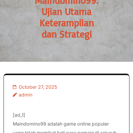
Maindomino99:
Ujian Utama
Keterampilan
dan Strategi
October 27, 2025
admin
[ad_1]
Maindomino99 adalah game online populer
yang telah memikat hati para pemain di seluruh