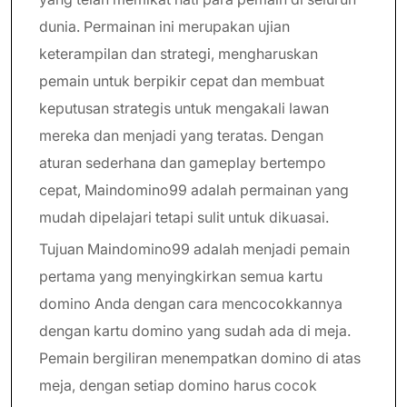
dunia. Permainan ini merupakan ujian
keterampilan dan strategi, mengharuskan
pemain untuk berpikir cepat dan membuat
keputusan strategis untuk mengakali lawan
mereka dan menjadi yang teratas. Dengan
aturan sederhana dan gameplay bertempo
cepat, Maindomino99 adalah permainan yang
mudah dipelajari tetapi sulit untuk dikuasai.
Tujuan Maindomino99 adalah menjadi pemain
pertama yang menyingkirkan semua kartu
domino Anda dengan cara mencocokkannya
dengan kartu domino yang sudah ada di meja.
Pemain bergiliran menempatkan domino di atas
meja, dengan setiap domino harus cocok