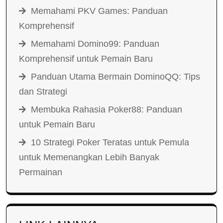
Memahami PKV Games: Panduan
Komprehensif
Memahami Domino99: Panduan
Komprehensif untuk Pemain Baru
Panduan Utama Bermain DominoQQ: Tips
dan Strategi
Membuka Rahasia Poker88: Panduan
untuk Pemain Baru
10 Strategi Poker Teratas untuk Pemula
untuk Memenangkan Lebih Banyak
Permainan