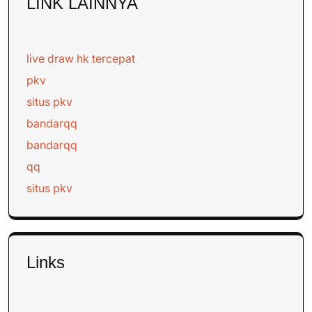
LINK LAINNYA
live draw hk tercepat
pkv
situs pkv
bandarqq
bandarqq
qq
situs pkv
Links