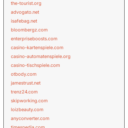
the-tourist.org
advogato.net
isafebag.net
bloombergz.com
enterpriseboosts.com
casino-kartenspiele.com
casino-automatenspiele.org
casino-tischspiele.com
otbody.com
jamestrust.net
trenz24.com
skipworking.com
loizbeauty.com
anyconverter.com
timespedia.com