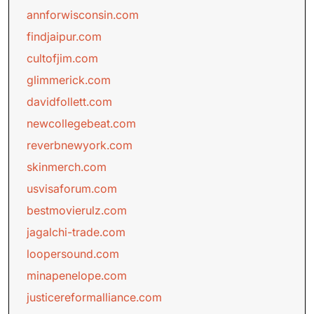
annforwisconsin.com
findjaipur.com
cultofjim.com
glimmerick.com
davidfollett.com
newcollegebeat.com
reverbnewyork.com
skinmerch.com
usvisaforum.com
bestmovierulz.com
jagalchi-trade.com
loopersound.com
minapenelope.com
justicereformalliance.com