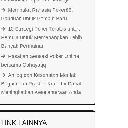
Membuka Rahasia Poker88:
Panduan untuk Pemain Baru
10 Strategi Poker Teratas untuk
Pemula untuk Memenangkan Lebih
Banyak Permainan
Rasakan Sensasi Poker Online
bersama Cahayaqq
Ahliqq dan Kesehatan Mental:
Bagaimana Praktek Kuno Ini Dapat
Meningkatkan Kesejahteraan Anda
LINK LAINNYA