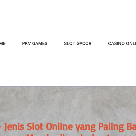
ME
PKV GAMES
SLOT GACOR
CASINO ONL
 Jenis Slot Online yang Paling B