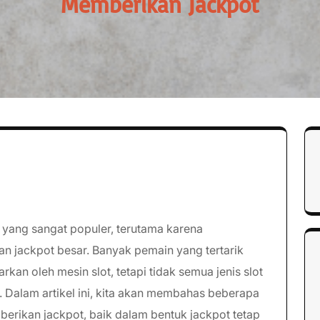
Memberikan Jackpot
 yang sangat populer, terutama karena
jackpot besar. Banyak pemain yang tertarik
kan oleh mesin slot, tetapi tidak semua jenis slot
Dalam artikel ini, kita akan membahas beberapa
mberikan jackpot, baik dalam bentuk jackpot tetap