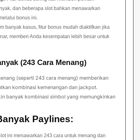
nyak, dan beberapa slot bahkan menawarkan
melalui bonus ini.
am banyak kasus, fitur bonus mudah diaktifkan jika
ar, memberi Anda kesempatan lebih besar untuk
anyak (243 Cara Menang)
 menang (seperti 243 cara menang) memberikan
atkan kombinasi kemenangan dan jackpot.
kin banyak kombinasi simbol yang memungkinkan
Banyak Paylines:
Slot ini menawarkan 243 cara untuk menang dan