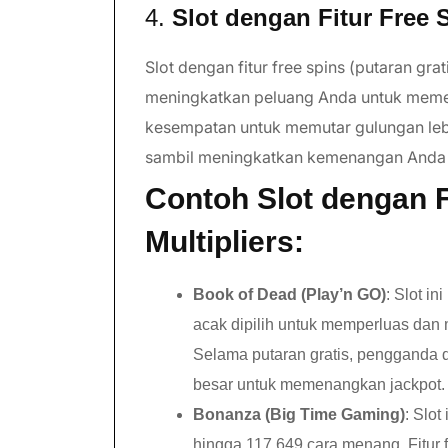
4.
Slot dengan Fitur Free 
Slot dengan fitur free spins (putaran gra
meningkatkan peluang Anda untuk memena
kesempatan untuk memutar gulungan lebi
sambil meningkatkan kemenangan Anda 
Contoh Slot dengan F
Multipliers:
Book of Dead (Play’n GO)
: Slot i
acak dipilih untuk memperluas dan
Selama putaran gratis, pengganda
besar untuk memenangkan jackpot.
Bonanza (Big Time Gaming)
: Slo
hingga 117,649 cara menang. Fitur