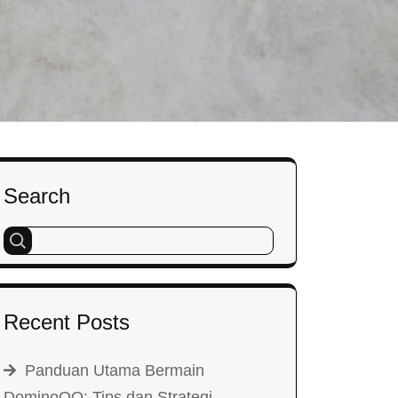
Search
Recent Posts
Panduan Utama Bermain
DominoQQ: Tips dan Strategi