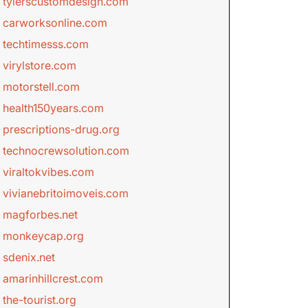
tylerscustomdesign.com
carworksonline.com
techtimesss.com
virylstore.com
motorstell.com
health150years.com
prescriptions-drug.org
technocrewsolution.com
viraltokvibes.com
vivianebritoimoveis.com
magforbes.net
monkeycap.org
sdenix.net
amarinhillcrest.com
the-tourist.org