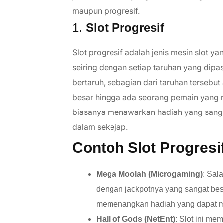
maupun progresif.
1.
Slot Progresif
Slot progresif adalah jenis mesin slot
seiring dengan setiap taruhan yang dipa
bertaruh, sebagian dari taruhan tersebu
besar hingga ada seorang pemain yang m
biasanya menawarkan hadiah yang sang
dalam sekejap.
Contoh Slot Progresi
Mega Moolah (Microgaming)
: Sala
dengan jackpotnya yang sangat be
memenangkan hadiah yang dapat m
Hall of Gods (NetEnt)
: Slot ini me