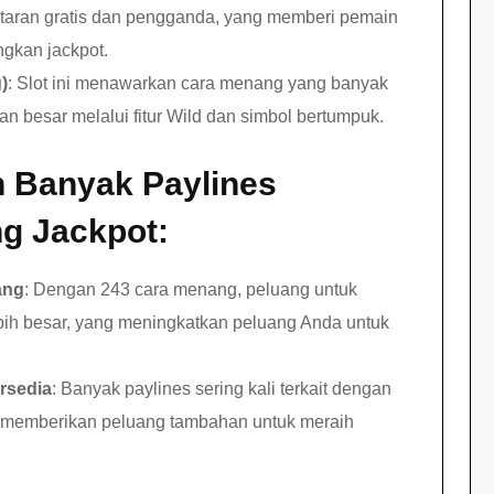
i putaran gratis dan pengganda, yang memberi pemain
gkan jackpot.
)
: Slot ini menawarkan cara menang yang banyak
 besar melalui fitur Wild dan simbol bertumpuk.
 Banyak Paylines
g Jackpot:
ang
: Dengan 243 cara menang, peluang untuk
ih besar, yang meningkatkan peluang Anda untuk
rsedia
: Banyak paylines sering kali terkait dengan
cu, memberikan peluang tambahan untuk meraih