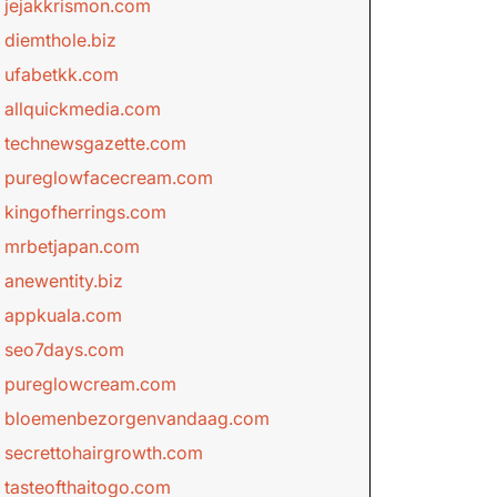
jejakkrismon.com
diemthole.biz
ufabetkk.com
allquickmedia.com
technewsgazette.com
pureglowfacecream.com
kingofherrings.com
mrbetjapan.com
anewentity.biz
appkuala.com
seo7days.com
pureglowcream.com
bloemenbezorgenvandaag.com
secrettohairgrowth.com
tasteofthaitogo.com