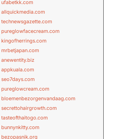
ufabetkk.com
allquickmedia.com
technewsgazette.com
pureglowfacecream.com
kingofherrings.com
mrbetjapan.com
anewentity.biz
appkuala.com
seo7days.com
pureglowcream.com
bloemenbezorgenvandaag.com
secrettohairgrowth.com
tasteofthaitogo.com
bunnynkitty.com
bezopasnik.org