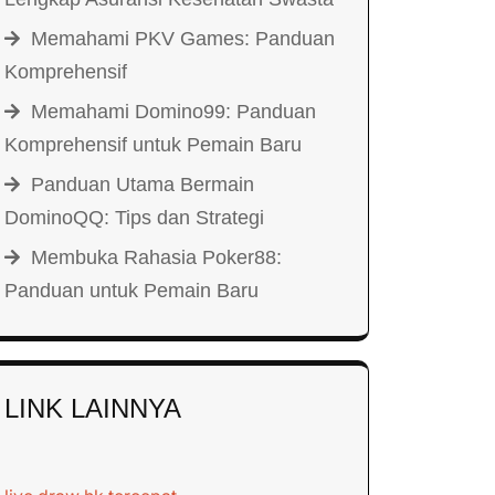
Memahami PKV Games: Panduan
Komprehensif
Memahami Domino99: Panduan
Komprehensif untuk Pemain Baru
Panduan Utama Bermain
DominoQQ: Tips dan Strategi
Membuka Rahasia Poker88:
Panduan untuk Pemain Baru
LINK LAINNYA