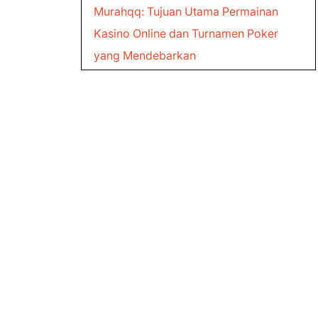
Post
Murahqq: Tujuan Utama Permainan
navigation
Kasino Online dan Turnamen Poker
yang Mendebarkan