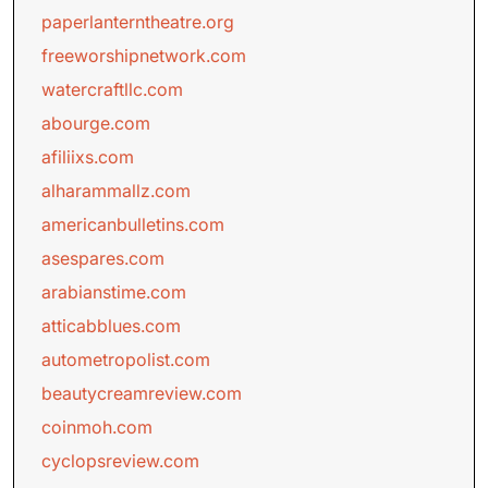
paperlanterntheatre.org
freeworshipnetwork.com
watercraftllc.com
abourge.com
afiliixs.com
alharammallz.com
americanbulletins.com
asespares.com
arabianstime.com
atticabblues.com
autometropolist.com
beautycreamreview.com
coinmoh.com
cyclopsreview.com