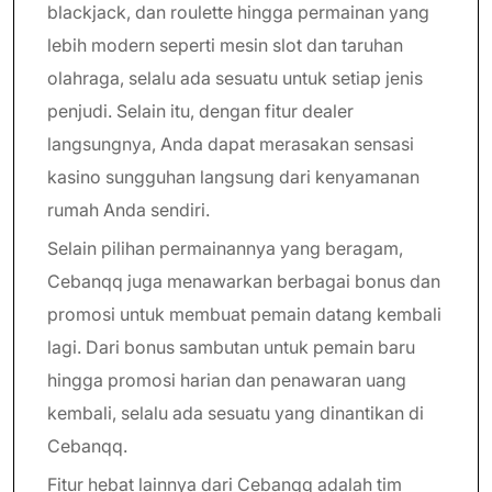
blackjack, dan roulette hingga permainan yang
lebih modern seperti mesin slot dan taruhan
olahraga, selalu ada sesuatu untuk setiap jenis
penjudi. Selain itu, dengan fitur dealer
langsungnya, Anda dapat merasakan sensasi
kasino sungguhan langsung dari kenyamanan
rumah Anda sendiri.
Selain pilihan permainannya yang beragam,
Cebanqq juga menawarkan berbagai bonus dan
promosi untuk membuat pemain datang kembali
lagi. Dari bonus sambutan untuk pemain baru
hingga promosi harian dan penawaran uang
kembali, selalu ada sesuatu yang dinantikan di
Cebanqq.
Fitur hebat lainnya dari Cebanqq adalah tim