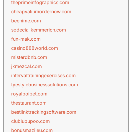
theprimeinfographics.com
cheapvaliumordernow.com
beenime.com
sodecia-kemmerich.com
fun-mak.com
casino888world.com
misterdbnb.com
jkmezcal.com
intervaltrainingexercises.com
tyestylebusinesssolutions.com
royalpoipet.com
thestaurant.com
bestlinktrackingsoftware.com
clublubupoo.com
bonusmazijeu.com