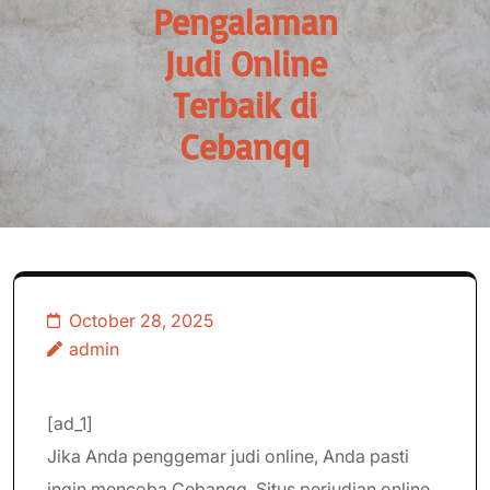
Pengalaman
Judi Online
Terbaik di
Cebanqq
October 28, 2025
admin
[ad_1]
Jika Anda penggemar judi online, Anda pasti
ingin mencoba Cebanqq. Situs perjudian online