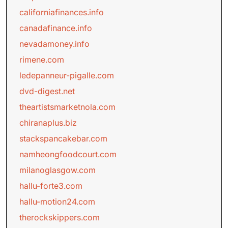
californiafinances.info
canadafinance.info
nevadamoney.info
rimene.com
ledepanneur-pigalle.com
dvd-digest.net
theartistsmarketnola.com
chiranaplus.biz
stackspancakebar.com
namheongfoodcourt.com
milanoglasgow.com
hallu-forte3.com
hallu-motion24.com
therockskippers.com