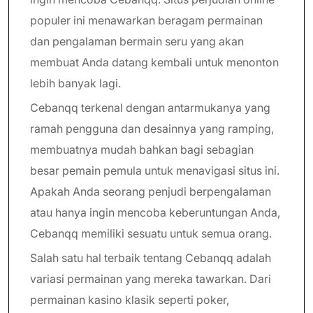
populer ini menawarkan beragam permainan
dan pengalaman bermain seru yang akan
membuat Anda datang kembali untuk menonton
lebih banyak lagi.
Cebanqq terkenal dengan antarmukanya yang
ramah pengguna dan desainnya yang ramping,
membuatnya mudah bahkan bagi sebagian
besar pemain pemula untuk menavigasi situs ini.
Apakah Anda seorang penjudi berpengalaman
atau hanya ingin mencoba keberuntungan Anda,
Cebanqq memiliki sesuatu untuk semua orang.
Salah satu hal terbaik tentang Cebanqq adalah
variasi permainan yang mereka tawarkan. Dari
permainan kasino klasik seperti poker,