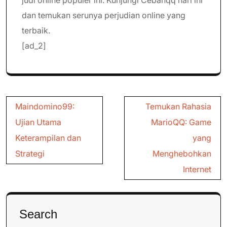
judi online populer ini. Kunjungi Cebanqq hari ini
dan temukan serunya perjudian online yang
terbaik.
[ad_2]
Post
Maindomino99:
Temukan Rahasia
navigation
Ujian Utama
MarioQQ: Game
Keterampilan dan
yang
Strategi
Menghebohkan
Internet
Search