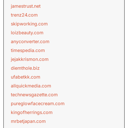
jamestrust.net
trenz24.com
skipworking.com
loizbeauty.com
anyconverter.com
timespedia.com
jejakkrismon.com
diemthole.biz
ufabetkk.com
allquickmedia.com
technewsgazette.com
pureglowfacecream.com
kingofherrings.com
mrbetjapan.com