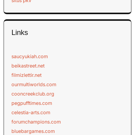
situs pkv
Links
saucyukiah.com
beikastreet.net
filmizlettir.net
ourmultiworlds.com
cooncreekclub.org
pegpufftimes.com
celestia-arts.com
forumchampions.com
bluebargames.com