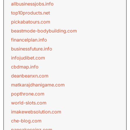
allbusinessjobs.info
top10products.net
pickabatours.com
beastmode-bodybuilding.com
financelplan.info
businessfuture.info
infojudibet.com
cbdmap.info
deanbeanxn.com
matkarajdhanigame.com
popthrone.com
world-slots.com
imakewebsolution.com
che-blog.com
pancakecoinz.com