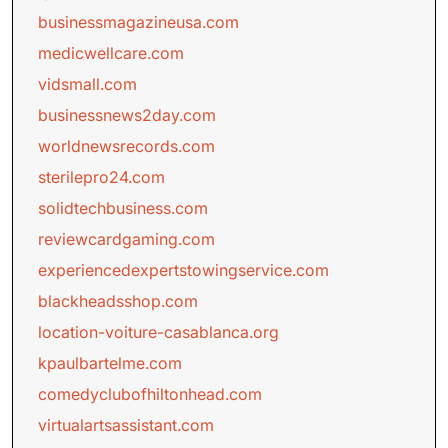
businessmagazineusa.com
medicwellcare.com
vidsmall.com
businessnews2day.com
worldnewsrecords.com
sterilepro24.com
solidtechbusiness.com
reviewcardgaming.com
experiencedexpertstowingservice.com
blackheadsshop.com
location-voiture-casablanca.org
kpaulbartelme.com
comedyclubofhiltonhead.com
virtualartsassistant.com