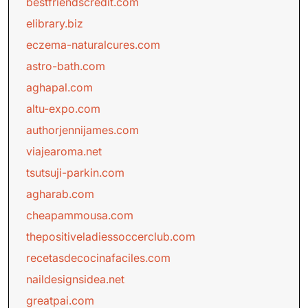
bestfriendscredit.com
elibrary.biz
eczema-naturalcures.com
astro-bath.com
aghapal.com
altu-expo.com
authorjennijames.com
viajearoma.net
tsutsuji-parkin.com
agharab.com
cheapammousa.com
thepositiveladiessoccerclub.com
recetasdecocinafaciles.com
naildesignsidea.net
greatpai.com