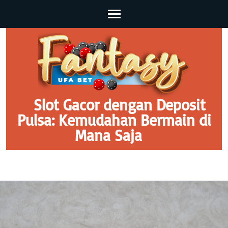
Skip
to
content
(Press
Enter)
Slot Gacor dengan Deposit
Pulsa: Kemudahan Bermain di
Mana Saja