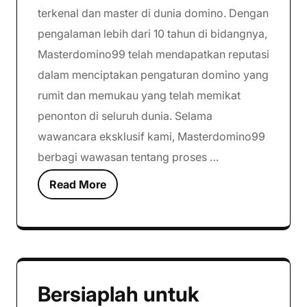
terkenal dan master di dunia domino. Dengan
pengalaman lebih dari 10 tahun di bidangnya,
Masterdomino99 telah mendapatkan reputasi
dalam menciptakan pengaturan domino yang
rumit dan memukau yang telah memikat
penonton di seluruh dunia. Selama
wawancara eksklusif kami, Masterdomino99
berbagi wawasan tentang proses …
Read More
Bersiaplah untuk