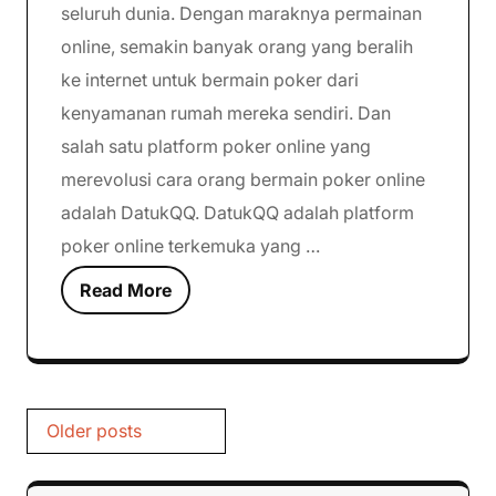
seluruh dunia. Dengan maraknya permainan
online, semakin banyak orang yang beralih
ke internet untuk bermain poker dari
kenyamanan rumah mereka sendiri. Dan
salah satu platform poker online yang
merevolusi cara orang bermain poker online
adalah DatukQQ. DatukQQ adalah platform
poker online terkemuka yang …
Read More
Posts
Older posts
navigation