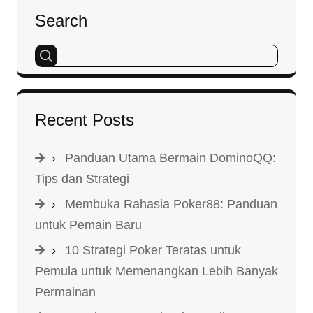
Search
Recent Posts
Panduan Utama Bermain DominoQQ:
Tips dan Strategi
Membuka Rahasia Poker88: Panduan
untuk Pemain Baru
10 Strategi Poker Teratas untuk
Pemula untuk Memenangkan Lebih Banyak
Permainan