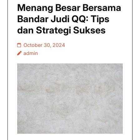
Menang Besar Bersama
Bandar Judi QQ: Tips
dan Strategi Sukses
October 30, 2024
admin