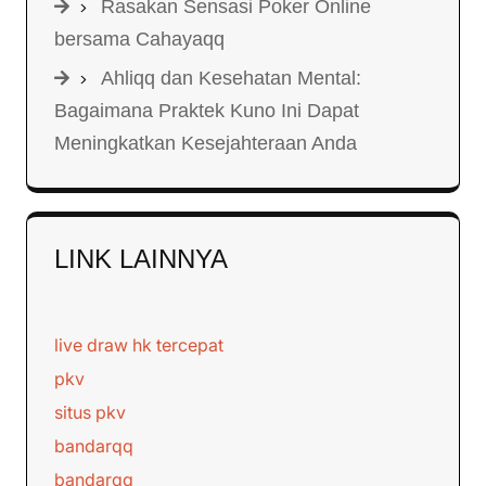
Rasakan Sensasi Poker Online
bersama Cahayaqq
Ahliqq dan Kesehatan Mental:
Bagaimana Praktek Kuno Ini Dapat
Meningkatkan Kesejahteraan Anda
LINK LAINNYA
live draw hk tercepat
pkv
situs pkv
bandarqq
bandarqq