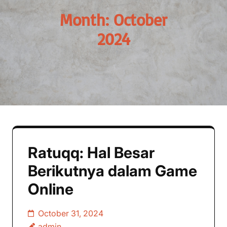
Month:
October
2024
Ratuqq: Hal Besar
Berikutnya dalam Game
Online
October 31, 2024
admin