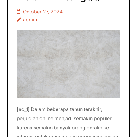
October 27, 2024
admin
[ad_1] Dalam beberapa tahun terakhir,
perjudian online menjadi semakin populer
karena semakin banyak orang beralih ke
internet untuk menemukan permainan kasino