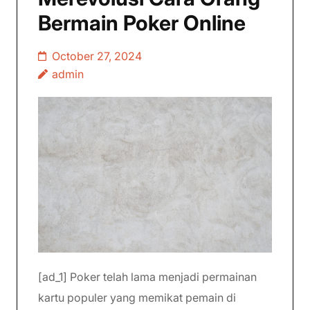
Bermain Poker Online
October 27, 2024
admin
[ad_1] Poker telah lama menjadi permainan
kartu populer yang memikat pemain di