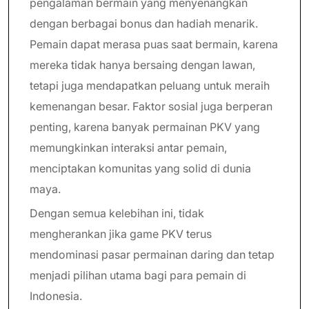
pengalaman bermain yang menyenangkan
dengan berbagai bonus dan hadiah menarik.
Pemain dapat merasa puas saat bermain, karena
mereka tidak hanya bersaing dengan lawan,
tetapi juga mendapatkan peluang untuk meraih
kemenangan besar. Faktor sosial juga berperan
penting, karena banyak permainan PKV yang
memungkinkan interaksi antar pemain,
menciptakan komunitas yang solid di dunia
maya.
Dengan semua kelebihan ini, tidak
mengherankan jika game PKV terus
mendominasi pasar permainan daring dan tetap
menjadi pilihan utama bagi para pemain di
Indonesia.