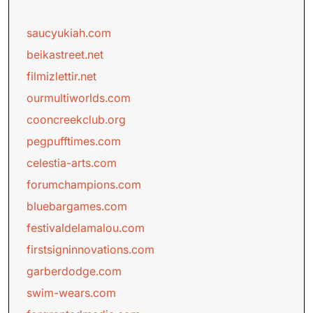
saucyukiah.com
beikastreet.net
filmizlettir.net
ourmultiworlds.com
cooncreekclub.org
pegpufftimes.com
celestia-arts.com
forumchampions.com
bluebargames.com
festivaldelamalou.com
firstsigninnovations.com
garberdodge.com
swim-wears.com