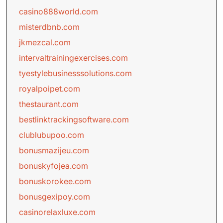
casino888world.com
misterdbnb.com
jkmezcal.com
intervaltrainingexercises.com
tyestylebusinesssolutions.com
royalpoipet.com
thestaurant.com
bestlinktrackingsoftware.com
clublubupoo.com
bonusmazijeu.com
bonuskyfojea.com
bonuskorokee.com
bonusgexipoy.com
casinorelaxluxe.com