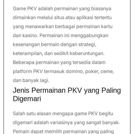
Game PKV adalah permainan yang biasanya
dimainkan melalui situs atau aplikasi tertentu
yang menawarkan berbagai permainan kartu
dan kasino. Permainan ini menggabungkan
kesenangan bermain dengan strategi,
keterampilan, dan sedikit keberuntungan.
Beberapa permainan yang tersedia dalam
platform PKV termasuk domino, poker, ceme,
dan banyak lagi.
Jenis Permainan PKV yang Paling
Digemari
Salah satu alasan mengapa game PKV begitu
digemari adalah variasinya yang sangat banyak.
Pemain dapat memilih permainan yang paling