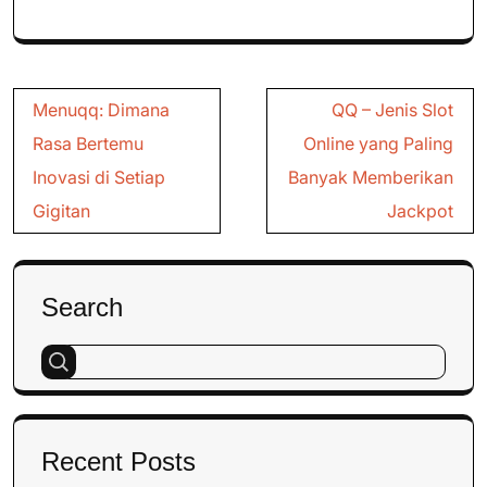
Post
Menuqq: Dimana
QQ – Jenis Slot
navigation
Rasa Bertemu
Online yang Paling
Inovasi di Setiap
Banyak Memberikan
Gigitan
Jackpot
Search
Recent Posts