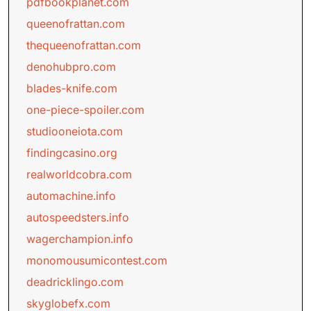
pdfbookplanet.com
queenofrattan.com
thequeenofrattan.com
denohubpro.com
blades-knife.com
one-piece-spoiler.com
studiooneiota.com
findingcasino.org
realworldcobra.com
automachine.info
autospeedsters.info
wagerchampion.info
monomousumicontest.com
deadricklingo.com
skyglobefx.com