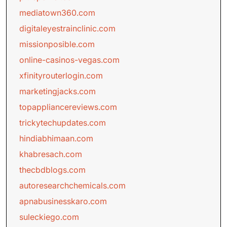
mediatown360.com
digitaleyestrainclinic.com
missionposible.com
online-casinos-vegas.com
xfinityrouterlogin.com
marketingjacks.com
topappliancereviews.com
trickytechupdates.com
hindiabhimaan.com
khabresach.com
thecbdblogs.com
autoresearchchemicals.com
apnabusinesskaro.com
suleckiego.com