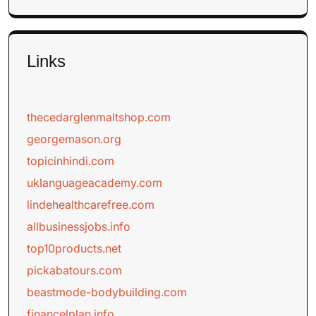
Links
thecedarglenmaltshop.com
georgemason.org
topicinhindi.com
uklanguageacademy.com
lindehealthcarefree.com
allbusinessjobs.info
top10products.net
pickabatours.com
beastmode-bodybuilding.com
financelplan.info