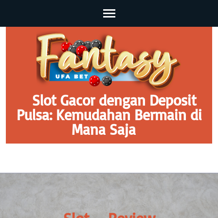
Skip
to
content
(Press
Enter)
Slot Gacor dengan Deposit
Pulsa: Kemudahan Bermain di
Mana Saja