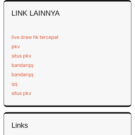
LINK LAINNYA
live draw hk tercepat
pkv
situs pkv
bandarqq
bandarqq
qq
situs pkv
Links