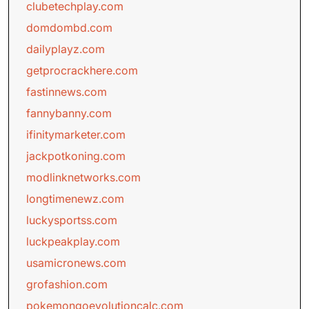
clubetechplay.com
domdombd.com
dailyplayz.com
getprocrackhere.com
fastinnews.com
fannybanny.com
ifinitymarketer.com
jackpotkoning.com
modlinknetworks.com
longtimenewz.com
luckysportss.com
luckpeakplay.com
usamicronews.com
grofashion.com
pokemongoevolutioncalc.com