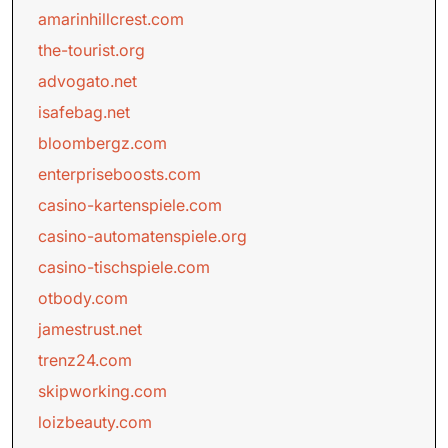
amarinhillcrest.com
the-tourist.org
advogato.net
isafebag.net
bloombergz.com
enterpriseboosts.com
casino-kartenspiele.com
casino-automatenspiele.org
casino-tischspiele.com
otbody.com
jamestrust.net
trenz24.com
skipworking.com
loizbeauty.com