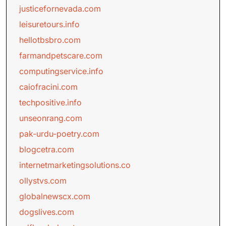
justicefornevada.com
leisuretours.info
hellotbsbro.com
farmandpetscare.com
computingservice.info
caiofracini.com
techpositive.info
unseonrang.com
pak-urdu-poetry.com
blogcetra.com
internetmarketingsolutions.co
ollystvs.com
globalnewscx.com
dogslives.com