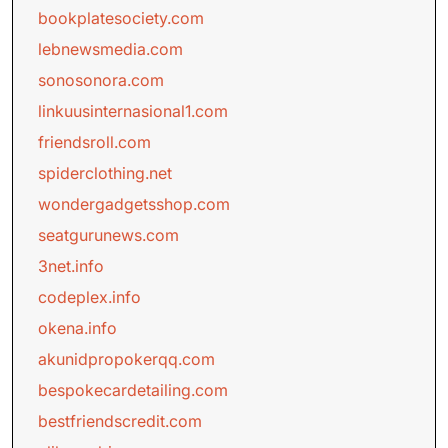
bookplatesociety.com
lebnewsmedia.com
sonosonora.com
linkuusinternasional1.com
friendsroll.com
spiderclothing.net
wondergadgetsshop.com
seatgurunews.com
3net.info
codeplex.info
okena.info
akunidpropokerqq.com
bespokecardetailing.com
bestfriendscredit.com