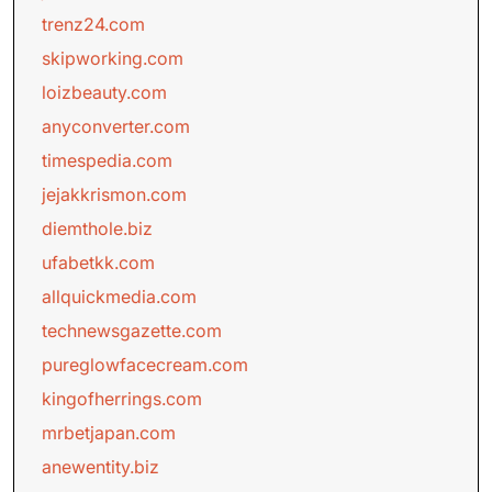
trenz24.com
skipworking.com
loizbeauty.com
anyconverter.com
timespedia.com
jejakkrismon.com
diemthole.biz
ufabetkk.com
allquickmedia.com
technewsgazette.com
pureglowfacecream.com
kingofherrings.com
mrbetjapan.com
anewentity.biz