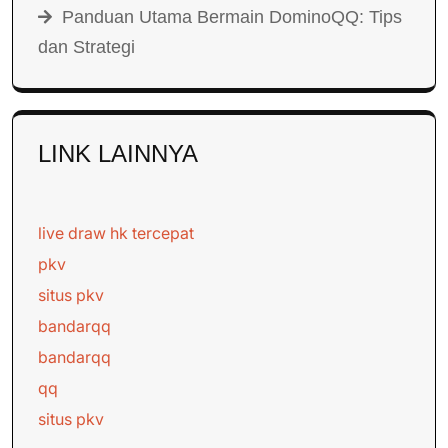
Panduan Utama Bermain DominoQQ: Tips
dan Strategi
LINK LAINNYA
live draw hk tercepat
pkv
situs pkv
bandarqq
bandarqq
qq
situs pkv