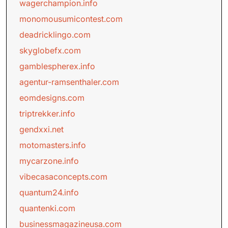
wagerchampion.info
monomousumicontest.com
deadricklingo.com
skyglobefx.com
gamblespherex.info
agentur-ramsenthaler.com
eomdesigns.com
triptrekker.info
gendxxi.net
motomasters.info
mycarzone.info
vibecasaconcepts.com
quantum24.info
quantenki.com
businessmagazineusa.com