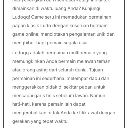
dimainkan di waktu luang Anda? Kunjungi
Ludoqq! Game seru ini memadukan permainan
papan klasik Ludo dengan keseruan bermain
game online, menciptakan pengalaman unik dan
menghibur bagi pemain segala usia.
Ludoqq adalah permainan multipemain yang
memungkinkan Anda bermain melawan teman
atau orang asing dari seluruh dunia. Tujuan
permainan ini sederhana: melempar dadu dan
menggerakkan bidak di sekitar papan untuk
mencapai garis finis sebelum lawan. Namun
hati-hati, karena pemain lain dapat
mengembalikan bidak Anda ke titik awal dengan
gerakan yang tepat waktu.