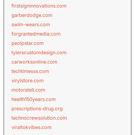
firstsigninnovations.com
garberdodge.com
swim-wears.com
forgrantedmedia.com
peolpstar.com
tylerscustomdesign.com
carworksonline.com
techtimesss.com
virylstore.com
motorstell.com
health150years.com
prescriptions-drug.org
technocrewsolution.com
viraltokvibes.com