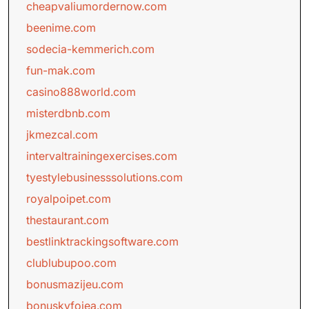
cheapvaliumordernow.com
beenime.com
sodecia-kemmerich.com
fun-mak.com
casino888world.com
misterdbnb.com
jkmezcal.com
intervaltrainingexercises.com
tyestylebusinesssolutions.com
royalpoipet.com
thestaurant.com
bestlinktrackingsoftware.com
clublubupoo.com
bonusmazijeu.com
bonuskyfojea.com