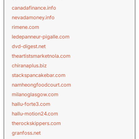
canadafinance.info
nevadamoney.info
rimene.com
ledepanneur-pigalle.com
dvd-digest.net
theartistsmarketnola.com
chiranaplus.biz
stackspancakebar.com
namheongfoodcourt.com
milanoglasgow.com
hallu-forte3.com
hallu-motion24.com
therockskippers.com
granfoss.net