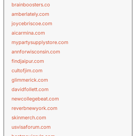
brainboosters.co
amberlately.com
joycebriscoe.com
aicarmina.com
mypartysupplystore.com
annforwisconsin.com
findjaipur.com
cultofjim.com
glimmerick.com
davidfollett.com
newcollegebeat.com
reverbnewyork.com
skinmerch.com
usvisaforum.com