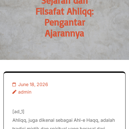
Sejarah dan
Filsafat Ahliqq:
Pengantar
Ajarannya
June 18, 2026
admin
[ad_1]
Ahliqq, juga dikenal sebagai Ahl-e Haqq, adalah
tradisi mistik dan spiritual yang berasal dari