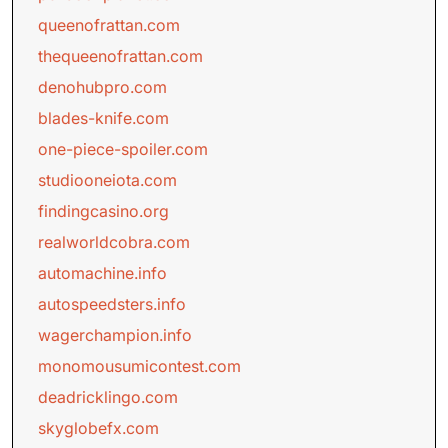
queenofrattan.com
thequeenofrattan.com
denohubpro.com
blades-knife.com
one-piece-spoiler.com
studiooneiota.com
findingcasino.org
realworldcobra.com
automachine.info
autospeedsters.info
wagerchampion.info
monomousumicontest.com
deadricklingo.com
skyglobefx.com