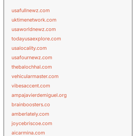
usafullnewz.com
uktimenetwork.com
usaworldnewz.com
todayusaexplore.com
usalocality.com
usafournewz.com
thebalochhal.com
vehicularmaster.com
vibesaccent.com
ampajavierdemiguel.org
brainboosters.co
amberlately.com
joycebriscoe.com
aicarmina.com