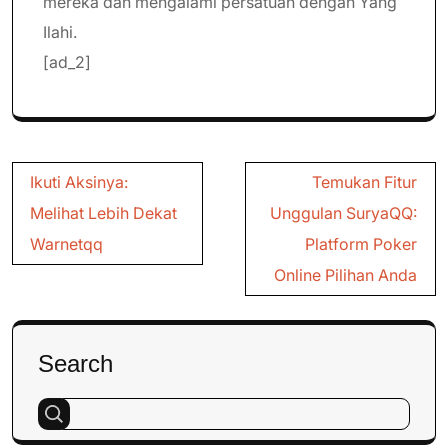
mereka dan mengalami persatuan dengan Yang
Ilahi.
[ad_2]
Post
Ikuti Aksinya:
Temukan Fitur
navigation
Melihat Lebih Dekat
Unggulan SuryaQQ:
Warnetqq
Platform Poker
Online Pilihan Anda
Search