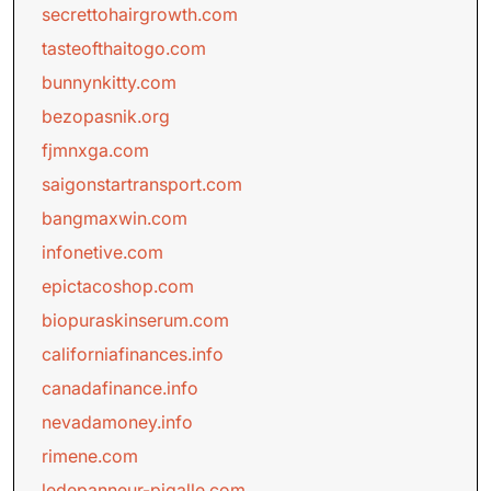
secrettohairgrowth.com
tasteofthaitogo.com
bunnynkitty.com
bezopasnik.org
fjmnxga.com
saigonstartransport.com
bangmaxwin.com
infonetive.com
epictacoshop.com
biopuraskinserum.com
californiafinances.info
canadafinance.info
nevadamoney.info
rimene.com
ledepanneur-pigalle.com