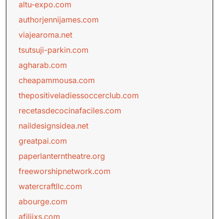
altu-expo.com
authorjennijames.com
viajearoma.net
tsutsuji-parkin.com
agharab.com
cheapammousa.com
thepositiveladiessoccerclub.com
recetasdecocinafaciles.com
naildesignsidea.net
greatpai.com
paperlanterntheatre.org
freeworshipnetwork.com
watercraftllc.com
abourge.com
afiliixs.com