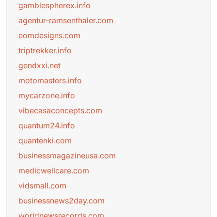
gamblespherex.info
agentur-ramsenthaler.com
eomdesigns.com
triptrekker.info
gendxxi.net
motomasters.info
mycarzone.info
vibecasaconcepts.com
quantum24.info
quantenki.com
businessmagazineusa.com
medicwellcare.com
vidsmall.com
businessnews2day.com
worldnewsrecords.com