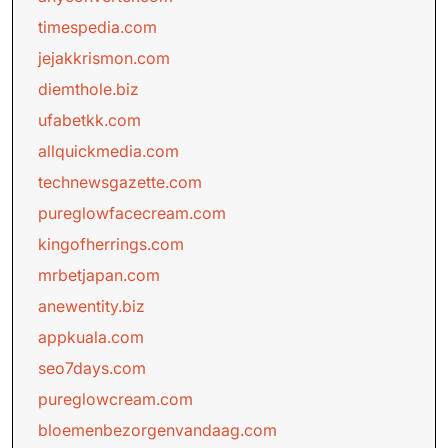
timespedia.com
jejakkrismon.com
diemthole.biz
ufabetkk.com
allquickmedia.com
technewsgazette.com
pureglowfacecream.com
kingofherrings.com
mrbetjapan.com
anewentity.biz
appkuala.com
seo7days.com
pureglowcream.com
bloemenbezorgenvandaag.com