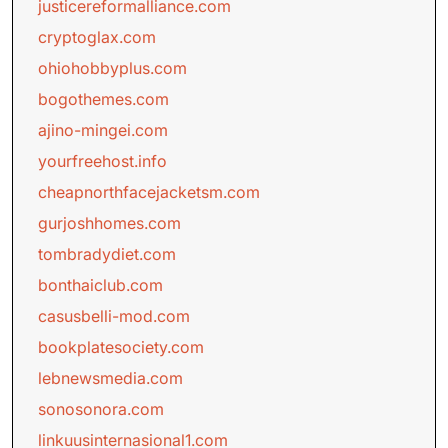
justicereformalliance.com
cryptoglax.com
ohiohobbyplus.com
bogothemes.com
ajino-mingei.com
yourfreehost.info
cheapnorthfacejacketsm.com
gurjoshhomes.com
tombradydiet.com
bonthaiclub.com
casusbelli-mod.com
bookplatesociety.com
lebnewsmedia.com
sonosonora.com
linkuusinternasional1.com