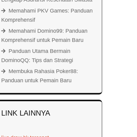
Memahami PKV Games: Panduan
Komprehensif
Memahami Domino99: Panduan
Komprehensif untuk Pemain Baru
Panduan Utama Bermain
DominoQQ: Tips dan Strategi
Membuka Rahasia Poker88:
Panduan untuk Pemain Baru
LINK LAINNYA