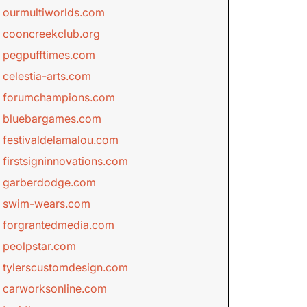
ourmultiworlds.com
cooncreekclub.org
pegpufftimes.com
celestia-arts.com
forumchampions.com
bluebargames.com
festivaldelamalou.com
firstsigninnovations.com
garberdodge.com
swim-wears.com
forgrantedmedia.com
peolpstar.com
tylerscustomdesign.com
carworksonline.com