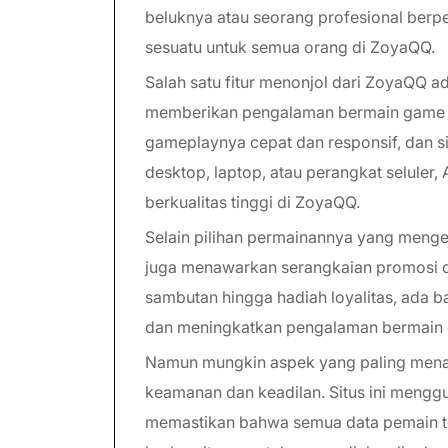
beluknya atau seorang profesional berp
sesuatu untuk semua orang di ZoyaQQ.
Salah satu fitur menonjol dari ZoyaQQ a
memberikan pengalaman bermain game yan
gameplaynya cepat dan responsif, dan s
desktop, laptop, atau perangkat selule
berkualitas tinggi di ZoyaQQ.
Selain pilihan permainannya yang meng
juga menawarkan serangkaian promosi d
sambutan hingga hadiah loyalitas, ada 
dan meningkatkan pengalaman bermain
Namun mungkin aspek yang paling menar
keamanan dan keadilan. Situs ini menggu
memastikan bahwa semua data pemain ter