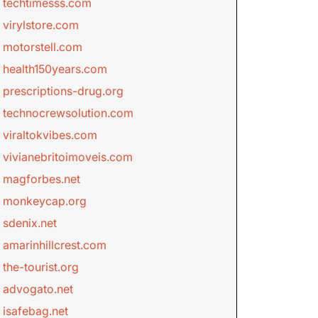
techtimesss.com
virylstore.com
motorstell.com
health150years.com
prescriptions-drug.org
technocrewsolution.com
viraltokvibes.com
vivianebritoimoveis.com
magforbes.net
monkeycap.org
sdenix.net
amarinhillcrest.com
the-tourist.org
advogato.net
isafebag.net