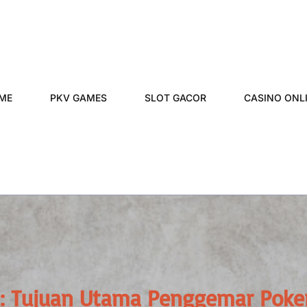
ME
PKV GAMES
SLOT GACOR
CASINO ONL
: Tujuan Utama Penggemar Poker