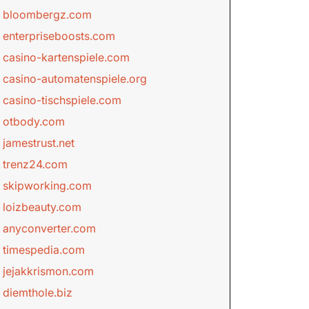
bloombergz.com
enterpriseboosts.com
casino-kartenspiele.com
casino-automatenspiele.org
casino-tischspiele.com
otbody.com
jamestrust.net
trenz24.com
skipworking.com
loizbeauty.com
anyconverter.com
timespedia.com
jejakkrismon.com
diemthole.biz