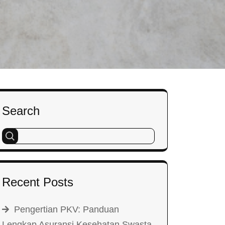
Search
Recent Posts
Pengertian PKV: Panduan
Lengkap Asuransi Kesehatan Swasta