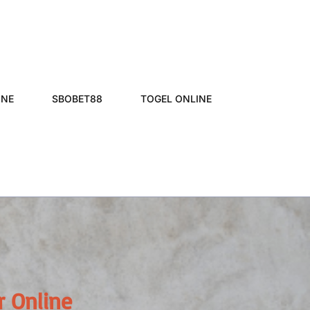
INE
SBOBET88
TOGEL ONLINE
 Online