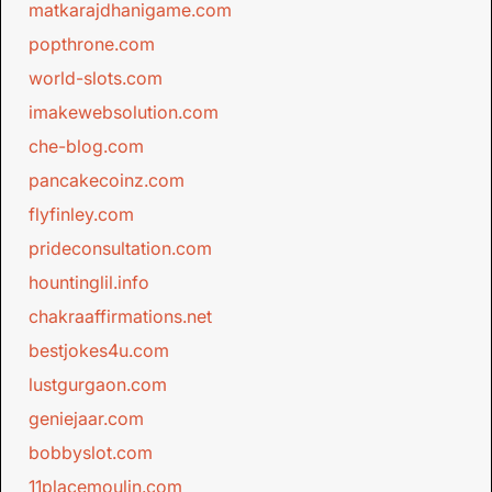
matkarajdhanigame.com
popthrone.com
world-slots.com
imakewebsolution.com
che-blog.com
pancakecoinz.com
flyfinley.com
prideconsultation.com
hountinglil.info
chakraaffirmations.net
bestjokes4u.com
lustgurgaon.com
geniejaar.com
bobbyslot.com
11placemoulin.com