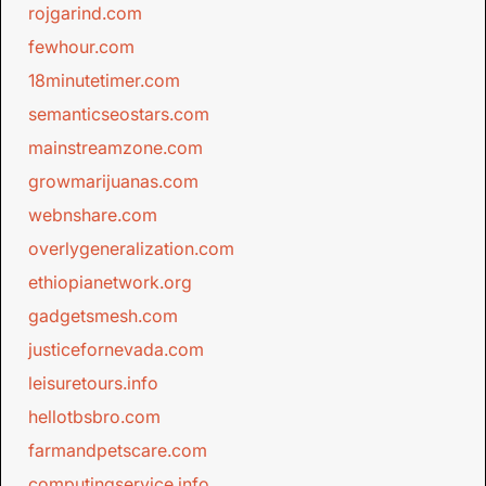
rojgarind.com
fewhour.com
18minutetimer.com
semanticseostars.com
mainstreamzone.com
growmarijuanas.com
webnshare.com
overlygeneralization.com
ethiopianetwork.org
gadgetsmesh.com
justicefornevada.com
leisuretours.info
hellotbsbro.com
farmandpetscare.com
computingservice.info