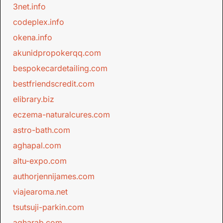
3net.info
codeplex.info
okena.info
akunidpropokerqq.com
bespokecardetailing.com
bestfriendscredit.com
elibrary.biz
eczema-naturalcures.com
astro-bath.com
aghapal.com
altu-expo.com
authorjennijames.com
viajearoma.net
tsutsuji-parkin.com
agharab.com