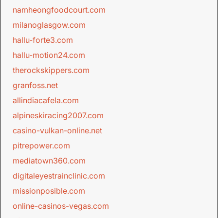
namheongfoodcourt.com
milanoglasgow.com
hallu-forte3.com
hallu-motion24.com
therockskippers.com
granfoss.net
allindiacafela.com
alpineskiracing2007.com
casino-vulkan-online.net
pitrepower.com
mediatown360.com
digitaleyestrainclinic.com
missionposible.com
online-casinos-vegas.com