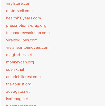
virylstore.com
motorstell.com
health150years.com
prescriptions-drug.org
technocrewsolution.com
viraltokvibes.com
vivianebritoimoveis.com
magforbes.net
monkeycap.org
sdenix.net
amarinhillcrest.com
the-tourist.org
advogato.net
isafebag.net