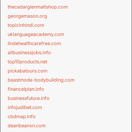
thecedarglenmaltshop.com
georgemason.org
topicinhindi.com
uklanguageacademy.com
lindehealthcarefree.com
allbusinessjobs.info
top10products.net
pickabatours.com
beastmode-bodybuilding.com
financelplan.info
businessfuture.info
infojudibet.com
cbdmap.info
deanbeanxn.com