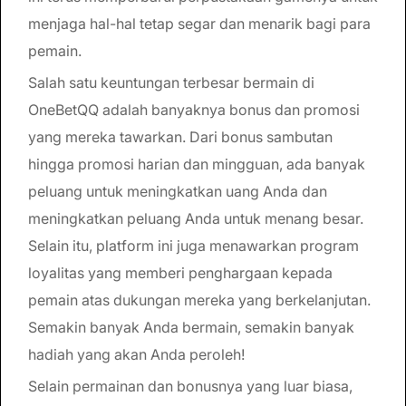
menjaga hal-hal tetap segar dan menarik bagi para
pemain.
Salah satu keuntungan terbesar bermain di
OneBetQQ adalah banyaknya bonus dan promosi
yang mereka tawarkan. Dari bonus sambutan
hingga promosi harian dan mingguan, ada banyak
peluang untuk meningkatkan uang Anda dan
meningkatkan peluang Anda untuk menang besar.
Selain itu, platform ini juga menawarkan program
loyalitas yang memberi penghargaan kepada
pemain atas dukungan mereka yang berkelanjutan.
Semakin banyak Anda bermain, semakin banyak
hadiah yang akan Anda peroleh!
Selain permainan dan bonusnya yang luar biasa,