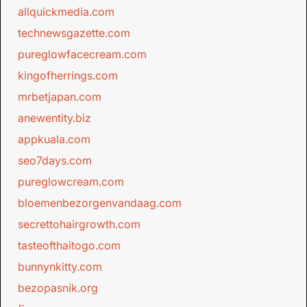
allquickmedia.com
technewsgazette.com
pureglowfacecream.com
kingofherrings.com
mrbetjapan.com
anewentity.biz
appkuala.com
seo7days.com
pureglowcream.com
bloemenbezorgenvandaag.com
secrettohairgrowth.com
tasteofthaitogo.com
bunnynkitty.com
bezopasnik.org