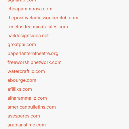
cheapammousa.com
thepositiveladiessoccerclub.com
recetasdecocinafaciles.com
naildesignsidea.net
greatpai.com
paperlanterntheatre.org
freeworshipnetwork.com
watercraftllc.com
abourge.com
afiliixs.com
alharammallz.com
americanbulletins.com
asespares.com
arabianstime.com