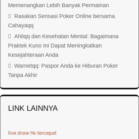
Memenangkan Lebih Banyak Permainan
Rasakan Sensasi Poker Online bersama
Cahayaqq
Ahliqq dan Kesehatan Mental: Bagaimana
Praktek Kuno Ini Dapat Meningkatkan
Kesejahteraan Anda
Warnetqq: Paspor Anda ke Hiburan Poker
Tanpa Akhir
LINK LAINNYA
live draw hk tercepat