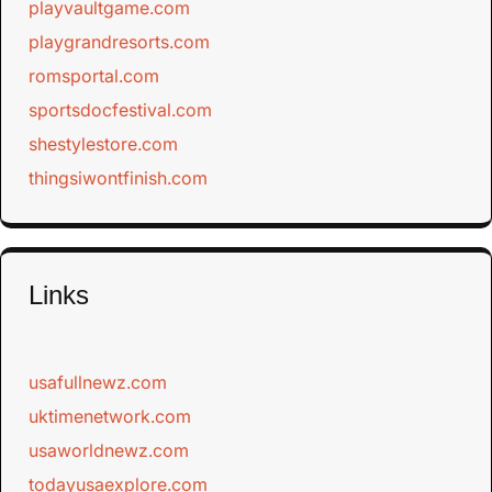
playvaultgame.com
playgrandresorts.com
romsportal.com
sportsdocfestival.com
shestylestore.com
thingsiwontfinish.com
Links
usafullnewz.com
uktimenetwork.com
usaworldnewz.com
todayusaexplore.com