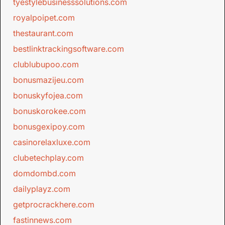
tyestylebusinesssolutions.com
royalpoipet.com
thestaurant.com
bestlinktrackingsoftware.com
clublubupoo.com
bonusmazijeu.com
bonuskyfojea.com
bonuskorokee.com
bonusgexipoy.com
casinorelaxluxe.com
clubetechplay.com
domdombd.com
dailyplayz.com
getprocrackhere.com
fastinnews.com