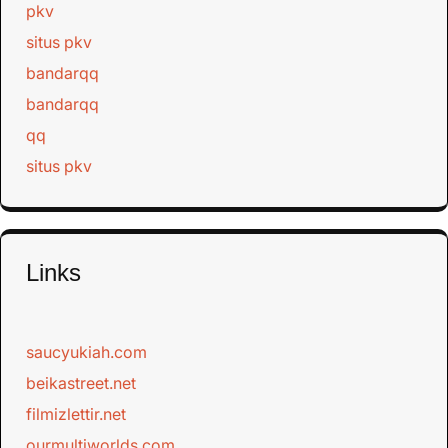
pkv
situs pkv
bandarqq
bandarqq
qq
situs pkv
Links
saucyukiah.com
beikastreet.net
filmizlettir.net
ourmultiworlds.com