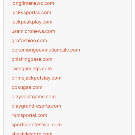
longtimenewz.com
luckysportss.com
luckpeakplay.com
usamicronews.com
grofashion.com
pokemongoevolutioncalc.com
phishingbase.com
racegamings.com
primejackpotstay.com
pokugaa.com
playvaultgame.com
playgrandresorts.com
romsportal.com
sportsdocfestival.com
shestylestore.com