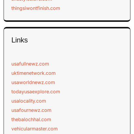
thingsiwontfinish.com
Links
usafullnewz.com
uktimenetwork.com
usaworldnewz.com
todayusaexplore.com
usalocality.com
usafournewz.com
thebalochhal.com
vehicularmaster.com