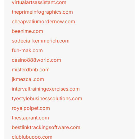
virtualartsassistant.com
theprimeinfographics.com
cheapvaliumordernow.com
beenime.com
sodecia-kemmerich.com
fun-mak.com
casino888world.com
misterdbnb.com
jkmezcal.com
intervaltrainingexercises.com
tyestylebusinesssolutions.com
royalpoipet.com
thestaurant.com
bestlinktrackingsoftware.com
clublubupoo.com