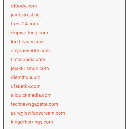
otbody.com
jamestrust.net
trenz24.com
skipworking.com
loizbeauty.com
anyconverter.com
timespedia.com
jejakkrismon.com
diemthole.biz
ufabetkk.com
allquickmedia.com
technewsgazette.com
pureglowfacecream.com
kingofherrings.com