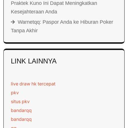
Praktek Kuno Ini Dapat Meningkatkan
Kesejahteraan Anda
Warnetqq: Paspor Anda ke Hiburan Poker
Tanpa Akhir
LINK LAINNYA
live draw hk tercepat
pkv
situs pkv
bandarqq
bandarqq