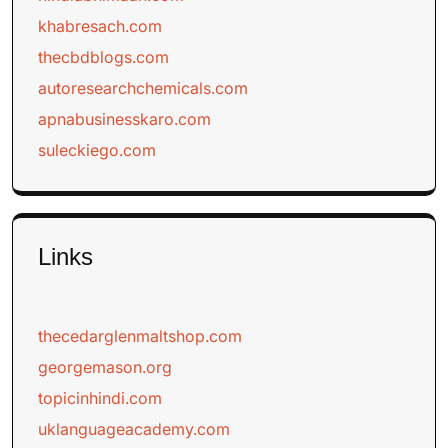
khabresach.com
thecbdblogs.com
autoresearchchemicals.com
apnabusinesskaro.com
suleckiego.com
Links
thecedarglenmaltshop.com
georgemason.org
topicinhindi.com
uklanguageacademy.com