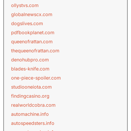
ollystvs.com
globalnewscx.com
dogslives.com
pdfbookplanet.com
queenofrattan.com
thequeenofrattan.com
denohubpro.com
blades-knife.com
one-piece-spoiler.com
studiooneiota.com
findingcasino.org
realworldcobra.com
automachine.info
autospeedsters.info