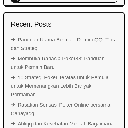
Recent Posts
Panduan Utama Bermain DominoQQ: Tips
dan Strategi
Membuka Rahasia Poker88: Panduan
untuk Pemain Baru
10 Strategi Poker Teratas untuk Pemula
untuk Memenangkan Lebih Banyak
Permainan
Rasakan Sensasi Poker Online bersama
Cahayaqq
Ahliqq dan Kesehatan Mental: Bagaimana