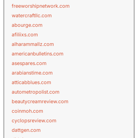
freeworshipnetwork.com
watercraftllc.com
abourge.com
afiliixs.com
alharammallz.com
americanbulletins.com
asespares.com
arabianstime.com
atticabblues.com
autometropolist.com
beautycreamreview.com
coinmoh.com
cyclopsreview.com
dattgen.com