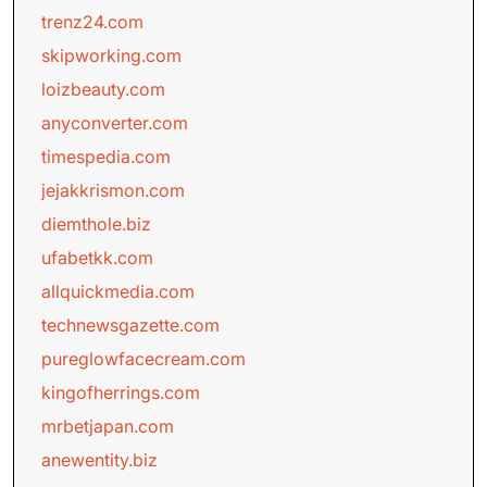
trenz24.com
skipworking.com
loizbeauty.com
anyconverter.com
timespedia.com
jejakkrismon.com
diemthole.biz
ufabetkk.com
allquickmedia.com
technewsgazette.com
pureglowfacecream.com
kingofherrings.com
mrbetjapan.com
anewentity.biz