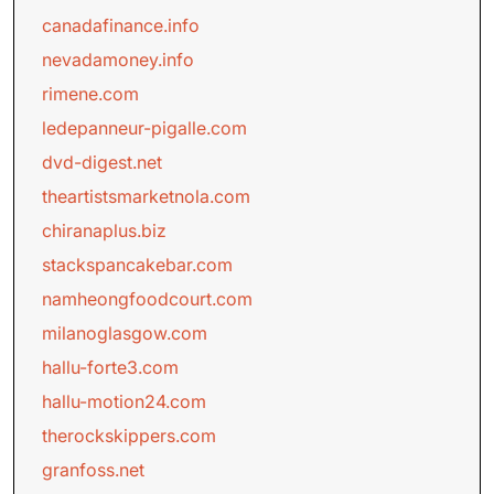
canadafinance.info
nevadamoney.info
rimene.com
ledepanneur-pigalle.com
dvd-digest.net
theartistsmarketnola.com
chiranaplus.biz
stackspancakebar.com
namheongfoodcourt.com
milanoglasgow.com
hallu-forte3.com
hallu-motion24.com
therockskippers.com
granfoss.net