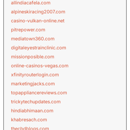
allindiacafela.com
alpineskiracing2007.com
casino-vulkan-online.net
pitrepower.com
mediatown360.com
digitaleyestrainclinic.com
missionposible.com
online-casinos-vegas.com
xfinityrouterlogin.com
marketingjacks.com
topappliancereviews.com
trickytechupdates.com
hindiabhimaan.com
khabresach.com
thecbdblogs.com