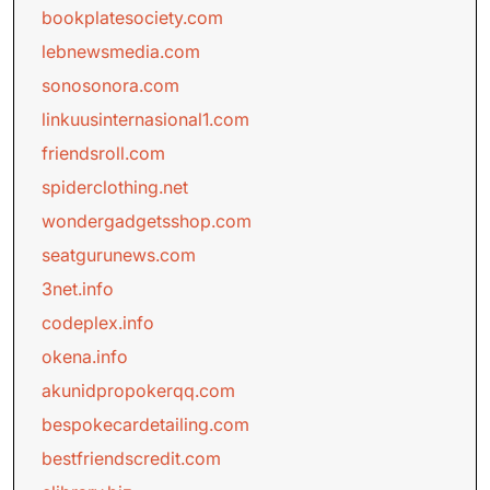
bookplatesociety.com
lebnewsmedia.com
sonosonora.com
linkuusinternasional1.com
friendsroll.com
spiderclothing.net
wondergadgetsshop.com
seatgurunews.com
3net.info
codeplex.info
okena.info
akunidpropokerqq.com
bespokecardetailing.com
bestfriendscredit.com