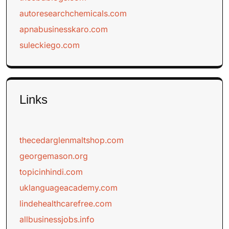
autoresearchchemicals.com
apnabusinesskaro.com
suleckiego.com
Links
thecedarglenmaltshop.com
georgemason.org
topicinhindi.com
uklanguageacademy.com
lindehealthcarefree.com
allbusinessjobs.info