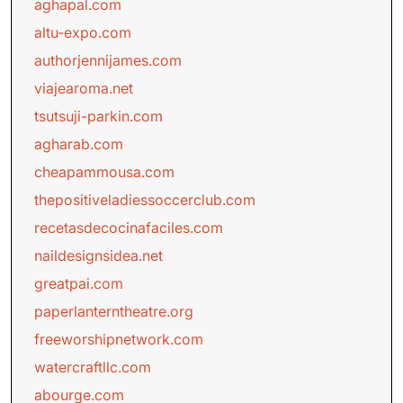
aghapal.com
altu-expo.com
authorjennijames.com
viajearoma.net
tsutsuji-parkin.com
agharab.com
cheapammousa.com
thepositiveladiessoccerclub.com
recetasdecocinafaciles.com
naildesignsidea.net
greatpai.com
paperlanterntheatre.org
freeworshipnetwork.com
watercraftllc.com
abourge.com