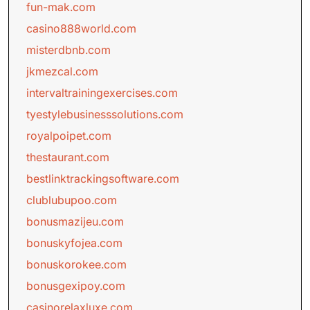
fun-mak.com
casino888world.com
misterdbnb.com
jkmezcal.com
intervaltrainingexercises.com
tyestylebusinesssolutions.com
royalpoipet.com
thestaurant.com
bestlinktrackingsoftware.com
clublubupoo.com
bonusmazijeu.com
bonuskyfojea.com
bonuskorokee.com
bonusgexipoy.com
casinorelaxluxe.com