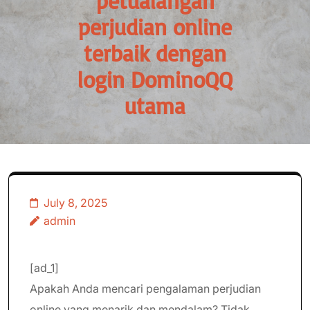
petualangan
perjudian online
terbaik dengan
login DominoQQ
utama
July 8, 2025
admin
[ad_1]
Apakah Anda mencari pengalaman perjudian
online yang menarik dan mendalam? Tidak