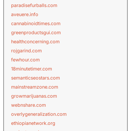
paradisefurballs.com
aveuere.info
cannabinoidtimes.com
greenproductsgui.com
healthconcerning.com
rojgarind.com
fewhour.com
18minutetimer.com
semanticseostars.com
mainstreamzone.com
growmarijuanas.com
webnshare.com
overlygeneralization.com
ethiopianetwork.org