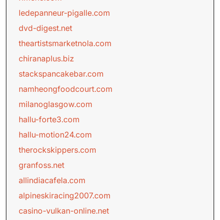
ledepanneur-pigalle.com
dvd-digest.net
theartistsmarketnola.com
chiranaplus.biz
stackspancakebar.com
namheongfoodcourt.com
milanoglasgow.com
hallu-forte3.com
hallu-motion24.com
therockskippers.com
granfoss.net
allindiacafela.com
alpineskiracing2007.com
casino-vulkan-online.net