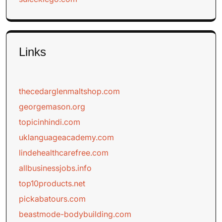
Links
thecedarglenmaltshop.com
georgemason.org
topicinhindi.com
uklanguageacademy.com
lindehealthcarefree.com
allbusinessjobs.info
top10products.net
pickabatours.com
beastmode-bodybuilding.com