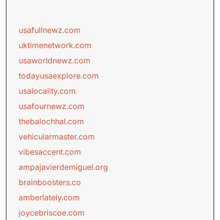
usafullnewz.com
uktimenetwork.com
usaworldnewz.com
todayusaexplore.com
usalocality.com
usafournewz.com
thebalochhal.com
vehicularmaster.com
vibesaccent.com
ampajavierdemiguel.org
brainboosters.co
amberlately.com
joycebriscoe.com