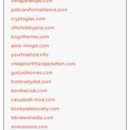
minapenelope.com
justicereformalliance.com
cryptoglax.com
ohiohobbyplus.com
bogothemes.com
ajino-mingei.com
yourfreehost.info
cheapnorthfacejacketsm.com
gurjoshhomes.com
tombradydiet.com
bonthaiclub.com
casusbelli-mod.com
bookplatesociety.com
lebnewsmedia.com
sonosonora.com