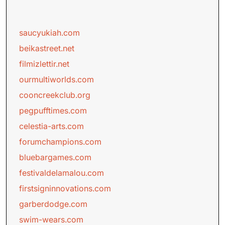
saucyukiah.com
beikastreet.net
filmizlettir.net
ourmultiworlds.com
cooncreekclub.org
pegpufftimes.com
celestia-arts.com
forumchampions.com
bluebargames.com
festivaldelamalou.com
firstsigninnovations.com
garberdodge.com
swim-wears.com