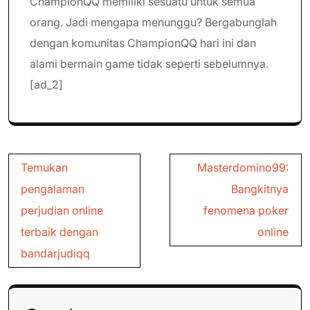
ChampionQQ memiliki sesuatu untuk semua
orang. Jadi mengapa menunggu? Bergabunglah
dengan komunitas ChampionQQ hari ini dan
alami bermain game tidak seperti sebelumnya.
[ad_2]
Post
Temukan
Masterdomino99:
navigation
pengalaman
Bangkitnya
perjudian online
fenomena poker
terbaik dengan
online
bandarjudiqq