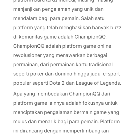
menjanjikan pengalaman yang unik dan
mendalam bagi para pemain. Salah satu
platform yang telah menghasilkan banyak buzz
di komunitas game adalah ChampionQQ.
ChampionQQ adalah platform game online
revolusioner yang menawarkan berbagai
permainan, dari permainan kartu tradisional
seperti poker dan domino hingga judul e-sport
populer seperti Dota 2 dan League of Legends.
Apa yang membedakan ChampionQQ dari
platform game lainnya adalah fokusnya untuk
menciptakan pengalaman bermain game yang
mulus dan menarik bagi para pemain. Platform
ini dirancang dengan mempertimbangkan