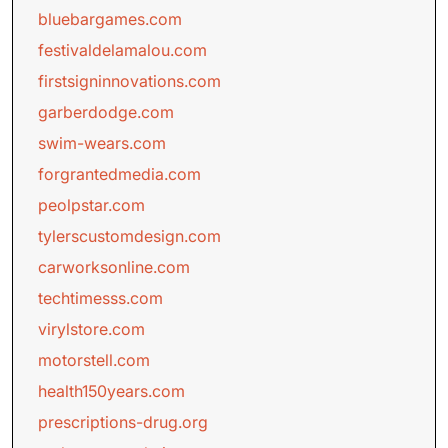
bluebargames.com
festivaldelamalou.com
firstsigninnovations.com
garberdodge.com
swim-wears.com
forgrantedmedia.com
peolpstar.com
tylerscustomdesign.com
carworksonline.com
techtimesss.com
virylstore.com
motorstell.com
health150years.com
prescriptions-drug.org