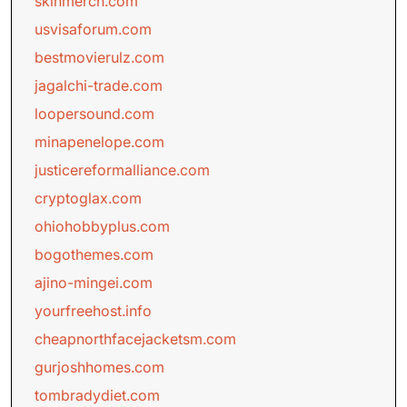
skinmerch.com
usvisaforum.com
bestmovierulz.com
jagalchi-trade.com
loopersound.com
minapenelope.com
justicereformalliance.com
cryptoglax.com
ohiohobbyplus.com
bogothemes.com
ajino-mingei.com
yourfreehost.info
cheapnorthfacejacketsm.com
gurjoshhomes.com
tombradydiet.com