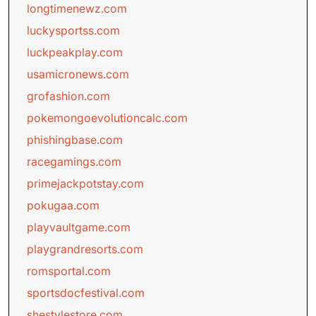
longtimenewz.com
luckysportss.com
luckpeakplay.com
usamicronews.com
grofashion.com
pokemongoevolutioncalc.com
phishingbase.com
racegamings.com
primejackpotstay.com
pokugaa.com
playvaultgame.com
playgrandresorts.com
romsportal.com
sportsdocfestival.com
shestylestore.com