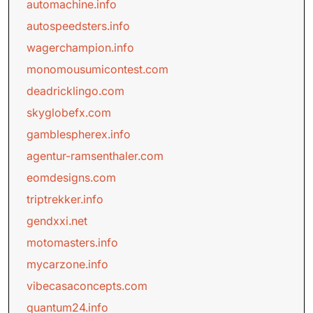
automachine.info
autospeedsters.info
wagerchampion.info
monomousumicontest.com
deadricklingo.com
skyglobefx.com
gamblespherex.info
agentur-ramsenthaler.com
eomdesigns.com
triptrekker.info
gendxxi.net
motomasters.info
mycarzone.info
vibecasaconcepts.com
quantum24.info