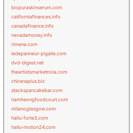
biopuraskinserum.com
californiafinances.info
canadafinance.info
nevadamoney.info
rimene.com
ledepanneur-pigalle.com
dvd-digest.net
theartistsmarketnola.com
chiranaplus.biz
stackspancakebar.com
namheongfoodcourt.com
milanoglasgow.com
hallu-forte3.com
hallu-motion24.com