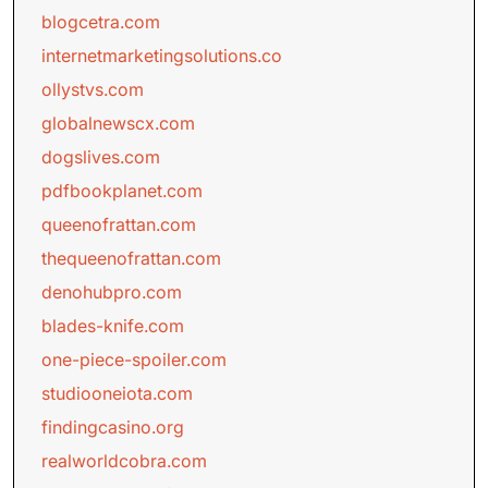
blogcetra.com
internetmarketingsolutions.co
ollystvs.com
globalnewscx.com
dogslives.com
pdfbookplanet.com
queenofrattan.com
thequeenofrattan.com
denohubpro.com
blades-knife.com
one-piece-spoiler.com
studiooneiota.com
findingcasino.org
realworldcobra.com