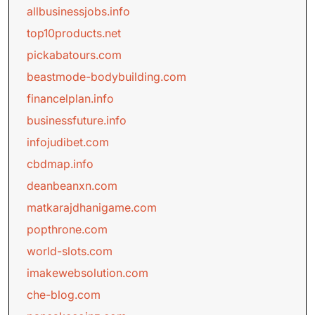
allbusinessjobs.info
top10products.net
pickabatours.com
beastmode-bodybuilding.com
financelplan.info
businessfuture.info
infojudibet.com
cbdmap.info
deanbeanxn.com
matkarajdhanigame.com
popthrone.com
world-slots.com
imakewebsolution.com
che-blog.com