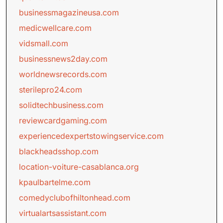
businessmagazineusa.com
medicwellcare.com
vidsmall.com
businessnews2day.com
worldnewsrecords.com
sterilepro24.com
solidtechbusiness.com
reviewcardgaming.com
experiencedexpertstowingservice.com
blackheadsshop.com
location-voiture-casablanca.org
kpaulbartelme.com
comedyclubofhiltonhead.com
virtualartsassistant.com