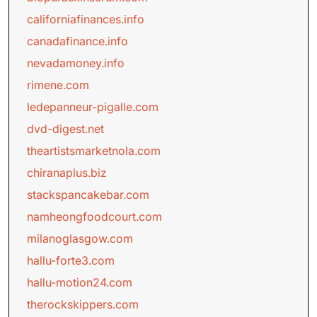
californiafinances.info
canadafinance.info
nevadamoney.info
rimene.com
ledepanneur-pigalle.com
dvd-digest.net
theartistsmarketnola.com
chiranaplus.biz
stackspancakebar.com
namheongfoodcourt.com
milanoglasgow.com
hallu-forte3.com
hallu-motion24.com
therockskippers.com