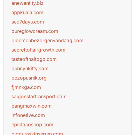
anewentity.biz
appkuala.com
seo7days.com
pureglowcream.com
bloemenbezorgenvandaag.com
secrettohairgrowth.com
tasteofthaitogo.com
bunnynkitty.com
bezopasnik.org
fjmnxga.com
saigonstartransport.com
bangmaxwin.com
infonetive.com
epictacoshop.com
biopuraskinserum.com