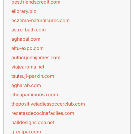
bestfriendscredit.com
elibrary.biz
eczema-naturalcures.com
astro-bath.com
aghapal.com
altu-expo.com
authorjennijames.com
viajearoma.net
tsutsuji-parkin.com
agharab.com
cheapammousa.com
thepositiveladiessoccerclub.com
recetasdecocinafaciles.com
naildesignsidea.net
greatpai.com