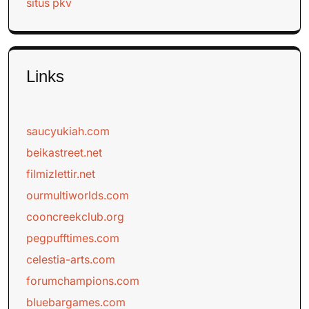
situs pkv
Links
saucyukiah.com
beikastreet.net
filmizlettir.net
ourmultiworlds.com
cooncreekclub.org
pegpufftimes.com
celestia-arts.com
forumchampions.com
bluebargames.com