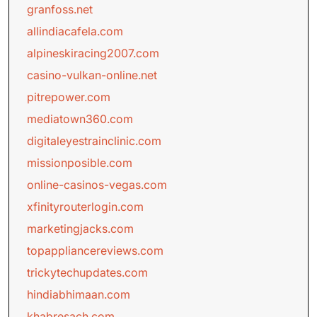
granfoss.net
allindiacafela.com
alpineskiracing2007.com
casino-vulkan-online.net
pitrepower.com
mediatown360.com
digitaleyestrainclinic.com
missionposible.com
online-casinos-vegas.com
xfinityrouterlogin.com
marketingjacks.com
topappliancereviews.com
trickytechupdates.com
hindiabhimaan.com
khabresach.com