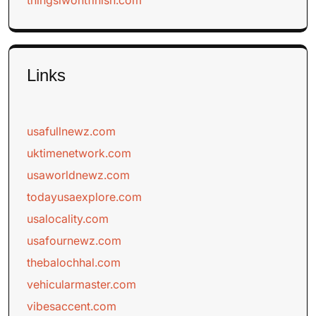
thingsiwontfinish.com
Links
usafullnewz.com
uktimenetwork.com
usaworldnewz.com
todayusaexplore.com
usalocality.com
usafournewz.com
thebalochhal.com
vehicularmaster.com
vibesaccent.com