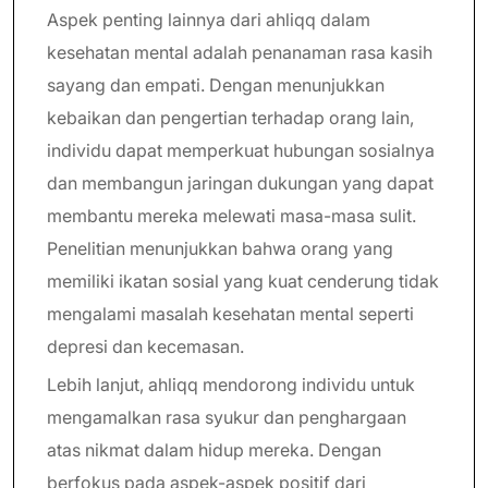
Aspek penting lainnya dari ahliqq dalam
kesehatan mental adalah penanaman rasa kasih
sayang dan empati. Dengan menunjukkan
kebaikan dan pengertian terhadap orang lain,
individu dapat memperkuat hubungan sosialnya
dan membangun jaringan dukungan yang dapat
membantu mereka melewati masa-masa sulit.
Penelitian menunjukkan bahwa orang yang
memiliki ikatan sosial yang kuat cenderung tidak
mengalami masalah kesehatan mental seperti
depresi dan kecemasan.
Lebih lanjut, ahliqq mendorong individu untuk
mengamalkan rasa syukur dan penghargaan
atas nikmat dalam hidup mereka. Dengan
berfokus pada aspek-aspek positif dari