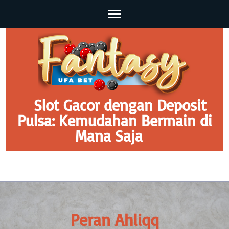
Skip
to
content
(Press
Enter)
Slot Gacor dengan Deposit
Pulsa: Kemudahan Bermain di
Mana Saja
Peran Ahliqq