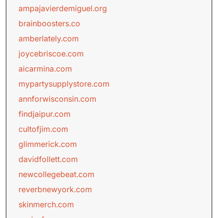
ampajavierdemiguel.org
brainboosters.co
amberlately.com
joycebriscoe.com
aicarmina.com
mypartysupplystore.com
annforwisconsin.com
findjaipur.com
cultofjim.com
glimmerick.com
davidfollett.com
newcollegebeat.com
reverbnewyork.com
skinmerch.com