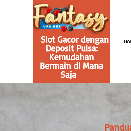
Skip
to
content
(Press
Slot Gacor dengan
Enter)
HO
Deposit Pulsa:
Kemudahan
Bermain di Mana
Saja
Pandu