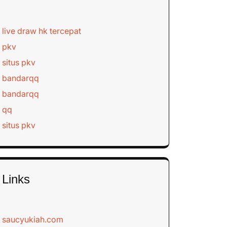
live draw hk tercepat
pkv
situs pkv
bandarqq
bandarqq
qq
situs pkv
Links
saucyukiah.com