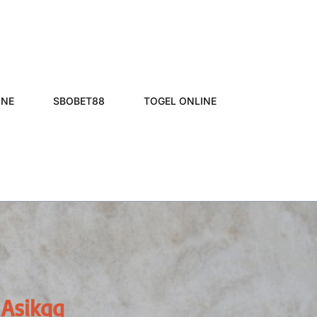
INE
SBOBET88
TOGEL ONLINE
Asikqq