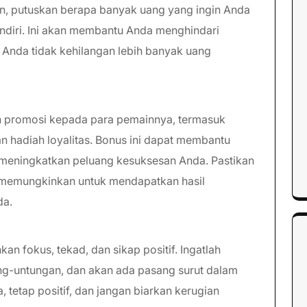
n, putuskan berapa banyak uang yang ingin Anda
ndiri. Ini akan membantu Anda menghindari
Anda tidak kehilangan lebih banyak uang
 promosi kepada para pemainnya, termasuk
n hadiah loyalitas. Bonus ini dapat membantu
eningkatkan peluang kesuksesan Anda. Pastikan
 memungkinkan untuk mendapatkan hasil
da.
 fokus, tekad, dan sikap positif. Ingatlah
ng-untungan, dan akan ada pasang surut dalam
 tetap positif, dan jangan biarkan kerugian