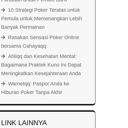
10 Strategi Poker Teratas untuk
Pemula untuk Memenangkan Lebih
Banyak Permainan
Rasakan Sensasi Poker Online
bersama Cahayaqq
Ahliqq dan Kesehatan Mental:
Bagaimana Praktek Kuno Ini Dapat
Meningkatkan Kesejahteraan Anda
Warnetqq: Paspor Anda ke
Hiburan Poker Tanpa Akhir
LINK LAINNYA