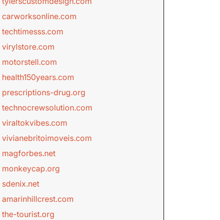
tylerscustomdesign.com
carworksonline.com
techtimesss.com
virylstore.com
motorstell.com
health150years.com
prescriptions-drug.org
technocrewsolution.com
viraltokvibes.com
vivianebritoimoveis.com
magforbes.net
monkeycap.org
sdenix.net
amarinhillcrest.com
the-tourist.org