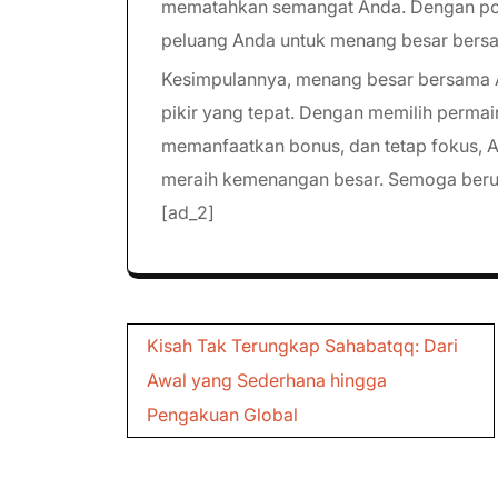
mematahkan semangat Anda. Dengan pola
peluang Anda untuk menang besar bers
Kesimpulannya, menang besar bersama A
pikir yang tepat. Dengan memilih permai
memanfaatkan bonus, dan tetap fokus, 
meraih kemenangan besar. Semoga beru
[ad_2]
Post
Kisah Tak Terungkap Sahabatqq: Dari
navigation
Awal yang Sederhana hingga
Pengakuan Global