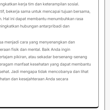
gkatkan kerja tim dan keterampilan sosial.
tif, bekerja sama untuk mencapai tujuan bersama,
n. Hal ini dapat membantu menumbuhkan rasa
ningkatkan hubungan antarpribadi dan
isa menjadi cara yang menyenangkan dan
aan fisik dan mental. Baik Anda ingin
rtajam pikiran, atau sekadar bersenang-senang
ragam manfaat kesehatan yang dapat membantu
 sehat. Jadi mengapa tidak mencobanya dan lihat
ehatan dan kesejahteraan Anda secara