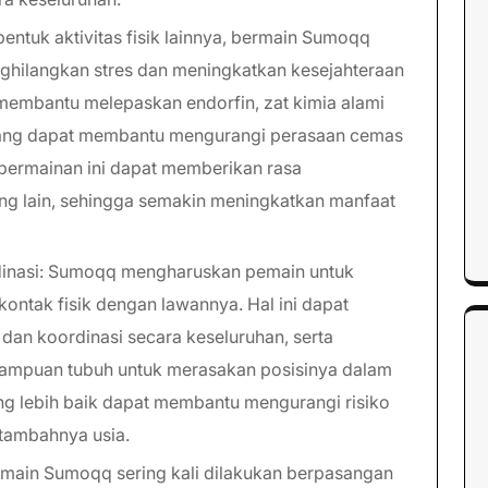
entuk aktivitas fisik lainnya, bermain Sumoqq
ghilangkan stres dan meningkatkan kesejahteraan
t membantu melepaskan endorfin, zat kimia alami
ang dapat membantu mengurangi perasaan cemas
ri permainan ini dapat memberikan rasa
g lain, sehingga semakin meningkatkan manfaat
dinasi: Sumoqq mengharuskan pemain untuk
ntak fisik dengan lawannya. Hal ini dapat
n koordinasi secara keseluruhan, serta
mampuan tubuh untuk merasakan posisinya dalam
g lebih baik dapat membantu mengurangi risiko
rtambahnya usia.
ermain Sumoqq sering kali dilakukan berpasangan