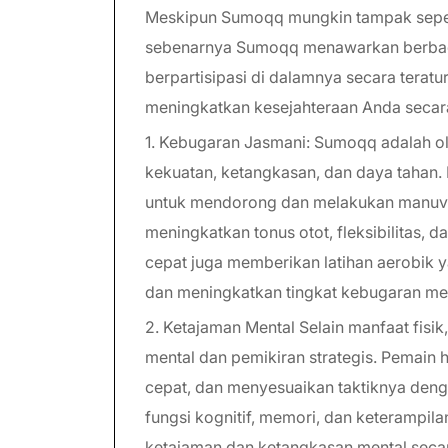
Meskipun Sumoqq mungkin tampak sepert
sebenarnya Sumoqq menawarkan berbag
berpartisipasi di dalamnya secara terat
meningkatkan kesejahteraan Anda secar
1. Kebugaran Jasmani: Sumoqq adalah o
kekuatan, ketangkasan, dan daya tahan
untuk mendorong dan melakukan manuv
meningkatkan tonus otot, fleksibilitas, 
cepat juga memberikan latihan aerobik
dan meningkatkan tingkat kebugaran me
2. Ketajaman Mental Selain manfaat fis
mental dan pemikiran strategis. Pemain 
cepat, dan menyesuaikan taktiknya deng
fungsi kognitif, memori, dan keterampi
ketajaman dan ketangkasan mental secar