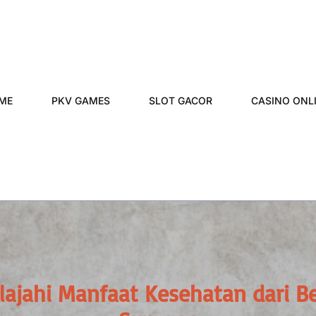
ME
PKV GAMES
SLOT GACOR
CASINO ONL
lajahi Manfaat Kesehatan dari B