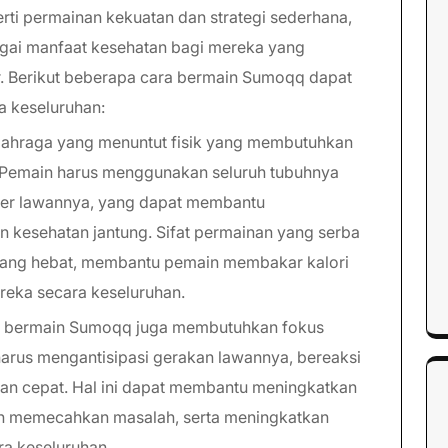
i permainan kekuatan dan strategi sederhana,
ai manfaat kesehatan bagi mereka yang
ur. Berikut beberapa cara bermain Sumoqq dapat
a keseluruhan:
lahraga yang menuntut fisik yang membutuhkan
. Pemain harus menggunakan seluruh tubuhnya
er lawannya, yang dapat membantu
dan kesehatan jantung. Sifat permainan yang serba
 yang hebat, membantu pemain membakar kalori
reka secara keseluruhan.
ik, bermain Sumoqq juga membutuhkan fokus
harus mengantisipasi gerakan lawannya, bereaksi
an cepat. Hal ini dapat membantu meningkatkan
lan memecahkan masalah, serta meningkatkan
a keseluruhan.