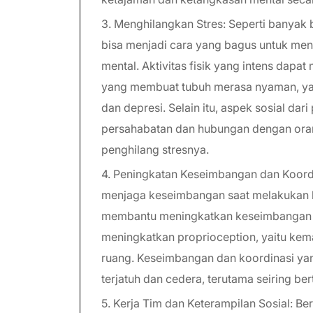
3. Menghilangkan Stres: Seperti banyak b
bisa menjadi cara yang bagus untuk men
mental. Aktivitas fisik yang intens dapa
yang membuat tubuh merasa nyaman, y
dan depresi. Selain itu, aspek sosial da
persahabatan dan hubungan dengan oran
penghilang stresnya.
4. Peningkatan Keseimbangan dan Koor
menjaga keseimbangan saat melakukan ko
membantu meningkatkan keseimbangan da
meningkatkan proprioception, yaitu ke
ruang. Keseimbangan dan koordinasi yan
terjatuh dan cedera, terutama seiring be
5. Kerja Tim dan Keterampilan Sosial: B