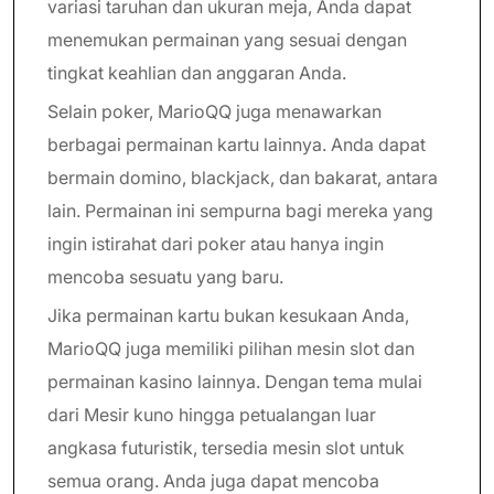
variasi taruhan dan ukuran meja, Anda dapat
menemukan permainan yang sesuai dengan
tingkat keahlian dan anggaran Anda.
Selain poker, MarioQQ juga menawarkan
berbagai permainan kartu lainnya. Anda dapat
bermain domino, blackjack, dan bakarat, antara
lain. Permainan ini sempurna bagi mereka yang
ingin istirahat dari poker atau hanya ingin
mencoba sesuatu yang baru.
Jika permainan kartu bukan kesukaan Anda,
MarioQQ juga memiliki pilihan mesin slot dan
permainan kasino lainnya. Dengan tema mulai
dari Mesir kuno hingga petualangan luar
angkasa futuristik, tersedia mesin slot untuk
semua orang. Anda juga dapat mencoba