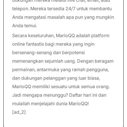
dukungan mereka melalui live chat, email, atau
telepon. Mereka tersedia 24/7 untuk membantu
Anda mengatasi masalah apa pun yang mungkin
Anda temui.
Secara keseluruhan, MarioQQ adalah platform
online fantastis bagi mereka yang ingin
bersenang-senang dan berpotensi
memenangkan sejumlah uang. Dengan beragam
permainan, antarmuka yang ramah pengguna,
dan dukungan pelanggan yang luar biasa,
MarioQQ memiliki sesuatu untuk semua orang.
Jadi mengapa menunggu? Daftar hari ini dan
mulailah menjelajahi dunia MarioQQ!
[ad_2]