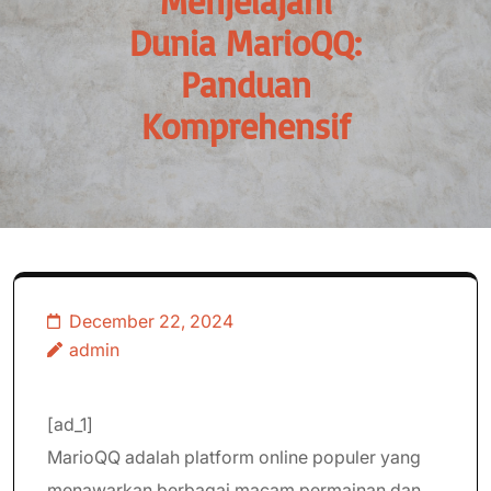
Menjelajahi
Dunia MarioQQ:
Panduan
Komprehensif
December 22, 2024
admin
[ad_1]
MarioQQ adalah platform online populer yang
menawarkan berbagai macam permainan dan