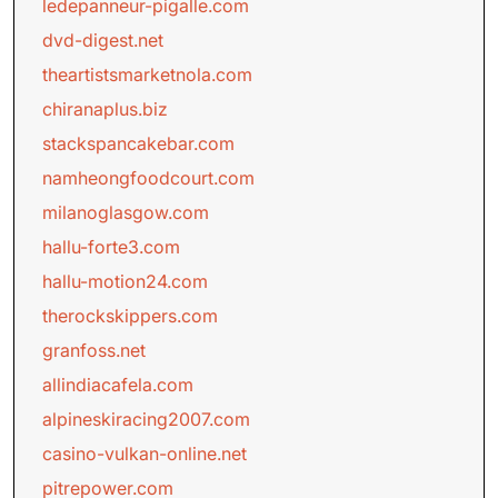
ledepanneur-pigalle.com
dvd-digest.net
theartistsmarketnola.com
chiranaplus.biz
stackspancakebar.com
namheongfoodcourt.com
milanoglasgow.com
hallu-forte3.com
hallu-motion24.com
therockskippers.com
granfoss.net
allindiacafela.com
alpineskiracing2007.com
casino-vulkan-online.net
pitrepower.com