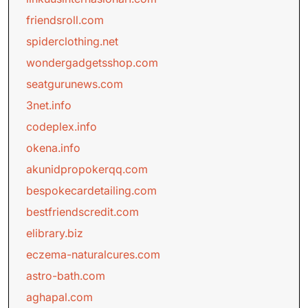
friendsroll.com
spiderclothing.net
wondergadgetsshop.com
seatgurunews.com
3net.info
codeplex.info
okena.info
akunidpropokerqq.com
bespokecardetailing.com
bestfriendscredit.com
elibrary.biz
eczema-naturalcures.com
astro-bath.com
aghapal.com