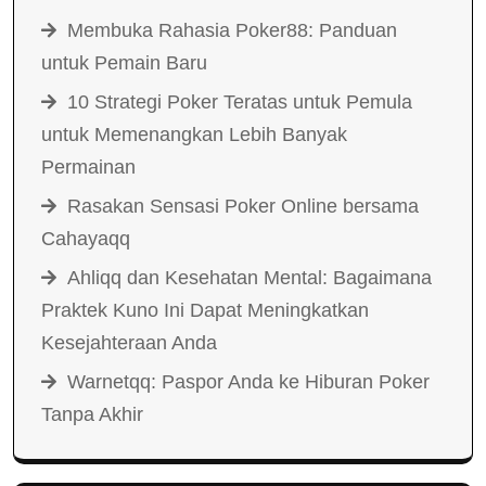
Membuka Rahasia Poker88: Panduan
untuk Pemain Baru
10 Strategi Poker Teratas untuk Pemula
untuk Memenangkan Lebih Banyak
Permainan
Rasakan Sensasi Poker Online bersama
Cahayaqq
Ahliqq dan Kesehatan Mental: Bagaimana
Praktek Kuno Ini Dapat Meningkatkan
Kesejahteraan Anda
Warnetqq: Paspor Anda ke Hiburan Poker
Tanpa Akhir