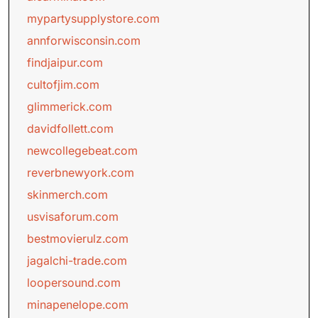
mypartysupplystore.com
annforwisconsin.com
findjaipur.com
cultofjim.com
glimmerick.com
davidfollett.com
newcollegebeat.com
reverbnewyork.com
skinmerch.com
usvisaforum.com
bestmovierulz.com
jagalchi-trade.com
loopersound.com
minapenelope.com