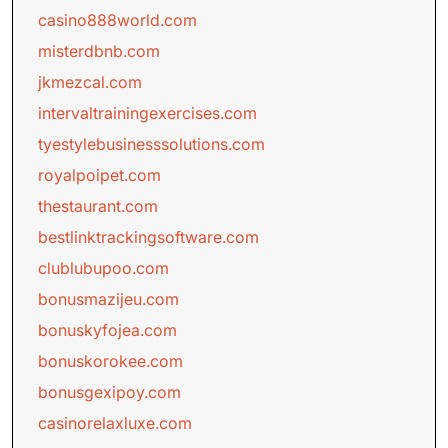
casino888world.com
misterdbnb.com
jkmezcal.com
intervaltrainingexercises.com
tyestylebusinesssolutions.com
royalpoipet.com
thestaurant.com
bestlinktrackingsoftware.com
clublubupoo.com
bonusmazijeu.com
bonuskyfojea.com
bonuskorokee.com
bonusgexipoy.com
casinorelaxluxe.com