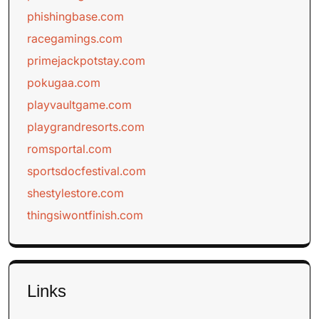
phishingbase.com
racegamings.com
primejackpotstay.com
pokugaa.com
playvaultgame.com
playgrandresorts.com
romsportal.com
sportsdocfestival.com
shestylestore.com
thingsiwontfinish.com
Links