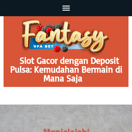
Skip
to
content
(Press
Enter)
Slot Gacor dengan Deposit
Pulsa: Kemudahan Bermain di
Mana Saja