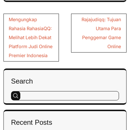
Post
Mengungkap
Rajajudiqq: Tujuan
navigation
Rahasia RahasiaQQ:
Utama Para
Melihat Lebih Dekat
Penggemar Game
Platform Judi Online
Online
Premier Indonesia
Search
Recent Posts