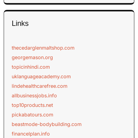
Links
thecedarglenmaltshop.com
georgemason.org
topicinhindi.com
uklanguageacademy.com
lindehealthcarefree.com
allbusinessjobs.info
top10products.net
pickabatours.com
beastmode-bodybuilding.com
financelplan.info