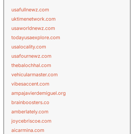
usafullnewz.com
uktimenetwork.com
usaworldnewz.com
todayusaexplore.com
usalocality.com
usafournewz.com
thebalochhal.com
vehicularmaster.com
vibesaccent.com
ampajavierdemiguel.org
brainboosters.co
amberlately.com
joycebriscoe.com
aicarmina.com