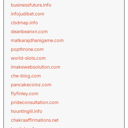
businessfuture.info
infojudibet.com
cbdmap.info
deanbeanxn.com
matkarajdhanigame.com
popthrone.com
world-slots.com
imakewebsolution.com
che-blog.com
pancakecoinz.com
flyfinley.com
prideconsultation.com
hountinglil.info
chakraaffirmations.net