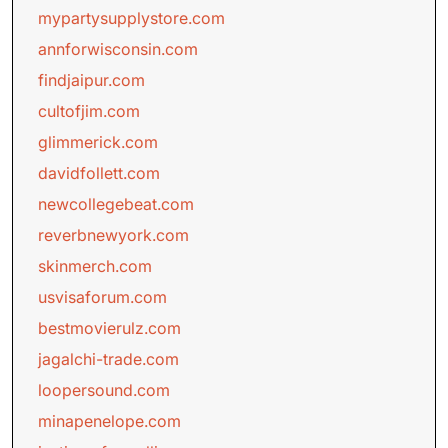
mypartysupplystore.com
annforwisconsin.com
findjaipur.com
cultofjim.com
glimmerick.com
davidfollett.com
newcollegebeat.com
reverbnewyork.com
skinmerch.com
usvisaforum.com
bestmovierulz.com
jagalchi-trade.com
loopersound.com
minapenelope.com