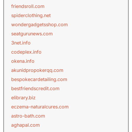
friendsroll.com
spiderclothing.net
wondergadgetsshop.com
seatgurunews.com
3net.info
codeplex.info
okena.info
akunidpropokerqq.com
bespokecardetailing.com
bestfriendscredit.com
elibrary.biz
eczema-naturalcures.com
astro-bath.com
aghapal.com