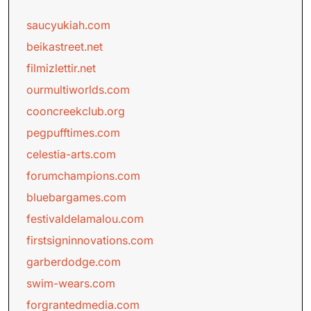
saucyukiah.com
beikastreet.net
filmizlettir.net
ourmultiworlds.com
cooncreekclub.org
pegpufftimes.com
celestia-arts.com
forumchampions.com
bluebargames.com
festivaldelamalou.com
firstsigninnovations.com
garberdodge.com
swim-wears.com
forgrantedmedia.com