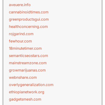
aveuere.info
cannabinoidtimes.com
greenproductsgui.com
healthconcerning.com
rojgarind.com
fewhour.com
18minutetimer.com
semanticseostars.com
mainstreamzone.com
growmarijuanas.com
webnshare.com
overlygeneralization.com
ethiopianetwork.org
gadgetsmesh.com