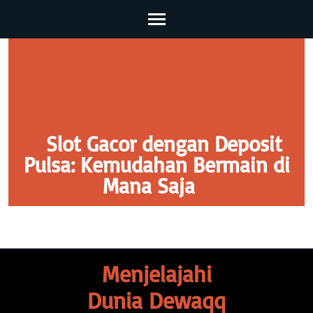
Skip
to
content
(Press
Enter)
Slot Gacor dengan Deposit
Pulsa: Kemudahan Bermain di
Mana Saja
Menjelajahi
Dunia Dewaqq