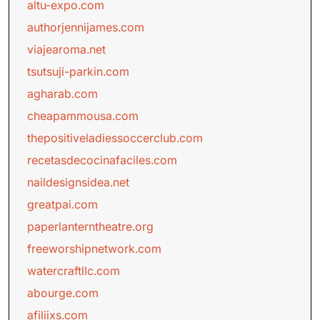
altu-expo.com
authorjennijames.com
viajearoma.net
tsutsuji-parkin.com
agharab.com
cheapammousa.com
thepositiveladiessoccerclub.com
recetasdecocinafaciles.com
naildesignsidea.net
greatpai.com
paperlanterntheatre.org
freeworshipnetwork.com
watercraftllc.com
abourge.com
afiliixs.com