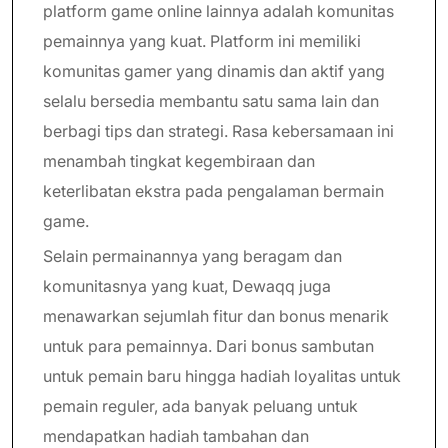
platform game online lainnya adalah komunitas
pemainnya yang kuat. Platform ini memiliki
komunitas gamer yang dinamis dan aktif yang
selalu bersedia membantu satu sama lain dan
berbagi tips dan strategi. Rasa kebersamaan ini
menambah tingkat kegembiraan dan
keterlibatan ekstra pada pengalaman bermain
game.
Selain permainannya yang beragam dan
komunitasnya yang kuat, Dewaqq juga
menawarkan sejumlah fitur dan bonus menarik
untuk para pemainnya. Dari bonus sambutan
untuk pemain baru hingga hadiah loyalitas untuk
pemain reguler, ada banyak peluang untuk
mendapatkan hadiah tambahan dan