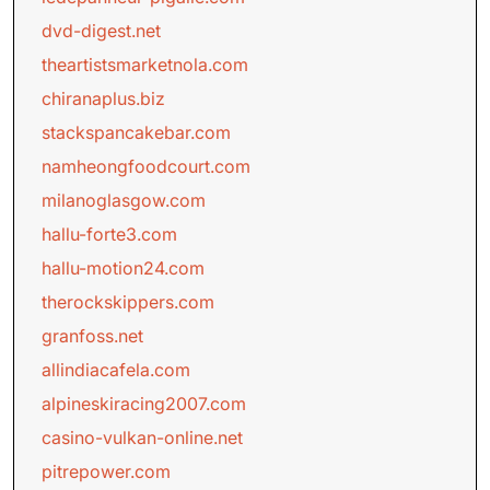
dvd-digest.net
theartistsmarketnola.com
chiranaplus.biz
stackspancakebar.com
namheongfoodcourt.com
milanoglasgow.com
hallu-forte3.com
hallu-motion24.com
therockskippers.com
granfoss.net
allindiacafela.com
alpineskiracing2007.com
casino-vulkan-online.net
pitrepower.com