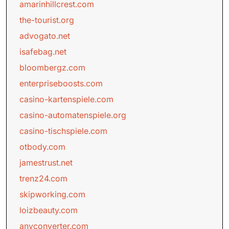
amarinhillcrest.com
the-tourist.org
advogato.net
isafebag.net
bloombergz.com
enterpriseboosts.com
casino-kartenspiele.com
casino-automatenspiele.org
casino-tischspiele.com
otbody.com
jamestrust.net
trenz24.com
skipworking.com
loizbeauty.com
anyconverter.com