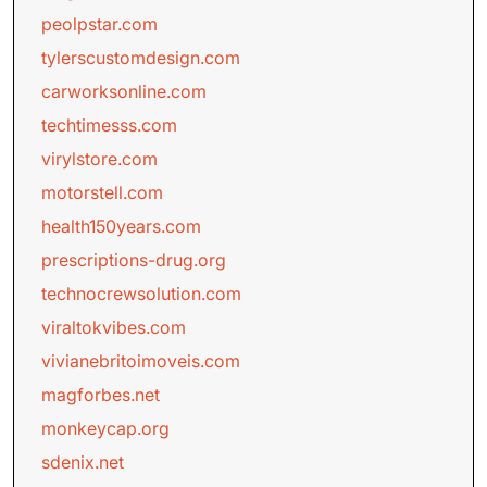
peolpstar.com
tylerscustomdesign.com
carworksonline.com
techtimesss.com
virylstore.com
motorstell.com
health150years.com
prescriptions-drug.org
technocrewsolution.com
viraltokvibes.com
vivianebritoimoveis.com
magforbes.net
monkeycap.org
sdenix.net