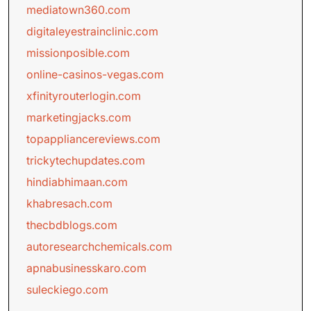
mediatown360.com
digitaleyestrainclinic.com
missionposible.com
online-casinos-vegas.com
xfinityrouterlogin.com
marketingjacks.com
topappliancereviews.com
trickytechupdates.com
hindiabhimaan.com
khabresach.com
thecbdblogs.com
autoresearchchemicals.com
apnabusinesskaro.com
suleckiego.com