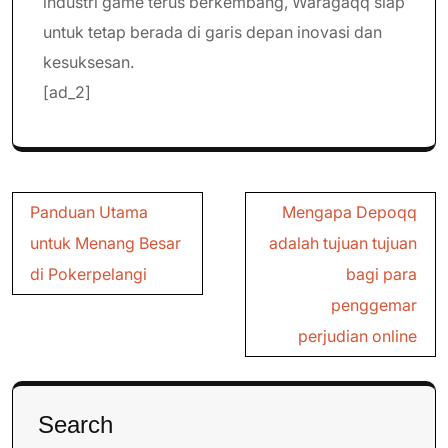
industri game terus berkembang, Waragaqq siap
untuk tetap berada di garis depan inovasi dan
kesuksesan.
[ad_2]
Post
Panduan Utama
Mengapa Depoqq
navigation
untuk Menang Besar
adalah tujuan tujuan
di Pokerpelangi
bagi para
penggemar
perjudian online
Search