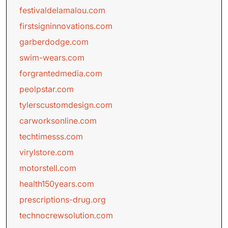
festivaldelamalou.com
firstsigninnovations.com
garberdodge.com
swim-wears.com
forgrantedmedia.com
peolpstar.com
tylerscustomdesign.com
carworksonline.com
techtimesss.com
virylstore.com
motorstell.com
health150years.com
prescriptions-drug.org
technocrewsolution.com