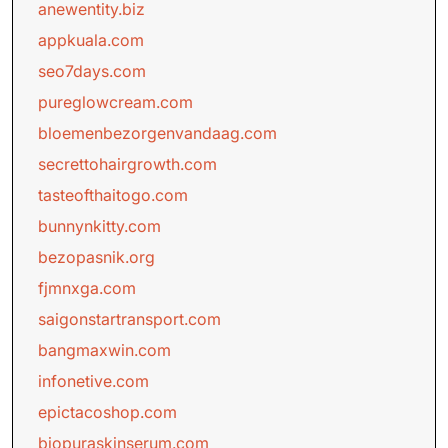
anewentity.biz
appkuala.com
seo7days.com
pureglowcream.com
bloemenbezorgenvandaag.com
secrettohairgrowth.com
tasteofthaitogo.com
bunnynkitty.com
bezopasnik.org
fjmnxga.com
saigonstartransport.com
bangmaxwin.com
infonetive.com
epictacoshop.com
biopuraskinserum.com