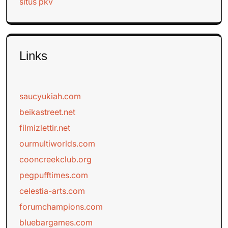
situs pkv
Links
saucyukiah.com
beikastreet.net
filmizlettir.net
ourmultiworlds.com
cooncreekclub.org
pegpufftimes.com
celestia-arts.com
forumchampions.com
bluebargames.com