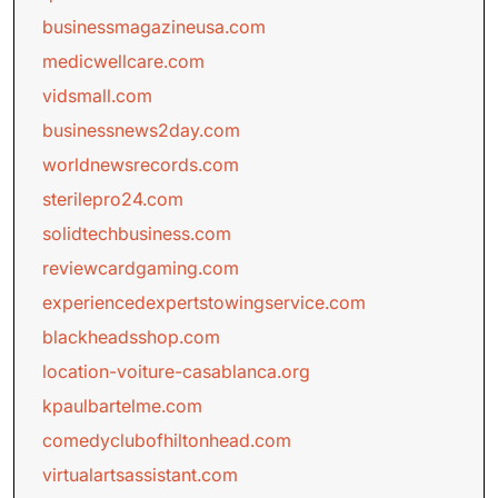
businessmagazineusa.com
medicwellcare.com
vidsmall.com
businessnews2day.com
worldnewsrecords.com
sterilepro24.com
solidtechbusiness.com
reviewcardgaming.com
experiencedexpertstowingservice.com
blackheadsshop.com
location-voiture-casablanca.org
kpaulbartelme.com
comedyclubofhiltonhead.com
virtualartsassistant.com