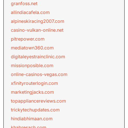
granfoss.net
allindiacafela.com
alpineskiracing2007.com
casino-vulkan-online.net
pitrepower.com
mediatown360.com
digitaleyestrainclinic.com
missionposible.com
online-casinos-vegas.com
xfinityrouterlogin.com
marketingjacks.com
topappliancereviews.com
trickytechupdates.com
hindiabhimaan.com
khabresach.com