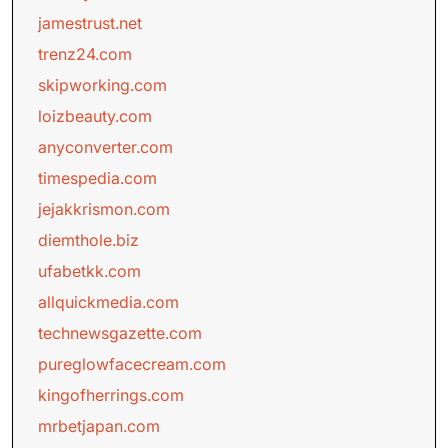
jamestrust.net
trenz24.com
skipworking.com
loizbeauty.com
anyconverter.com
timespedia.com
jejakkrismon.com
diemthole.biz
ufabetkk.com
allquickmedia.com
technewsgazette.com
pureglowfacecream.com
kingofherrings.com
mrbetjapan.com