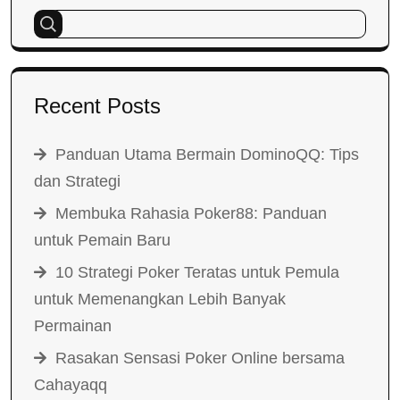
Recent Posts
Panduan Utama Bermain DominoQQ: Tips
dan Strategi
Membuka Rahasia Poker88: Panduan
untuk Pemain Baru
10 Strategi Poker Teratas untuk Pemula
untuk Memenangkan Lebih Banyak
Permainan
Rasakan Sensasi Poker Online bersama
Cahayaqq