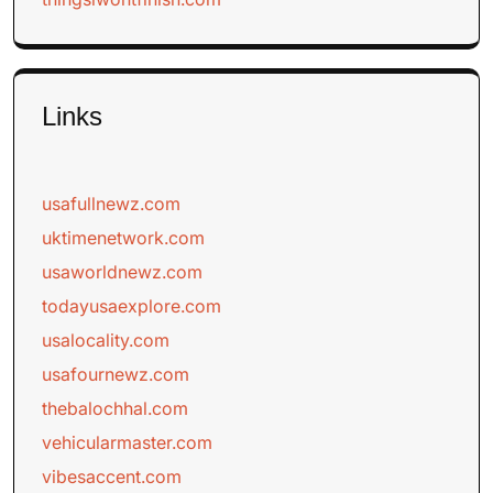
Links
usafullnewz.com
uktimenetwork.com
usaworldnewz.com
todayusaexplore.com
usalocality.com
usafournewz.com
thebalochhal.com
vehicularmaster.com
vibesaccent.com