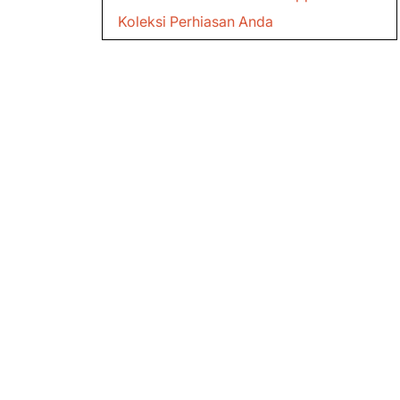
navigation
Koleksi Perhiasan Anda