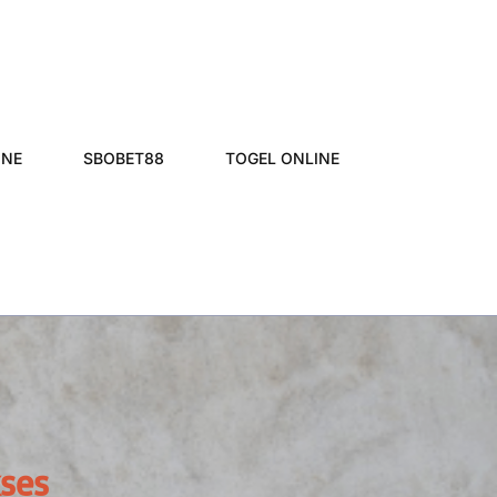
INE
SBOBET88
TOGEL ONLINE
kses