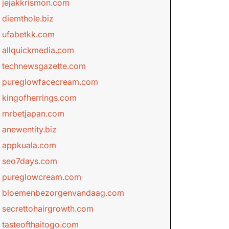
jejakkrismon.com
diemthole.biz
ufabetkk.com
allquickmedia.com
technewsgazette.com
pureglowfacecream.com
kingofherrings.com
mrbetjapan.com
anewentity.biz
appkuala.com
seo7days.com
pureglowcream.com
bloemenbezorgenvandaag.com
secrettohairgrowth.com
tasteofthaitogo.com