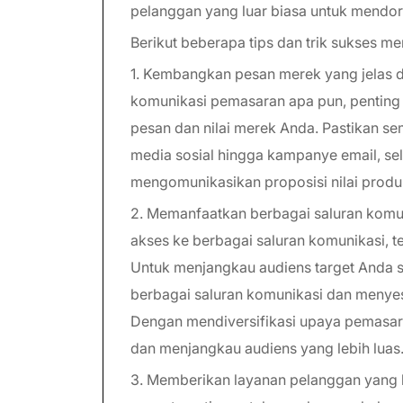
pelanggan yang luar biasa untuk mendor
Berikut beberapa tips dan trik sukses 
1. Kembangkan pesan merek yang jelas d
komunikasi pemasaran apa pun, penting
pesan dan nilai merek Anda. Pastikan se
media sosial hingga kampanye email, s
mengomunikasikan proposisi nilai produ
2. Memanfaatkan berbagai saluran komunika
akses ke berbagai saluran komunikasi, te
Untuk menjangkau audiens target Anda s
berbagai saluran komunikasi dan menye
Dengan mendiversifikasi upaya pemasara
dan menjangkau audiens yang lebih luas
3. Memberikan layanan pelanggan yang l