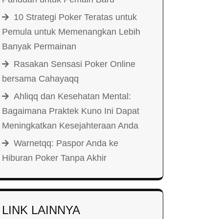
10 Strategi Poker Teratas untuk
Pemula untuk Memenangkan Lebih
Banyak Permainan
Rasakan Sensasi Poker Online
bersama Cahayaqq
Ahliqq dan Kesehatan Mental:
Bagaimana Praktek Kuno Ini Dapat
Meningkatkan Kesejahteraan Anda
Warnetqq: Paspor Anda ke
Hiburan Poker Tanpa Akhir
LINK LAINNYA