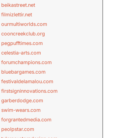
beikastreet.net
filmizlettir.net
ourmultiworlds.com
cooncreekclub.org
pegpufftimes.com
celestia-arts.com
forumchampions.com
bluebargames.com
festivaldelamalou.com
firstsigninnovations.com
garberdodge.com
swim-wears.com
forgrantedmedia.com
peolpstar.com