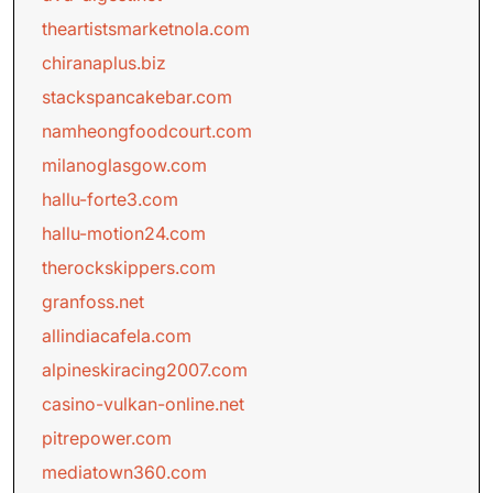
theartistsmarketnola.com
chiranaplus.biz
stackspancakebar.com
namheongfoodcourt.com
milanoglasgow.com
hallu-forte3.com
hallu-motion24.com
therockskippers.com
granfoss.net
allindiacafela.com
alpineskiracing2007.com
casino-vulkan-online.net
pitrepower.com
mediatown360.com