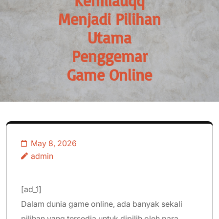
Kemilauqq
Menjadi Pilihan
Utama
Penggemar
Game Online
May 8, 2026
admin
[ad_1]
Dalam dunia game online, ada banyak sekali
pilihan yang tersedia untuk dipilih oleh para