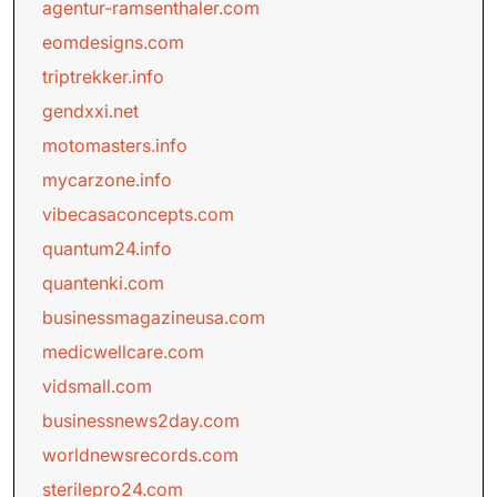
agentur-ramsenthaler.com
eomdesigns.com
triptrekker.info
gendxxi.net
motomasters.info
mycarzone.info
vibecasaconcepts.com
quantum24.info
quantenki.com
businessmagazineusa.com
medicwellcare.com
vidsmall.com
businessnews2day.com
worldnewsrecords.com
sterilepro24.com