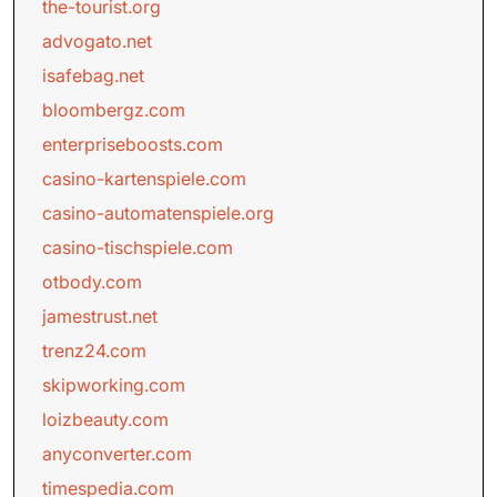
the-tourist.org
advogato.net
isafebag.net
bloombergz.com
enterpriseboosts.com
casino-kartenspiele.com
casino-automatenspiele.org
casino-tischspiele.com
otbody.com
jamestrust.net
trenz24.com
skipworking.com
loizbeauty.com
anyconverter.com
timespedia.com