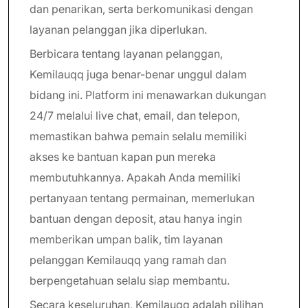
dan penarikan, serta berkomunikasi dengan
layanan pelanggan jika diperlukan.
Berbicara tentang layanan pelanggan,
Kemilauqq juga benar-benar unggul dalam
bidang ini. Platform ini menawarkan dukungan
24/7 melalui live chat, email, dan telepon,
memastikan bahwa pemain selalu memiliki
akses ke bantuan kapan pun mereka
membutuhkannya. Apakah Anda memiliki
pertanyaan tentang permainan, memerlukan
bantuan dengan deposit, atau hanya ingin
memberikan umpan balik, tim layanan
pelanggan Kemilauqq yang ramah dan
berpengetahuan selalu siap membantu.
Secara keseluruhan, Kemilauqq adalah pilihan