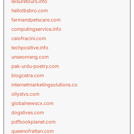
leisuretours.info
hellotbsbro.com
farmandpetscare.com
computingservice.info
caiofracini.com
techpositive.info
unseonrang.com
pak-urdu-poetry.com
blogcetra.com
internetmarketingsolutions.co
ollystvs.com
globalnewscx.com
dogslives.com
pdfbookplanet.com
queenofrattan.com