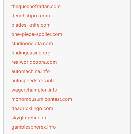
thequeenofrattan.com
denohubpro.com
blades-knife.com
one-piece-spoiler.com
studiooneiota.com
findingcasino.org
realworldcobra.com
automachine.info
autospeedsters.info
wagerchampion.info
monomousumicontest.com
deadricklingo.com
skyglobefx.com
gamblespherex.info