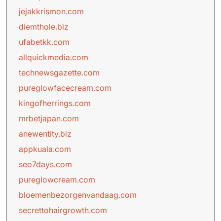
jejakkrismon.com
diemthole.biz
ufabetkk.com
allquickmedia.com
technewsgazette.com
pureglowfacecream.com
kingofherrings.com
mrbetjapan.com
anewentity.biz
appkuala.com
seo7days.com
pureglowcream.com
bloemenbezorgenvandaag.com
secrettohairgrowth.com