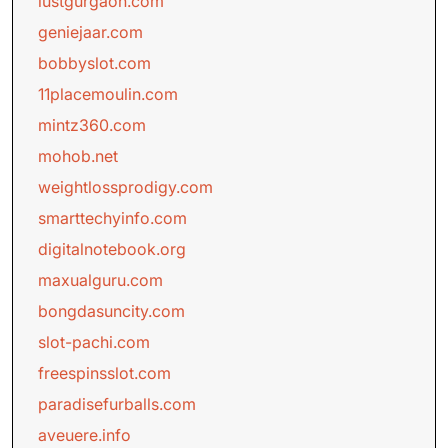
lustgurgaon.com
geniejaar.com
bobbyslot.com
11placemoulin.com
mintz360.com
mohob.net
weightlossprodigy.com
smarttechyinfo.com
digitalnotebook.org
maxualguru.com
bongdasuncity.com
slot-pachi.com
freespinsslot.com
paradisefurballs.com
aveuere.info