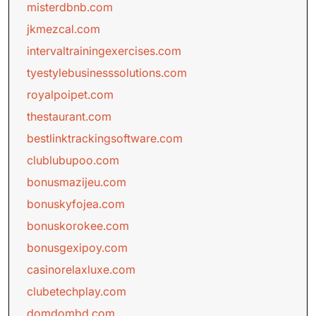
misterdbnb.com
jkmezcal.com
intervaltrainingexercises.com
tyestylebusinesssolutions.com
royalpoipet.com
thestaurant.com
bestlinktrackingsoftware.com
clublubupoo.com
bonusmazijeu.com
bonuskyfojea.com
bonuskorokee.com
bonusgexipoy.com
casinorelaxluxe.com
clubetechplay.com
domdombd.com