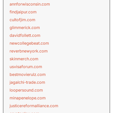
annforwisconsin.com
findjaipur.com
cultofjim.com
glimmerick.com
davidfollett.com
newcollegebeat.com
reverbnewyork.com
skinmerch.com
usvisaforum.com
bestmovierulz.com
jagalchi-trade.com
loopersound.com
minapenelope.com
justicereformalliance.com