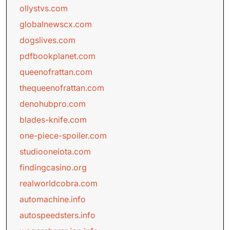
ollystvs.com
globalnewscx.com
dogslives.com
pdfbookplanet.com
queenofrattan.com
thequeenofrattan.com
denohubpro.com
blades-knife.com
one-piece-spoiler.com
studiooneiota.com
findingcasino.org
realworldcobra.com
automachine.info
autospeedsters.info