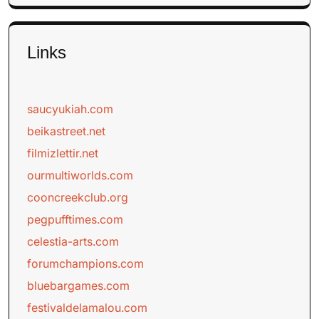
Links
saucyukiah.com
beikastreet.net
filmizlettir.net
ourmultiworlds.com
cooncreekclub.org
pegpufftimes.com
celestia-arts.com
forumchampions.com
bluebargames.com
festivaldelamalou.com