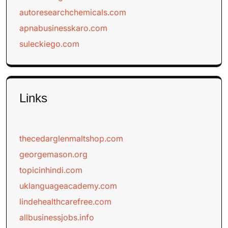
autoresearchchemicals.com
apnabusinesskaro.com
suleckiego.com
Links
thecedarglenmaltshop.com
georgemason.org
topicinhindi.com
uklanguageacademy.com
lindehealthcarefree.com
allbusinessjobs.info