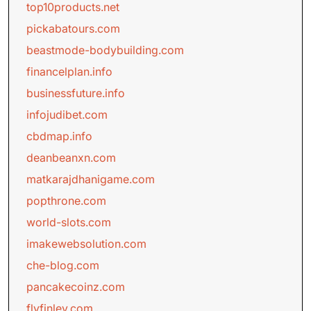
top10products.net
pickabatours.com
beastmode-bodybuilding.com
financelplan.info
businessfuture.info
infojudibet.com
cbdmap.info
deanbeanxn.com
matkarajdhanigame.com
popthrone.com
world-slots.com
imakewebsolution.com
che-blog.com
pancakecoinz.com
flyfinley.com