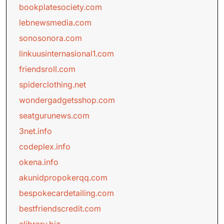
bookplatesociety.com
lebnewsmedia.com
sonosonora.com
linkuusinternasional1.com
friendsroll.com
spiderclothing.net
wondergadgetsshop.com
seatgurunews.com
3net.info
codeplex.info
okena.info
akunidpropokerqq.com
bespokecardetailing.com
bestfriendscredit.com