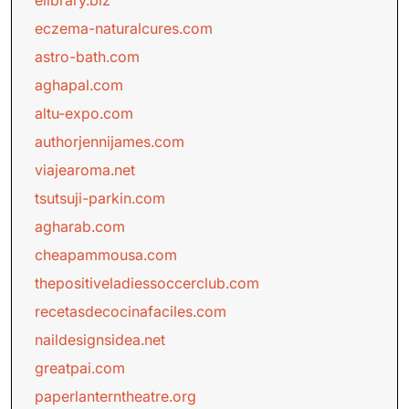
elibrary.biz
eczema-naturalcures.com
astro-bath.com
aghapal.com
altu-expo.com
authorjennijames.com
viajearoma.net
tsutsuji-parkin.com
agharab.com
cheapammousa.com
thepositiveladiessoccerclub.com
recetasdecocinafaciles.com
naildesignsidea.net
greatpai.com
paperlanterntheatre.org