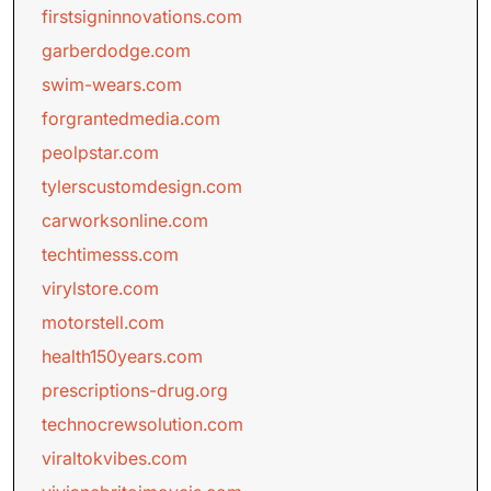
firstsigninnovations.com
garberdodge.com
swim-wears.com
forgrantedmedia.com
peolpstar.com
tylerscustomdesign.com
carworksonline.com
techtimesss.com
virylstore.com
motorstell.com
health150years.com
prescriptions-drug.org
technocrewsolution.com
viraltokvibes.com