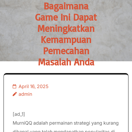
Bagaimana
Game Ini Dapat
Meningkatkan
Kemampuan
Pemecahan
Masalah Anda
April 16, 2025
admin
[ad_1]
MurniQQ adalah permainan strategi yang kurang
dikenal yang telah mendapatkan popularitas di