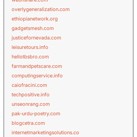
overlygeneralization.com
ethiopianetwork.org
gadgetsmesh.com
justicefornevada.com
leisuretours.info
hellotbsbro.com
farmandpetscare.com
computingservice.info
caiofracini.com
techpositive.info
unseonrang.com
pak-urdu-poetry.com
blogcetra.com
internetmarketingsolutions.co