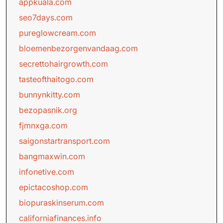
appkuala.com
seo7days.com
pureglowcream.com
bloemenbezorgenvandaag.com
secrettohairgrowth.com
tasteofthaitogo.com
bunnynkitty.com
bezopasnik.org
fjmnxga.com
saigonstartransport.com
bangmaxwin.com
infonetive.com
epictacoshop.com
biopuraskinserum.com
californiafinances.info