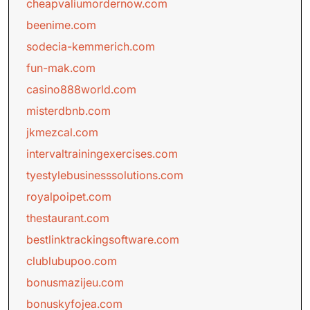
cheapvaliumordernow.com
beenime.com
sodecia-kemmerich.com
fun-mak.com
casino888world.com
misterdbnb.com
jkmezcal.com
intervaltrainingexercises.com
tyestylebusinesssolutions.com
royalpoipet.com
thestaurant.com
bestlinktrackingsoftware.com
clublubupoo.com
bonusmazijeu.com
bonuskyfojea.com