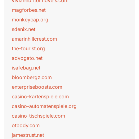
vivianebritoimoveis.com
magforbes.net
monkeycap.org
sdenix.net
amarinhillcrest.com
the-tourist.org
advogato.net
isafebag.net
bloombergz.com
enterpriseboosts.com
casino-kartenspiele.com
casino-automatenspiele.org
casino-tischspiele.com
otbody.com
jamestrust.net