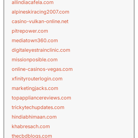
allindiacafela.com
alpineskiracing2007.com
casino-vulkan-online.net
pitrepower.com
mediatown360.com
digitaleyestrainclinic.com
missionposible.com
online-casinos-vegas.com
xfinityrouterlogin.com
marketingjacks.com
topappliancereviews.com
trickytechupdates.com
hindiabhimaan.com
khabresach.com
thecbdblogs.com