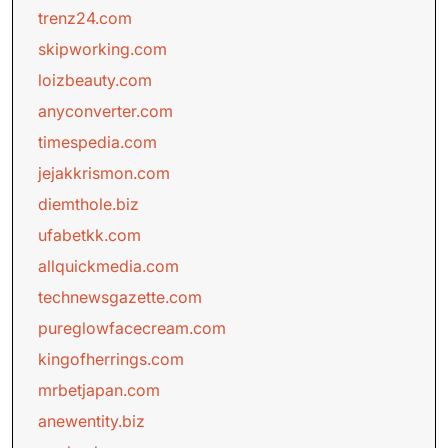
trenz24.com
skipworking.com
loizbeauty.com
anyconverter.com
timespedia.com
jejakkrismon.com
diemthole.biz
ufabetkk.com
allquickmedia.com
technewsgazette.com
pureglowfacecream.com
kingofherrings.com
mrbetjapan.com
anewentity.biz