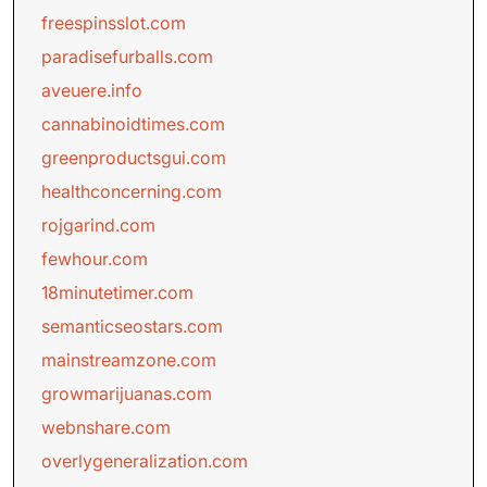
freespinsslot.com
paradisefurballs.com
aveuere.info
cannabinoidtimes.com
greenproductsgui.com
healthconcerning.com
rojgarind.com
fewhour.com
18minutetimer.com
semanticseostars.com
mainstreamzone.com
growmarijuanas.com
webnshare.com
overlygeneralization.com