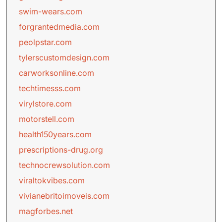
swim-wears.com
forgrantedmedia.com
peolpstar.com
tylerscustomdesign.com
carworksonline.com
techtimesss.com
virylstore.com
motorstell.com
health150years.com
prescriptions-drug.org
technocrewsolution.com
viraltokvibes.com
vivianebritoimoveis.com
magforbes.net