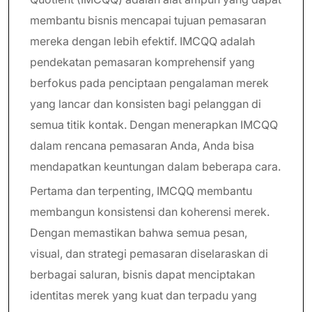
membantu bisnis mencapai tujuan pemasaran
mereka dengan lebih efektif. IMCQQ adalah
pendekatan pemasaran komprehensif yang
berfokus pada penciptaan pengalaman merek
yang lancar dan konsisten bagi pelanggan di
semua titik kontak. Dengan menerapkan IMCQQ
dalam rencana pemasaran Anda, Anda bisa
mendapatkan keuntungan dalam beberapa cara.
Pertama dan terpenting, IMCQQ membantu
membangun konsistensi dan koherensi merek.
Dengan memastikan bahwa semua pesan,
visual, dan strategi pemasaran diselaraskan di
berbagai saluran, bisnis dapat menciptakan
identitas merek yang kuat dan terpadu yang