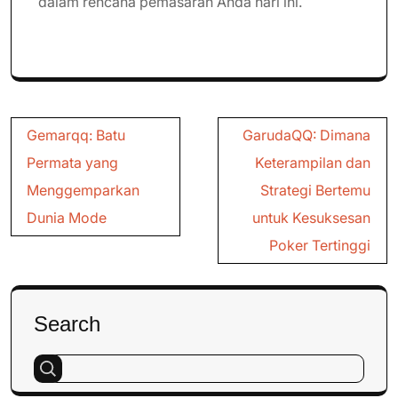
dalam rencana pemasaran Anda hari ini.
Post
Gemarqq: Batu
GarudaQQ: Dimana
navigation
Permata yang
Keterampilan dan
Menggemparkan
Strategi Bertemu
Dunia Mode
untuk Kesuksesan
Poker Tertinggi
Search