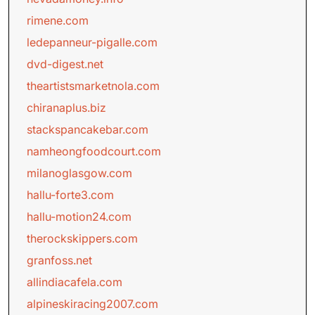
rimene.com
ledepanneur-pigalle.com
dvd-digest.net
theartistsmarketnola.com
chiranaplus.biz
stackspancakebar.com
namheongfoodcourt.com
milanoglasgow.com
hallu-forte3.com
hallu-motion24.com
therockskippers.com
granfoss.net
allindiacafela.com
alpineskiracing2007.com