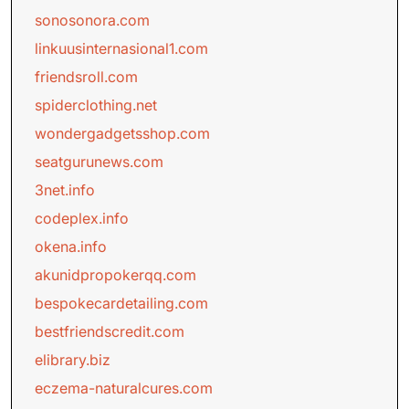
sonosonora.com
linkuusinternasional1.com
friendsroll.com
spiderclothing.net
wondergadgetsshop.com
seatgurunews.com
3net.info
codeplex.info
okena.info
akunidpropokerqq.com
bespokecardetailing.com
bestfriendscredit.com
elibrary.biz
eczema-naturalcures.com