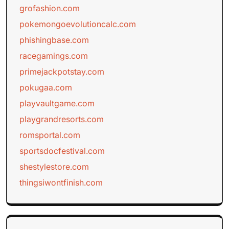
grofashion.com
pokemongoevolutioncalc.com
phishingbase.com
racegamings.com
primejackpotstay.com
pokugaa.com
playvaultgame.com
playgrandresorts.com
romsportal.com
sportsdocfestival.com
shestylestore.com
thingsiwontfinish.com