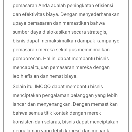
pemasaran Anda adalah peningkatan efisiensi
dan efektivitas biaya. Dengan menyederhanakan
upaya pemasaran dan memastikan bahwa
sumber daya dialokasikan secara strategis,
bisnis dapat memaksimalkan dampak kampanye
pemasaran mereka sekaligus meminimalkan
pemborosan. Hal ini dapat membantu bisnis
mencapai tujuan pemasaran mereka dengan
lebih efisien dan hemat biaya.
Selain itu, IMCQQ dapat membantu bisnis
menciptakan pengalaman pelanggan yang lebih
lancar dan menyenangkan. Dengan memastikan
bahwa semua titik kontak dengan merek
konsisten dan selaras, bisnis dapat menciptakan
pengalaman yang lebih kohesif dan menarik