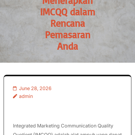
Menerapkan
IMCQQ dalam
Rencana
Pemasaran
Anda
June 28, 2026
admin
Integrated Marketing Communication Quality
Quotient (IMCQQ) adalah alat ampuh yang dapat