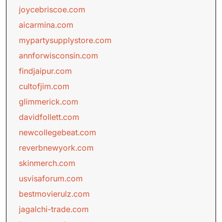
joycebriscoe.com
aicarmina.com
mypartysupplystore.com
annforwisconsin.com
findjaipur.com
cultofjim.com
glimmerick.com
davidfollett.com
newcollegebeat.com
reverbnewyork.com
skinmerch.com
usvisaforum.com
bestmovierulz.com
jagalchi-trade.com