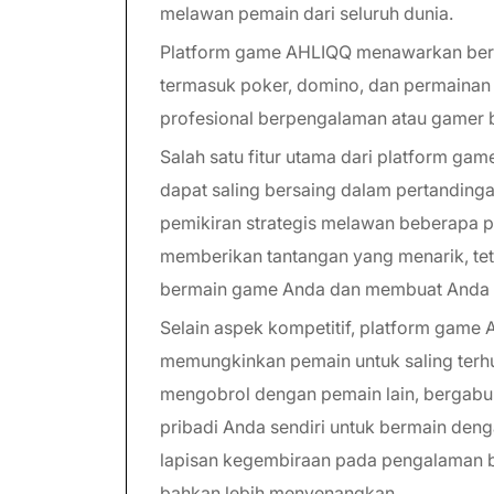
melawan pemain dari seluruh dunia.
Platform game AHLIQQ menawarkan berb
termasuk poker, domino, dan permainan 
profesional berpengalaman atau gamer b
Salah satu fitur utama dari platform ga
dapat saling bersaing dalam pertandinga
pemikiran strategis melawan beberapa pem
memberikan tantangan yang menarik, t
bermain game Anda dan membuat Anda t
Selain aspek kompetitif, platform game
memungkinkan pemain untuk saling ter
mengobrol dengan pemain lain, bergab
pribadi Anda sendiri untuk bermain de
lapisan kegembiraan pada pengalaman 
bahkan lebih menyenangkan.