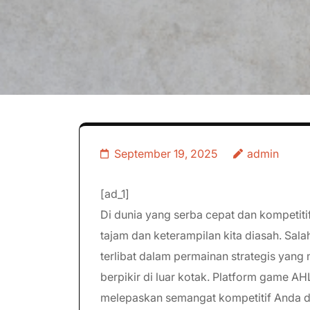
September 19, 2025
admin
[ad_1]
Di dunia yang serba cepat dan kompetitif 
tajam dan keterampilan kita diasah. Sal
terlibat dalam permainan strategis yan
berpikir di luar kotak. Platform game 
melepaskan semangat kompetitif Anda