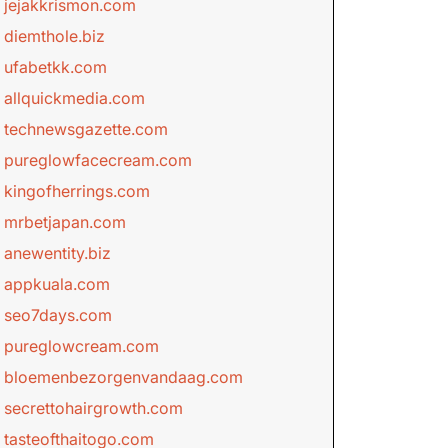
jejakkrismon.com
diemthole.biz
ufabetkk.com
allquickmedia.com
technewsgazette.com
pureglowfacecream.com
kingofherrings.com
mrbetjapan.com
anewentity.biz
appkuala.com
seo7days.com
pureglowcream.com
bloemenbezorgenvandaag.com
secrettohairgrowth.com
tasteofthaitogo.com