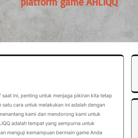
platform game AHLIQQ
saat ini, penting untuk menjaga pikiran kita tetap
ah satu cara untuk melakukan ini adalah dengan
g menantang kami dan mendorong kami untuk
AHLIQQ adalah tempat yang sempurna untuk
 dan menguji kemampuan bermain game Anda