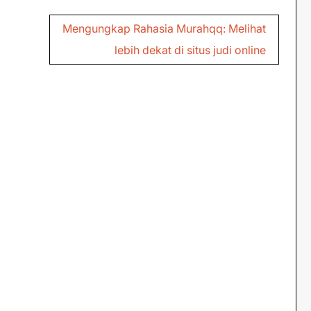
Mengungkap Rahasia Murahqq: Melihat
lebih dekat di situs judi online