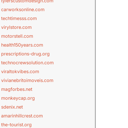
tylerscustomdesign.com
carworksonline.com
techtimesss.com
virylstore.com
motorstell.com
health150years.com
prescriptions-drug.org
technocrewsolution.com
viraltokvibes.com
vivianebritoimoveis.com
magforbes.net
monkeycap.org
sdenix.net
amarinhillcrest.com
the-tourist.org