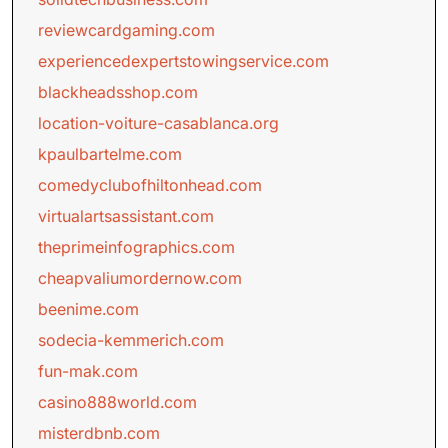
reviewcardgaming.com
experiencedexpertstowingservice.com
blackheadsshop.com
location-voiture-casablanca.org
kpaulbartelme.com
comedyclubofhiltonhead.com
virtualartsassistant.com
theprimeinfographics.com
cheapvaliumordernow.com
beenime.com
sodecia-kemmerich.com
fun-mak.com
casino888world.com
misterdbnb.com