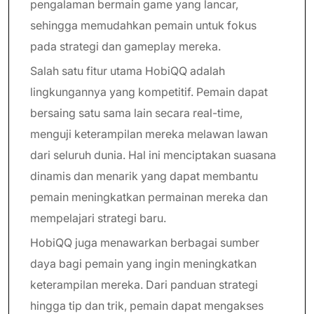
pengalaman bermain game yang lancar,
sehingga memudahkan pemain untuk fokus
pada strategi dan gameplay mereka.
Salah satu fitur utama HobiQQ adalah
lingkungannya yang kompetitif. Pemain dapat
bersaing satu sama lain secara real-time,
menguji keterampilan mereka melawan lawan
dari seluruh dunia. Hal ini menciptakan suasana
dinamis dan menarik yang dapat membantu
pemain meningkatkan permainan mereka dan
mempelajari strategi baru.
HobiQQ juga menawarkan berbagai sumber
daya bagi pemain yang ingin meningkatkan
keterampilan mereka. Dari panduan strategi
hingga tip dan trik, pemain dapat mengakses