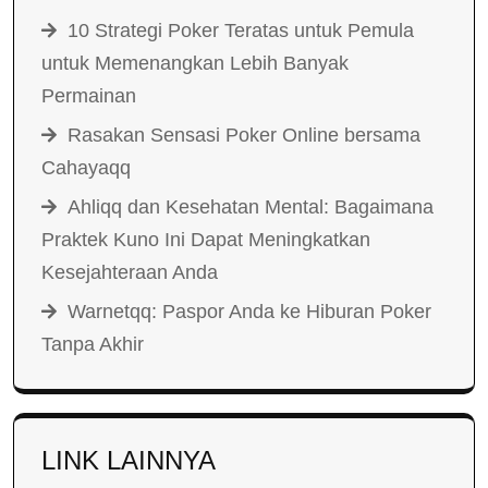
10 Strategi Poker Teratas untuk Pemula
untuk Memenangkan Lebih Banyak
Permainan
Rasakan Sensasi Poker Online bersama
Cahayaqq
Ahliqq dan Kesehatan Mental: Bagaimana
Praktek Kuno Ini Dapat Meningkatkan
Kesejahteraan Anda
Warnetqq: Paspor Anda ke Hiburan Poker
Tanpa Akhir
LINK LAINNYA