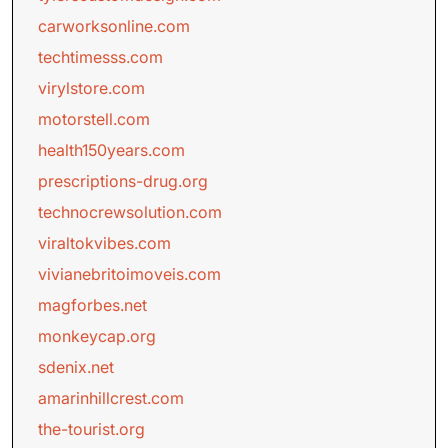
carworksonline.com
techtimesss.com
virylstore.com
motorstell.com
health150years.com
prescriptions-drug.org
technocrewsolution.com
viraltokvibes.com
vivianebritoimoveis.com
magforbes.net
monkeycap.org
sdenix.net
amarinhillcrest.com
the-tourist.org