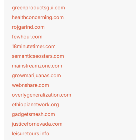
greenproductsgui.com
healthconcerning.com
rojgarind.com
fewhour.com
18minutetimer.com
semanticseostars.com
mainstreamzone.com
growmarijuanas.com
webnshare.com
overlygeneralization.com
ethiopianetwork.org
gadgetsmesh.com
justicefornevada.com
leisuretours.info