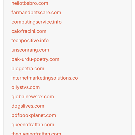
hellotbsbro.com
farmandpetscare.com
computingservice.info
caiofracini.com
techpositive.info
unseonrang.com
pak-urdu-poetry.com
blogcetra.com
internetmarketingsolutions.co
ollystvs.com
globalnewscx.com
dogslives.com
pdfbookplanet.com
queenofrattan.com
thequeenofrattan.com