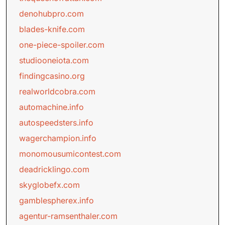
denohubpro.com
blades-knife.com
one-piece-spoiler.com
studiooneiota.com
findingcasino.org
realworldcobra.com
automachine.info
autospeedsters.info
wagerchampion.info
monomousumicontest.com
deadricklingo.com
skyglobefx.com
gamblespherex.info
agentur-ramsenthaler.com