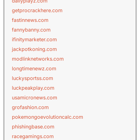
dailyplayz.com
getprocrackhere.com
fastinnews.com
fannybanny.com
ifinitymarketer.com
jackpotkoning.com
modlinknetworks.com
longtimenewz.com
luckysportss.com
luckpeakplay.com
usamicronews.com
grofashion.com
pokemongoevolutioncalc.com
phishingbase.com
racegamings.com