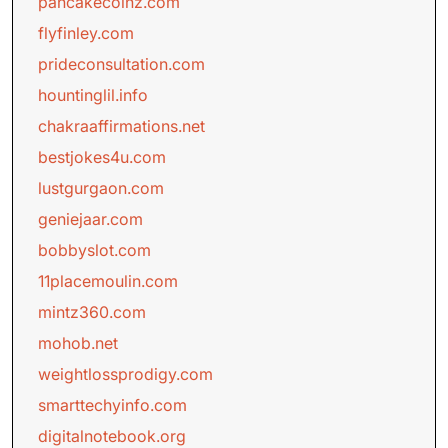
pancakecoinz.com
flyfinley.com
prideconsultation.com
hountinglil.info
chakraaffirmations.net
bestjokes4u.com
lustgurgaon.com
geniejaar.com
bobbyslot.com
11placemoulin.com
mintz360.com
mohob.net
weightlossprodigy.com
smarttechyinfo.com
digitalnotebook.org