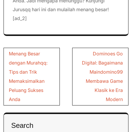
Anda. Jadi mengapa menunggu? Kunjungi
Jurusqq hari ini dan mulailah menang besar!
[ad_2]
Post
Menang Besar
Dominoes Go
navigation
dengan Murahqq:
Digital: Bagaimana
Tips dan Trik
Maindomino99
Memaksimalkan
Membawa Game
Peluang Sukses
Klasik ke Era
Anda
Modern
Search