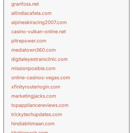
granfoss.net
allindiacafela.com
alpineskiracing2007.com
casino-vulkan-online.net
pitrepower.com
mediatown360.com
digitaleyestrainclinic.com
missionposible.com
online-casinos-vegas.com
xfinityrouterlogin.com
marketingjacks.com
topappliancereviews.com
trickytechupdates.com
hindiabhimaan.com
khabresach.com