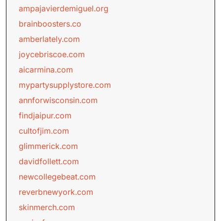
ampajavierdemiguel.org
brainboosters.co
amberlately.com
joycebriscoe.com
aicarmina.com
mypartysupplystore.com
annforwisconsin.com
findjaipur.com
cultofjim.com
glimmerick.com
davidfollett.com
newcollegebeat.com
reverbnewyork.com
skinmerch.com