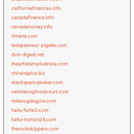
californiafinances.info
canadafinance.info
nevadamoney.info
rimene.com
ledepanneur-pigalle.com
dvd-digest.net
theartistsmarketnola.com
chiranaplus.biz
stackspancakebar.com
namheongfoodcourt.com
milanoglasgow.com
hallu-forte3.com
hallu-motion24.com
therockskippers.com