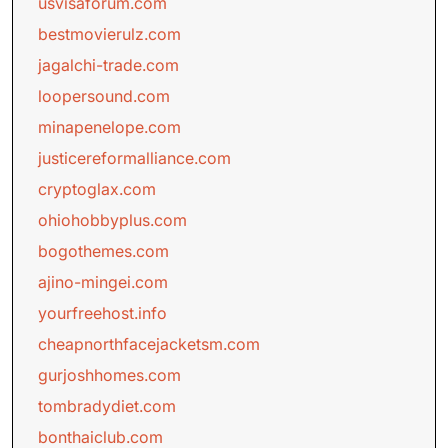
usvisaforum.com
bestmovierulz.com
jagalchi-trade.com
loopersound.com
minapenelope.com
justicereformalliance.com
cryptoglax.com
ohiohobbyplus.com
bogothemes.com
ajino-mingei.com
yourfreehost.info
cheapnorthfacejacketsm.com
gurjoshhomes.com
tombradydiet.com
bonthaiclub.com