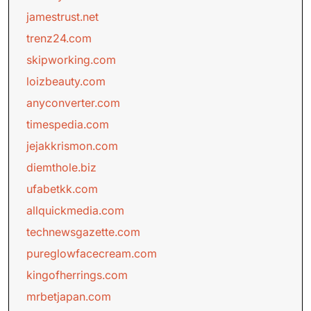
jamestrust.net
trenz24.com
skipworking.com
loizbeauty.com
anyconverter.com
timespedia.com
jejakkrismon.com
diemthole.biz
ufabetkk.com
allquickmedia.com
technewsgazette.com
pureglowfacecream.com
kingofherrings.com
mrbetjapan.com