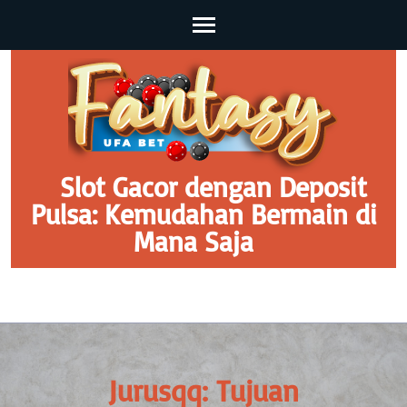
Skip
to
content
(Press
Enter)
Slot Gacor dengan Deposit
Pulsa: Kemudahan Bermain di
Mana Saja
Jurusqq: Tujuan