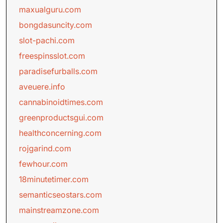
maxualguru.com
bongdasuncity.com
slot-pachi.com
freespinsslot.com
paradisefurballs.com
aveuere.info
cannabinoidtimes.com
greenproductsgui.com
healthconcerning.com
rojgarind.com
fewhour.com
18minutetimer.com
semanticseostars.com
mainstreamzone.com