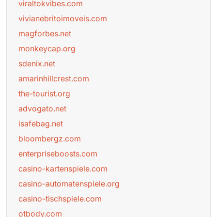
viraltokvibes.com
vivianebritoimoveis.com
magforbes.net
monkeycap.org
sdenix.net
amarinhillcrest.com
the-tourist.org
advogato.net
isafebag.net
bloombergz.com
enterpriseboosts.com
casino-kartenspiele.com
casino-automatenspiele.org
casino-tischspiele.com
otbody.com