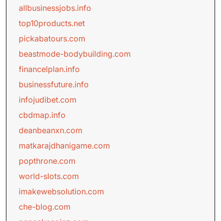
allbusinessjobs.info
top10products.net
pickabatours.com
beastmode-bodybuilding.com
financelplan.info
businessfuture.info
infojudibet.com
cbdmap.info
deanbeanxn.com
matkarajdhanigame.com
popthrone.com
world-slots.com
imakewebsolution.com
che-blog.com