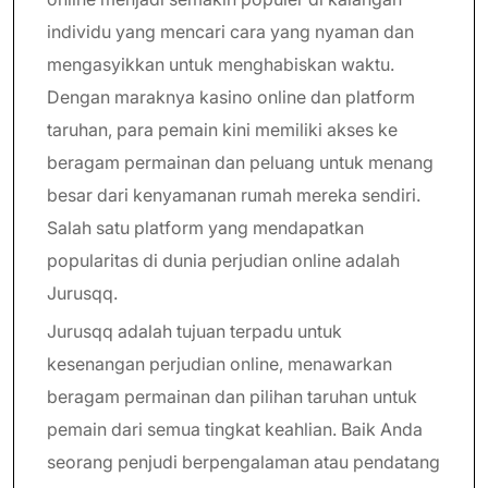
individu yang mencari cara yang nyaman dan
mengasyikkan untuk menghabiskan waktu.
Dengan maraknya kasino online dan platform
taruhan, para pemain kini memiliki akses ke
beragam permainan dan peluang untuk menang
besar dari kenyamanan rumah mereka sendiri.
Salah satu platform yang mendapatkan
popularitas di dunia perjudian online adalah
Jurusqq.
Jurusqq adalah tujuan terpadu untuk
kesenangan perjudian online, menawarkan
beragam permainan dan pilihan taruhan untuk
pemain dari semua tingkat keahlian. Baik Anda
seorang penjudi berpengalaman atau pendatang