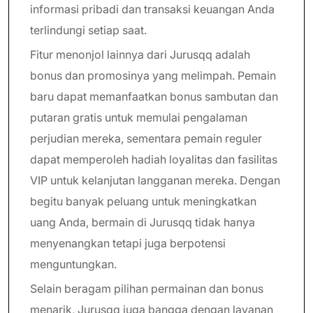
informasi pribadi dan transaksi keuangan Anda
terlindungi setiap saat.
Fitur menonjol lainnya dari Jurusqq adalah
bonus dan promosinya yang melimpah. Pemain
baru dapat memanfaatkan bonus sambutan dan
putaran gratis untuk memulai pengalaman
perjudian mereka, sementara pemain reguler
dapat memperoleh hadiah loyalitas dan fasilitas
VIP untuk kelanjutan langganan mereka. Dengan
begitu banyak peluang untuk meningkatkan
uang Anda, bermain di Jurusqq tidak hanya
menyenangkan tetapi juga berpotensi
menguntungkan.
Selain beragam pilihan permainan dan bonus
menarik, Jurusqq juga bangga dengan layanan