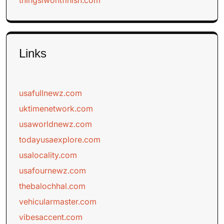
thingsiwontfinish.com
Links
usafullnewz.com
uktimenetwork.com
usaworldnewz.com
todayusaexplore.com
usalocality.com
usafournewz.com
thebalochhal.com
vehicularmaster.com
vibesaccent.com