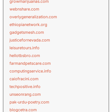
growmarijuanas.com
webnshare.com
overlygeneralization.com
ethiopianetwork.org
gadgetsmesh.com
justicefornevada.com
leisuretours.info
hellotbsbro.com
farmandpetscare.com
computingservice.info
caiofracini.com
techpositive.info
unseonrang.com
pak-urdu-poetry.com
blogcetra.com