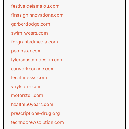
festivaldelamalou.com
firstsigninnovations.com
garberdodge.com
swim-wears.com
forgrantedmedia.com
peolpstar.com
tylerscustomdesign.com
carworksonline.com
techtimesss.com
virylstore.com
motorstell.com
health150years.com
prescriptions-drug.org
technocrewsolution.com