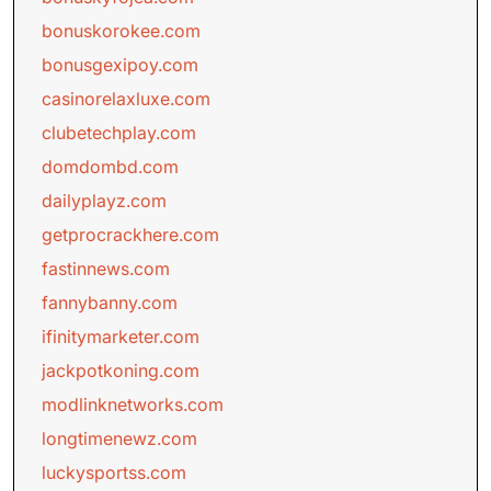
bonuskorokee.com
bonusgexipoy.com
casinorelaxluxe.com
clubetechplay.com
domdombd.com
dailyplayz.com
getprocrackhere.com
fastinnews.com
fannybanny.com
ifinitymarketer.com
jackpotkoning.com
modlinknetworks.com
longtimenewz.com
luckysportss.com