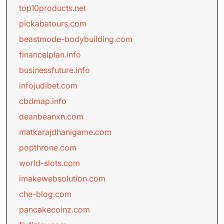
top10products.net
pickabatours.com
beastmode-bodybuilding.com
financelplan.info
businessfuture.info
infojudibet.com
cbdmap.info
deanbeanxn.com
matkarajdhanigame.com
popthrone.com
world-slots.com
imakewebsolution.com
che-blog.com
pancakecoinz.com