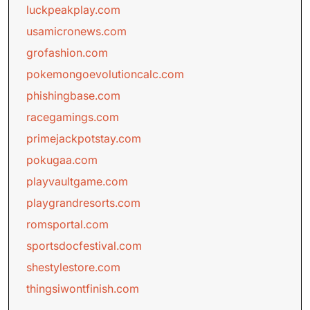
luckpeakplay.com
usamicronews.com
grofashion.com
pokemongoevolutioncalc.com
phishingbase.com
racegamings.com
primejackpotstay.com
pokugaa.com
playvaultgame.com
playgrandresorts.com
romsportal.com
sportsdocfestival.com
shestylestore.com
thingsiwontfinish.com