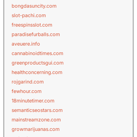
bongdasuncity.com
slot-pachi.com
freespinsslot.com
paradisefurballs.com
aveuere.info
cannabinoidtimes.com
greenproductsgui.com
healthconcerning.com
rojgarind.com
fewhour.com
18minutetimer.com
semanticseostars.com
mainstreamzone.com
growmarijuanas.com