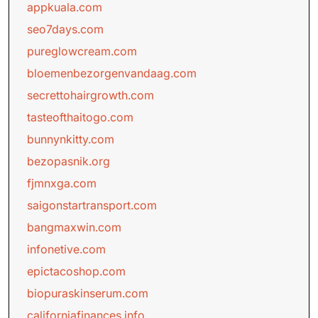
appkuala.com
seo7days.com
pureglowcream.com
bloemenbezorgenvandaag.com
secrettohairgrowth.com
tasteofthaitogo.com
bunnynkitty.com
bezopasnik.org
fjmnxga.com
saigonstartransport.com
bangmaxwin.com
infonetive.com
epictacoshop.com
biopuraskinserum.com
californiafinances.info