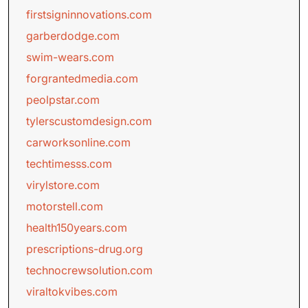
firstsigninnovations.com
garberdodge.com
swim-wears.com
forgrantedmedia.com
peolpstar.com
tylerscustomdesign.com
carworksonline.com
techtimesss.com
virylstore.com
motorstell.com
health150years.com
prescriptions-drug.org
technocrewsolution.com
viraltokvibes.com