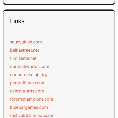
Links
saucyukiah.com
beikastreet.net
filmizlettir.net
ourmultiworlds.com
cooncreekclub.org
pegpufftimes.com
celestia-arts.com
forumchampions.com
bluebargames.com
festivaldelamalou.com