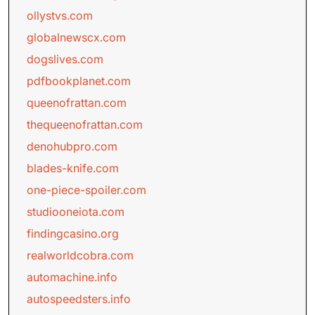
ollystvs.com
globalnewscx.com
dogslives.com
pdfbookplanet.com
queenofrattan.com
thequeenofrattan.com
denohubpro.com
blades-knife.com
one-piece-spoiler.com
studiooneiota.com
findingcasino.org
realworldcobra.com
automachine.info
autospeedsters.info