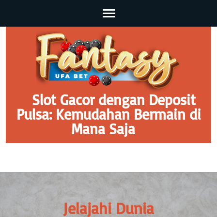
Skip
to
content
(Press
Enter)
Slot Gacor dengan Deposit
Pulsa: Kemudahan Bermain di
Mana Saja
Jelajahi Dunia