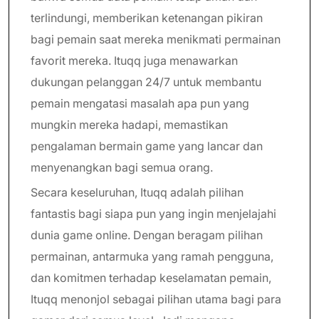
terlindungi, memberikan ketenangan pikiran
bagi pemain saat mereka menikmati permainan
favorit mereka. Ituqq juga menawarkan
dukungan pelanggan 24/7 untuk membantu
pemain mengatasi masalah apa pun yang
mungkin mereka hadapi, memastikan
pengalaman bermain game yang lancar dan
menyenangkan bagi semua orang.
Secara keseluruhan, Ituqq adalah pilihan
fantastis bagi siapa pun yang ingin menjelajahi
dunia game online. Dengan beragam pilihan
permainan, antarmuka yang ramah pengguna,
dan komitmen terhadap keselamatan pemain,
Ituqq menonjol sebagai pilihan utama bagi para