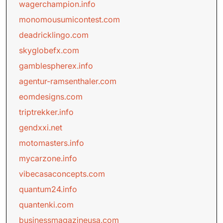
wagerchampion.info
monomousumicontest.com
deadricklingo.com
skyglobefx.com
gamblespherex.info
agentur-ramsenthaler.com
eomdesigns.com
triptrekker.info
gendxxi.net
motomasters.info
mycarzone.info
vibecasaconcepts.com
quantum24.info
quantenki.com
businessmagazineusa.com