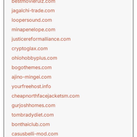
bestmovierulz.com
jagalchi-trade.com
loopersound.com
minapenelope.com
justicereformalliance.com
cryptoglax.com
ohiohobbyplus.com
bogothemes.com
ajino-mingei.com
yourfreehost.info
cheapnorthfacejacketsm.com
gurjoshhomes.com
tombradydiet.com
bonthaiclub.com
casusbelli-mod.com