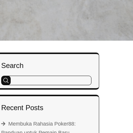
Search
Recent Posts
Membuka Rahasia Poker88:
Panduan untuk Pemain Baru