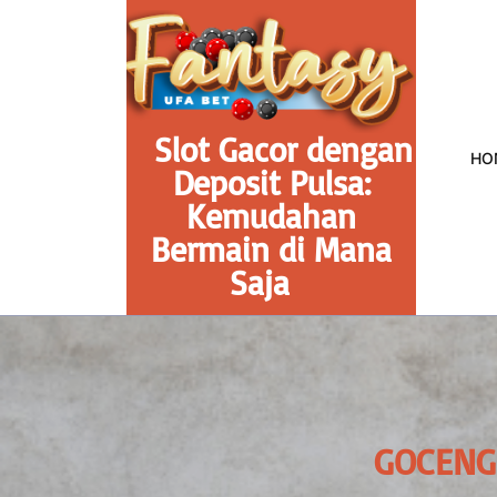
Skip
to
content
(Press
Slot Gacor dengan
Enter)
HO
Deposit Pulsa:
Kemudahan
Bermain di Mana
Saja
GOCENGQ