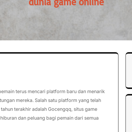
dunia game online
pemain terus mencari platform baru dan menarik
tungan mereka. Salah satu platform yang telah
tahun terakhir adalah Gocengqq, situs game
hiburan dan peluang bagi pemain dari semua