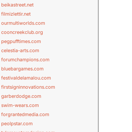
beikastreet.net
filmizlettir.net
ourmultiworlds.com
cooncreekclub.org
pegpufftimes.com
celestia-arts.com
forumchampions.com
bluebargames.com
festivaldelamalou.com
firstsigninnovations.com
garberdodge.com
swim-wears.com
forgrantedmedia.com
peolpstar.com