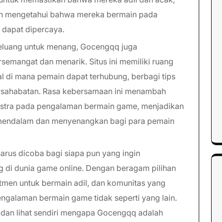
an mengetahui bahwa mereka bermain pada
n dapat dipercaya.
peluang untuk menang, Gocengqq juga
mangat dan menarik. Situs ini memiliki ruang
l di mana pemain dapat terhubung, berbagi tips
rsahabatan. Rasa kebersamaan ini menambah
kstra pada pengalaman bermain game, menjadikan
mendalam dan menyenangkan bagi para pemain
rus dicoba bagi siapa pun yang ingin
di dunia game online. Dengan beragam pilihan
tmen untuk bermain adil, dan komunitas yang
alaman bermain game tidak seperti yang lain.
 dan lihat sendiri mengapa Gocengqq adalah