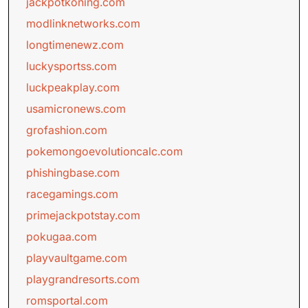
jackpotkoning.com
modlinknetworks.com
longtimenewz.com
luckysportss.com
luckpeakplay.com
usamicronews.com
grofashion.com
pokemongoevolutioncalc.com
phishingbase.com
racegamings.com
primejackpotstay.com
pokugaa.com
playvaultgame.com
playgrandresorts.com
romsportal.com