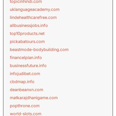
topicinhindi.com
uklanguageacademy.com
lindehealthcarefree.com
allbusinessjobs.info
top10products.net
pickabatours.com
beastmode-bodybuilding.com
financelplan.info
businessfuture.info
infojudibet.com
cbdmap.info
deanbeanxn.com
matkarajdhanigame.com
popthrone.com
world-slots.com