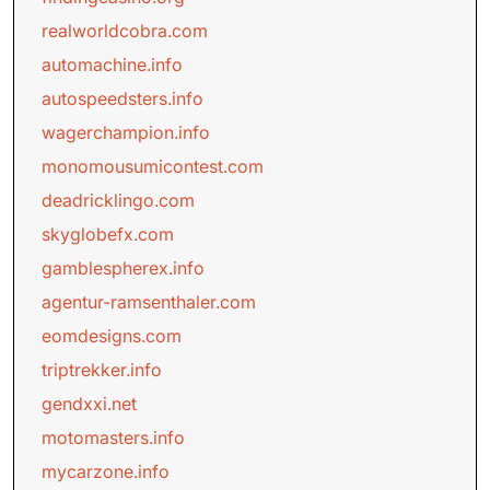
realworldcobra.com
automachine.info
autospeedsters.info
wagerchampion.info
monomousumicontest.com
deadricklingo.com
skyglobefx.com
gamblespherex.info
agentur-ramsenthaler.com
eomdesigns.com
triptrekker.info
gendxxi.net
motomasters.info
mycarzone.info