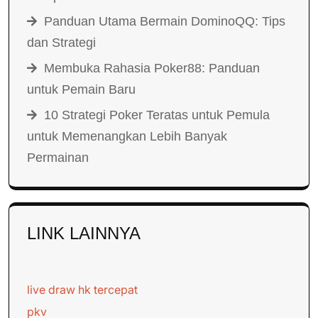
Panduan Utama Bermain DominoQQ: Tips
dan Strategi
Membuka Rahasia Poker88: Panduan
untuk Pemain Baru
10 Strategi Poker Teratas untuk Pemula
untuk Memenangkan Lebih Banyak
Permainan
LINK LAINNYA
live draw hk tercepat
pkv