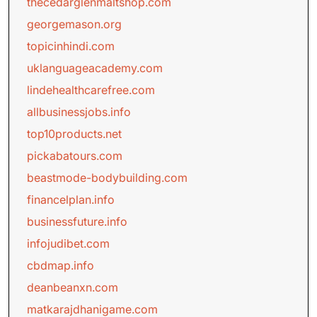
thecedarglenmaltshop.com
georgemason.org
topicinhindi.com
uklanguageacademy.com
lindehealthcarefree.com
allbusinessjobs.info
top10products.net
pickabatours.com
beastmode-bodybuilding.com
financelplan.info
businessfuture.info
infojudibet.com
cbdmap.info
deanbeanxn.com
matkarajdhanigame.com