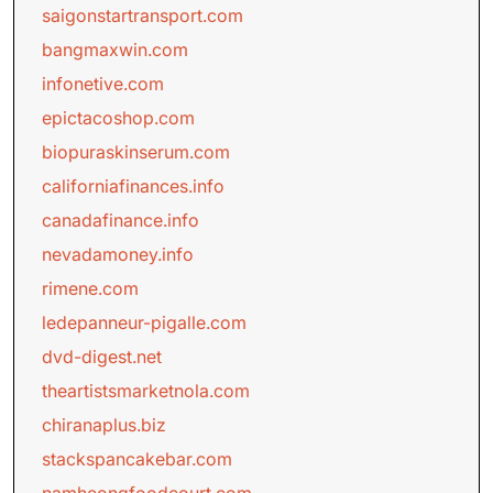
saigonstartransport.com
bangmaxwin.com
infonetive.com
epictacoshop.com
biopuraskinserum.com
californiafinances.info
canadafinance.info
nevadamoney.info
rimene.com
ledepanneur-pigalle.com
dvd-digest.net
theartistsmarketnola.com
chiranaplus.biz
stackspancakebar.com