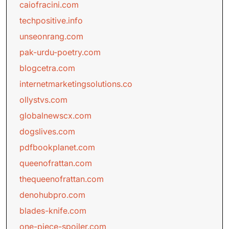
caiofracini.com
techpositive.info
unseonrang.com
pak-urdu-poetry.com
blogcetra.com
internetmarketingsolutions.co
ollystvs.com
globalnewscx.com
dogslives.com
pdfbookplanet.com
queenofrattan.com
thequeenofrattan.com
denohubpro.com
blades-knife.com
one-piece-spoiler.com