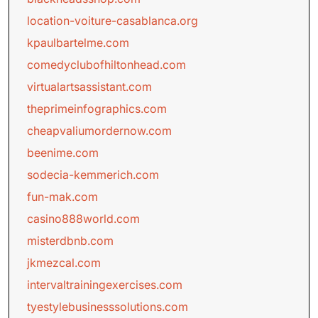
location-voiture-casablanca.org
kpaulbartelme.com
comedyclubofhiltonhead.com
virtualartsassistant.com
theprimeinfographics.com
cheapvaliumordernow.com
beenime.com
sodecia-kemmerich.com
fun-mak.com
casino888world.com
misterdbnb.com
jkmezcal.com
intervaltrainingexercises.com
tyestylebusinesssolutions.com