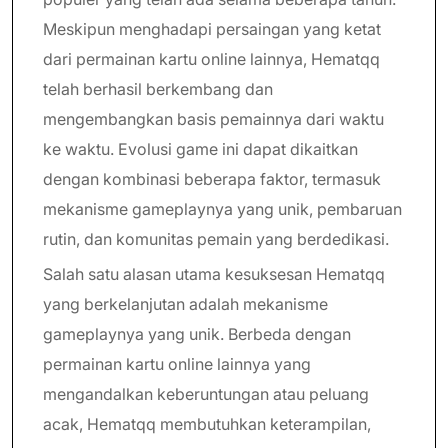
Meskipun menghadapi persaingan yang ketat
dari permainan kartu online lainnya, Hematqq
telah berhasil berkembang dan
mengembangkan basis pemainnya dari waktu
ke waktu. Evolusi game ini dapat dikaitkan
dengan kombinasi beberapa faktor, termasuk
mekanisme gameplaynya yang unik, pembaruan
rutin, dan komunitas pemain yang berdedikasi.
Salah satu alasan utama kesuksesan Hematqq
yang berkelanjutan adalah mekanisme
gameplaynya yang unik. Berbeda dengan
permainan kartu online lainnya yang
mengandalkan keberuntungan atau peluang
acak, Hematqq membutuhkan keterampilan,