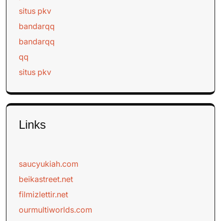
situs pkv
bandarqq
bandarqq
qq
situs pkv
Links
saucyukiah.com
beikastreet.net
filmizlettir.net
ourmultiworlds.com