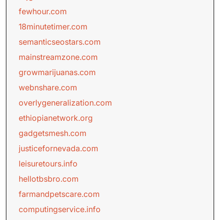
fewhour.com
18minutetimer.com
semanticseostars.com
mainstreamzone.com
growmarijuanas.com
webnshare.com
overlygeneralization.com
ethiopianetwork.org
gadgetsmesh.com
justicefornevada.com
leisuretours.info
hellotbsbro.com
farmandpetscare.com
computingservice.info