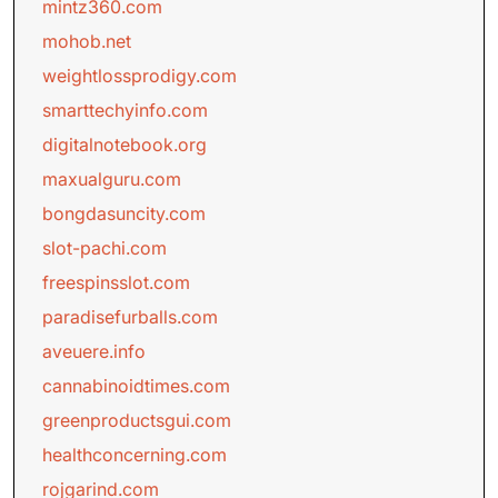
mintz360.com
mohob.net
weightlossprodigy.com
smarttechyinfo.com
digitalnotebook.org
maxualguru.com
bongdasuncity.com
slot-pachi.com
freespinsslot.com
paradisefurballs.com
aveuere.info
cannabinoidtimes.com
greenproductsgui.com
healthconcerning.com
rojgarind.com