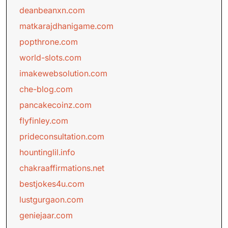
deanbeanxn.com
matkarajdhanigame.com
popthrone.com
world-slots.com
imakewebsolution.com
che-blog.com
pancakecoinz.com
flyfinley.com
prideconsultation.com
hountinglil.info
chakraaffirmations.net
bestjokes4u.com
lustgurgaon.com
geniejaar.com