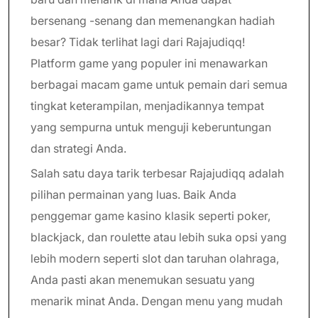
bersenang -senang dan memenangkan hadiah
besar? Tidak terlihat lagi dari Rajajudiqq!
Platform game yang populer ini menawarkan
berbagai macam game untuk pemain dari semua
tingkat keterampilan, menjadikannya tempat
yang sempurna untuk menguji keberuntungan
dan strategi Anda.
Salah satu daya tarik terbesar Rajajudiqq adalah
pilihan permainan yang luas. Baik Anda
penggemar game kasino klasik seperti poker,
blackjack, dan roulette atau lebih suka opsi yang
lebih modern seperti slot dan taruhan olahraga,
Anda pasti akan menemukan sesuatu yang
menarik minat Anda. Dengan menu yang mudah