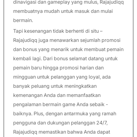
dinavigasi dan gameplay yang mulus, Rajajudiqq
membuatnya mudah untuk masuk dan mulai
bermain.
Tapi kesenangan tidak berhenti di situ –
Rajajudiqq juga menawarkan sejumlah promosi
dan bonus yang menarik untuk membuat pemain
kembali lagi. Dari bonus selamat datang untuk
pemain baru hingga promosi harian dan
mingguan untuk pelanggan yang loyal, ada
banyak peluang untuk meningkatkan
kemenangan Anda dan memanfaatkan
pengalaman bermain game Anda sebaik -
baiknya. Plus, dengan antarmuka yang ramah
pengguna dan dukungan pelanggan 24/7,
Rajajudiqq memastikan bahwa Anda dapat