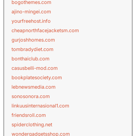
bogothemes.com
ajino-mingei.com
yourfreehost.info
cheapnorthfacejacketsm.com
gurjoshhomes.com
tombradydiet.com
bonthaiclub.com
casusbelli-mod.com
bookplatesociety.com
lebnewsmedia.com
sonosonora.com
linkuusinternasional1.com
friendsroll.com
spiderclothing.net
wondergadgetsshop.com