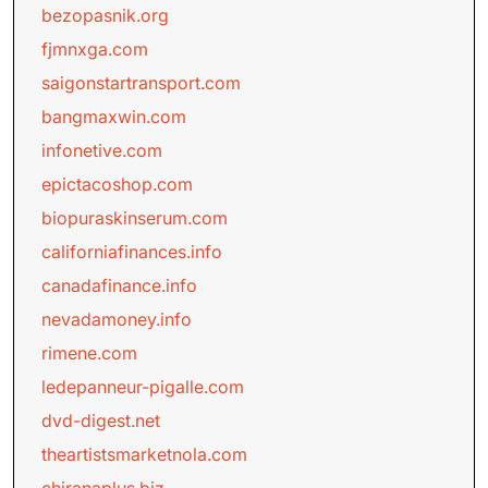
bezopasnik.org
fjmnxga.com
saigonstartransport.com
bangmaxwin.com
infonetive.com
epictacoshop.com
biopuraskinserum.com
californiafinances.info
canadafinance.info
nevadamoney.info
rimene.com
ledepanneur-pigalle.com
dvd-digest.net
theartistsmarketnola.com