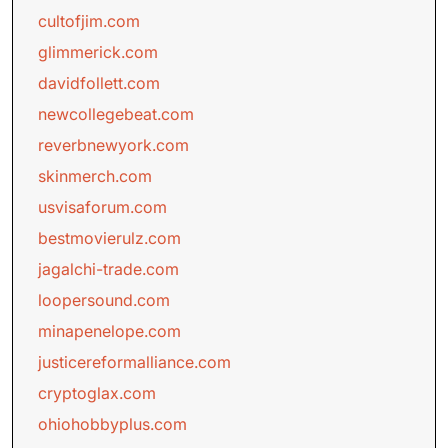
cultofjim.com
glimmerick.com
davidfollett.com
newcollegebeat.com
reverbnewyork.com
skinmerch.com
usvisaforum.com
bestmovierulz.com
jagalchi-trade.com
loopersound.com
minapenelope.com
justicereformalliance.com
cryptoglax.com
ohiohobbyplus.com