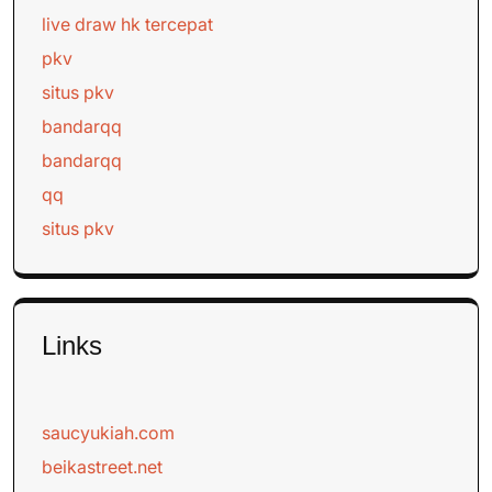
live draw hk tercepat
pkv
situs pkv
bandarqq
bandarqq
qq
situs pkv
Links
saucyukiah.com
beikastreet.net