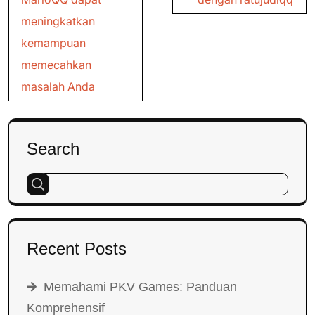
meningkatkan
kemampuan
memecahkan
masalah Anda
Search
Recent Posts
Memahami PKV Games: Panduan
Komprehensif