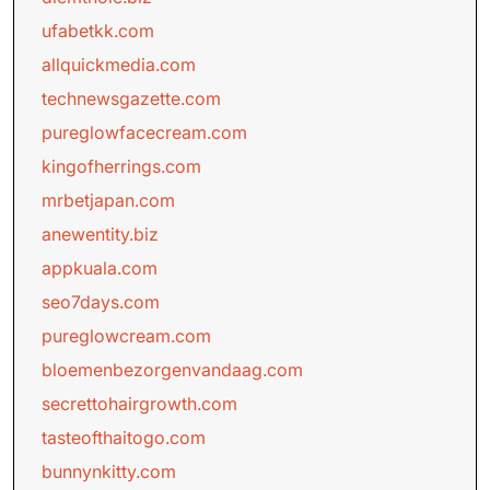
ufabetkk.com
allquickmedia.com
technewsgazette.com
pureglowfacecream.com
kingofherrings.com
mrbetjapan.com
anewentity.biz
appkuala.com
seo7days.com
pureglowcream.com
bloemenbezorgenvandaag.com
secrettohairgrowth.com
tasteofthaitogo.com
bunnynkitty.com