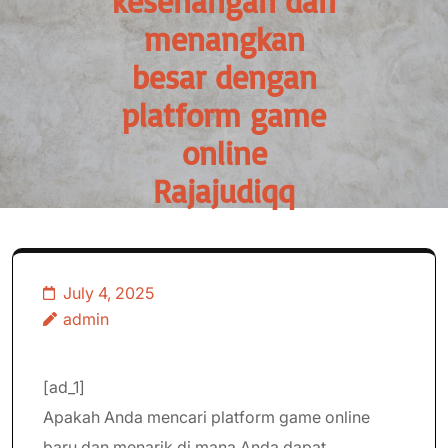
kesenangan dan
menangkan
besar dengan
platform game
online
Rajajudiqq
July 4, 2025
admin
[ad_1]
Apakah Anda mencari platform game online
baru dan menarik di mana Anda dapat