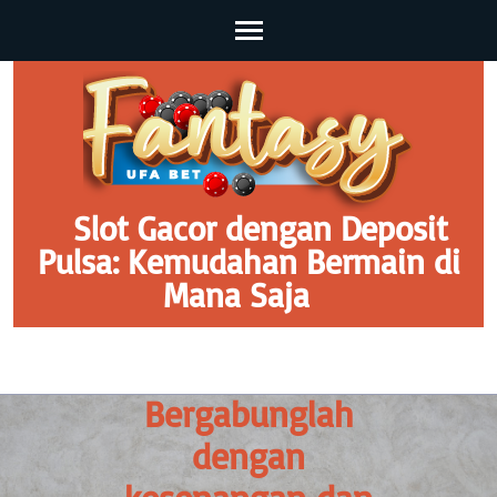
Skip
to
content
(Press
Enter)
Slot Gacor dengan Deposit
Pulsa: Kemudahan Bermain di
Mana Saja
Bergabunglah
dengan