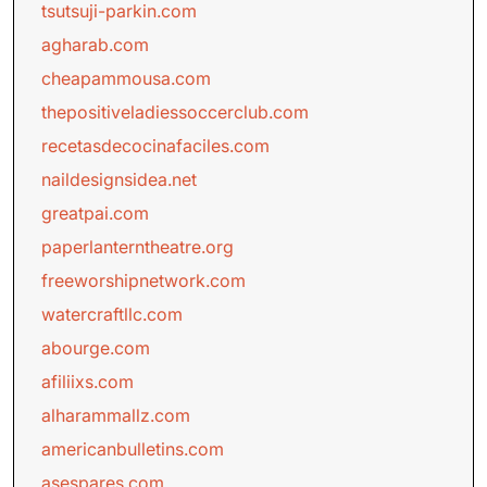
tsutsuji-parkin.com
agharab.com
cheapammousa.com
thepositiveladiessoccerclub.com
recetasdecocinafaciles.com
naildesignsidea.net
greatpai.com
paperlanterntheatre.org
freeworshipnetwork.com
watercraftllc.com
abourge.com
afiliixs.com
alharammallz.com
americanbulletins.com
asespares.com