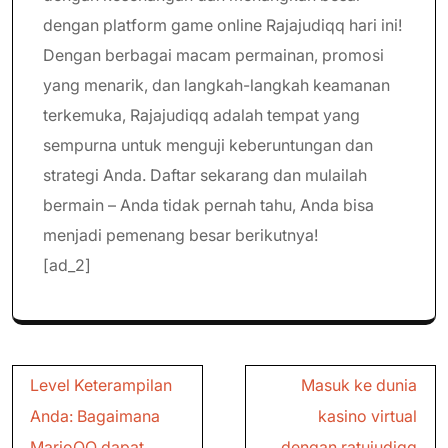
dengan platform game online Rajajudiqq hari ini!
Dengan berbagai macam permainan, promosi
yang menarik, dan langkah-langkah keamanan
terkemuka, Rajajudiqq adalah tempat yang
sempurna untuk menguji keberuntungan dan
strategi Anda. Daftar sekarang dan mulailah
bermain – Anda tidak pernah tahu, Anda bisa
menjadi pemenang besar berikutnya!
[ad_2]
Post
Level Keterampilan
Masuk ke dunia
navigation
Anda: Bagaimana
kasino virtual
MarioQQ dapat
dengan ratujudiqq