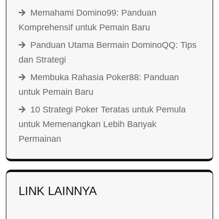
Memahami Domino99: Panduan
Komprehensif untuk Pemain Baru
Panduan Utama Bermain DominoQQ: Tips
dan Strategi
Membuka Rahasia Poker88: Panduan
untuk Pemain Baru
10 Strategi Poker Teratas untuk Pemula
untuk Memenangkan Lebih Banyak
Permainan
LINK LAINNYA