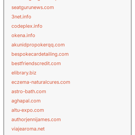
seatgurunews.com
3net.info
codeplex.info
okena.info
akunidpropokerqq.com
bespokecardetailing.com
bestfriendscredit.com
elibrary.biz
eczema-naturalcures.com
astro-bath.com
aghapal.com
altu-expo.com
authorjennijames.com
viajearoma.net