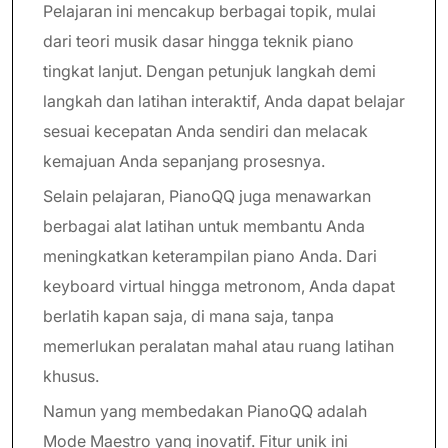
Pelajaran ini mencakup berbagai topik, mulai
dari teori musik dasar hingga teknik piano
tingkat lanjut. Dengan petunjuk langkah demi
langkah dan latihan interaktif, Anda dapat belajar
sesuai kecepatan Anda sendiri dan melacak
kemajuan Anda sepanjang prosesnya.
Selain pelajaran, PianoQQ juga menawarkan
berbagai alat latihan untuk membantu Anda
meningkatkan keterampilan piano Anda. Dari
keyboard virtual hingga metronom, Anda dapat
berlatih kapan saja, di mana saja, tanpa
memerlukan peralatan mahal atau ruang latihan
khusus.
Namun yang membedakan PianoQQ adalah
Mode Maestro yang inovatif. Fitur unik ini