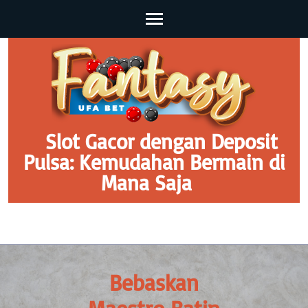
Skip
to
content
(Press
Enter)
Slot Gacor dengan Deposit
Pulsa: Kemudahan Bermain di
Mana Saja
Bebaskan