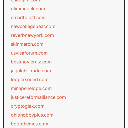
glimmerick.com
davidfollett.com
newcollegebeat.com
reverbnewyork.com
skinmerch.com
usvisaforum.com
bestmovierulz.com
jagalchi-trade.com
loopersound.com
minapenelope.com
justicereformalliance.com
cryptoglax.com
ohiohobbyplus.com
bogothemes.com