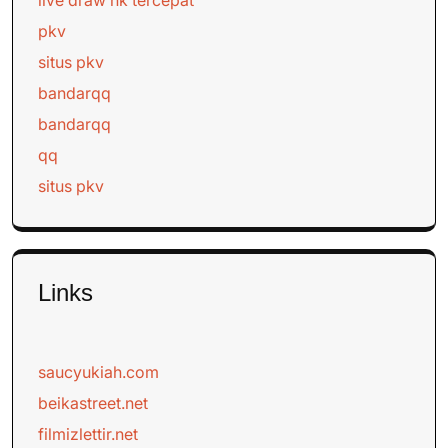
live draw hk tercepat
pkv
situs pkv
bandarqq
bandarqq
qq
situs pkv
Links
saucyukiah.com
beikastreet.net
filmizlettir.net