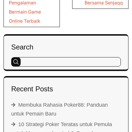
Pengalaman
Bersama Senjaqq
Bermain Game
Online Terbaik
Search
Recent Posts
Membuka Rahasia Poker88: Panduan
untuk Pemain Baru
10 Strategi Poker Teratas untuk Pemula