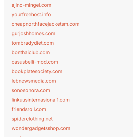
ajino-mingei.com
yourfreehost.info
cheapnorthfacejacketsm.com
gurjoshhomes.com
tombradydiet.com
bonthaiclub.com
casusbelli-mod.com
bookplatesociety.com
lebnewsmedia.com
sonosonora.com
linkuusinternasional1.com
friendsroll.com
spiderclothing.net
wondergadgetsshop.com