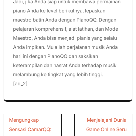
Jadi, jika Anda siap untuk membawa permainan
piano Anda ke level berikutnya, lepaskan
maestro batin Anda dengan PianoQQ. Dengan
pelajaran komprehensif, alat latihan, dan Mode
Maestro, Anda bisa menjadi pianis yang selalu
Anda impikan. Mulailah perjalanan musik Anda
hari ini dengan PianoQQ dan saksikan
keterampilan dan hasrat Anda terhadap musik
melambung ke tingkat yang lebih tinggi.
[ad_2]
Post
Mengungkap
Menjelajahi Dunia
navigation
Sensasi CamarQQ:
Game Online Seru