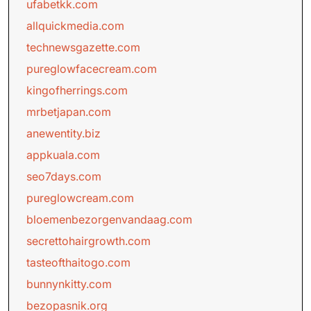
ufabetkk.com
allquickmedia.com
technewsgazette.com
pureglowfacecream.com
kingofherrings.com
mrbetjapan.com
anewentity.biz
appkuala.com
seo7days.com
pureglowcream.com
bloemenbezorgenvandaag.com
secrettohairgrowth.com
tasteofthaitogo.com
bunnynkitty.com
bezopasnik.org