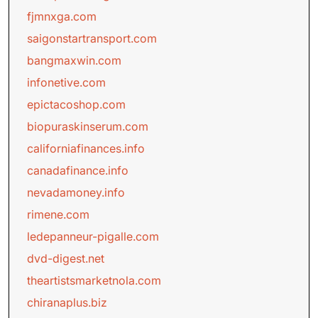
fjmnxga.com
saigonstartransport.com
bangmaxwin.com
infonetive.com
epictacoshop.com
biopuraskinserum.com
californiafinances.info
canadafinance.info
nevadamoney.info
rimene.com
ledepanneur-pigalle.com
dvd-digest.net
theartistsmarketnola.com
chiranaplus.biz