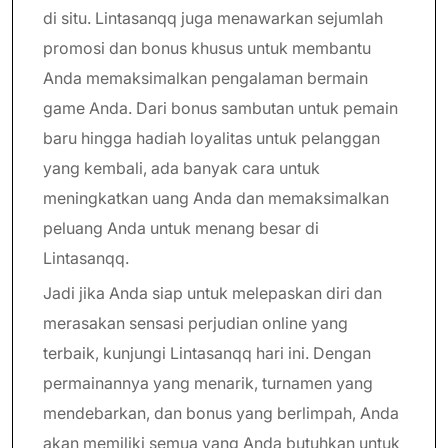
di situ. Lintasanqq juga menawarkan sejumlah
promosi dan bonus khusus untuk membantu
Anda memaksimalkan pengalaman bermain
game Anda. Dari bonus sambutan untuk pemain
baru hingga hadiah loyalitas untuk pelanggan
yang kembali, ada banyak cara untuk
meningkatkan uang Anda dan memaksimalkan
peluang Anda untuk menang besar di
Lintasanqq.
Jadi jika Anda siap untuk melepaskan diri dan
merasakan sensasi perjudian online yang
terbaik, kunjungi Lintasanqq hari ini. Dengan
permainannya yang menarik, turnamen yang
mendebarkan, dan bonus yang berlimpah, Anda
akan memiliki semua yang Anda butuhkan untuk