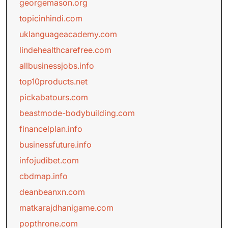
georgemason.org
topicinhindi.com
uklanguageacademy.com
lindehealthcarefree.com
allbusinessjobs.info
top10products.net
pickabatours.com
beastmode-bodybuilding.com
financelplan.info
businessfuture.info
infojudibet.com
cbdmap.info
deanbeanxn.com
matkarajdhanigame.com
popthrone.com