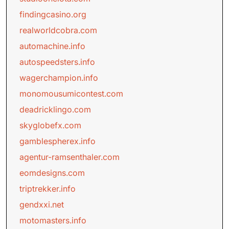
findingcasino.org
realworldcobra.com
automachine.info
autospeedsters.info
wagerchampion.info
monomousumicontest.com
deadricklingo.com
skyglobefx.com
gamblespherex.info
agentur-ramsenthaler.com
eomdesigns.com
triptrekker.info
gendxxi.net
motomasters.info