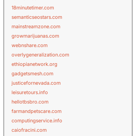
18minutetimer.com
semanticseostars.com
mainstreamzone.com
growmarijuanas.com
webnshare.com
overlygeneralization.com
ethiopianetwork.org
gadgetsmesh.com
justicefornevada.com
leisuretours.info
hellotbsbro.com
farmandpetscare.com
computingservice.info
caiofracini.com