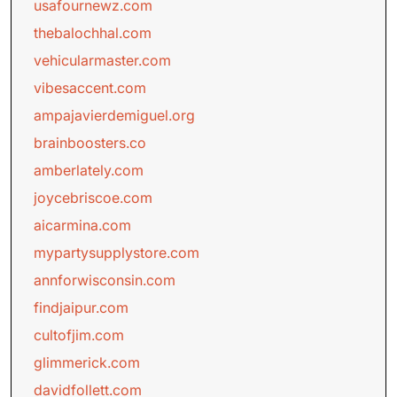
usafournewz.com
thebalochhal.com
vehicularmaster.com
vibesaccent.com
ampajavierdemiguel.org
brainboosters.co
amberlately.com
joycebriscoe.com
aicarmina.com
mypartysupplystore.com
annforwisconsin.com
findjaipur.com
cultofjim.com
glimmerick.com
davidfollett.com