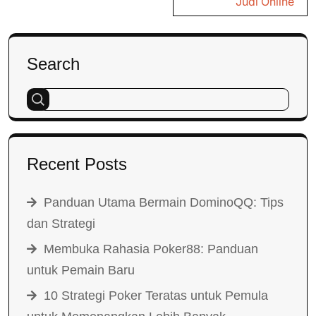
Judi Online
Search
Recent Posts
Panduan Utama Bermain DominoQQ: Tips
dan Strategi
Membuka Rahasia Poker88: Panduan
untuk Pemain Baru
10 Strategi Poker Teratas untuk Pemula