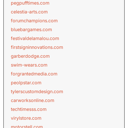
pegpufftimes.com
celestia-arts.com
forumchampions.com
bluebargames.com
festivaldelamalou.com
firstsigninnovations.com
garberdodge.com
swim-wears.com
forgrantedmedia.com
peolpstar.com
tylerscustomdesign.com
carworksonline.com
techtimesss.com
virylstore.com
motorstell.com