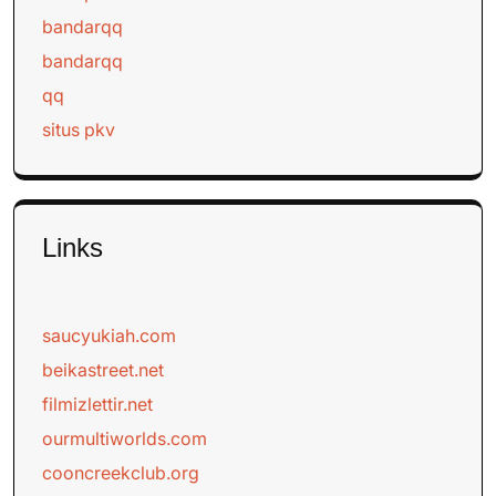
bandarqq
bandarqq
qq
situs pkv
Links
saucyukiah.com
beikastreet.net
filmizlettir.net
ourmultiworlds.com
cooncreekclub.org