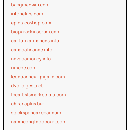
bangmaxwin.com
infonetive.com
epictacoshop.com
biopuraskinserum.com
californiafinances.info
canadafinance.info
nevadamoney.info
rimene.com
ledepanneur-pigalle.com
dvd-digest.net
theartistsmarketnola.com
chiranaplus.biz
stackspancakebar.com
namheongfoodcourt.com