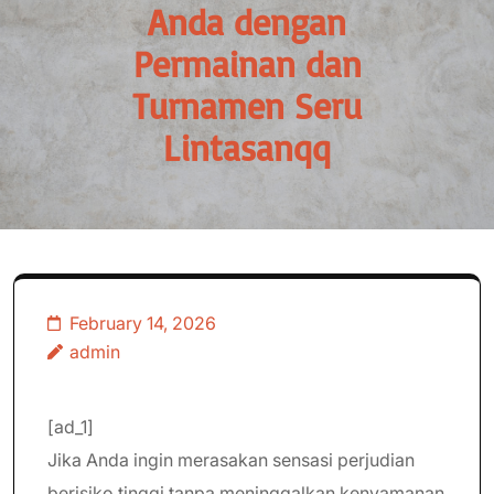
Anda dengan
Permainan dan
Turnamen Seru
Lintasanqq
February 14, 2026
admin
[ad_1]
Jika Anda ingin merasakan sensasi perjudian
berisiko tinggi tanpa meninggalkan kenyamanan