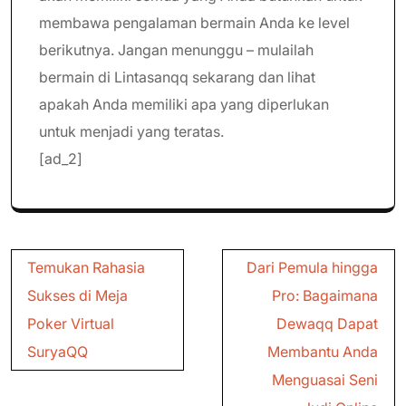
membawa pengalaman bermain Anda ke level
berikutnya. Jangan menunggu – mulailah
bermain di Lintasanqq sekarang dan lihat
apakah Anda memiliki apa yang diperlukan
untuk menjadi yang teratas.
[ad_2]
Post
Temukan Rahasia
Dari Pemula hingga
navigation
Sukses di Meja
Pro: Bagaimana
Poker Virtual
Dewaqq Dapat
SuryaQQ
Membantu Anda
Menguasai Seni