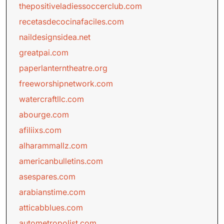
thepositiveladiessoccerclub.com
recetasdecocinafaciles.com
naildesignsidea.net
greatpai.com
paperlanterntheatre.org
freeworshipnetwork.com
watercraftllc.com
abourge.com
afiliixs.com
alharammallz.com
americanbulletins.com
asespares.com
arabianstime.com
atticabblues.com
autometropolist.com