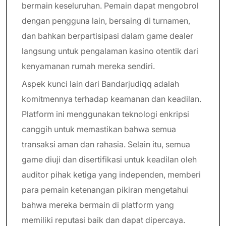
bermain keseluruhan. Pemain dapat mengobrol
dengan pengguna lain, bersaing di turnamen,
dan bahkan berpartisipasi dalam game dealer
langsung untuk pengalaman kasino otentik dari
kenyamanan rumah mereka sendiri.
Aspek kunci lain dari Bandarjudiqq adalah
komitmennya terhadap keamanan dan keadilan.
Platform ini menggunakan teknologi enkripsi
canggih untuk memastikan bahwa semua
transaksi aman dan rahasia. Selain itu, semua
game diuji dan disertifikasi untuk keadilan oleh
auditor pihak ketiga yang independen, memberi
para pemain ketenangan pikiran mengetahui
bahwa mereka bermain di platform yang
memiliki reputasi baik dan dapat dipercaya.