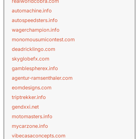
realworldcobra.com
automachine.info
autospeedsters.info
wagerchampion.info
monomousumicontest.com
deadricklingo.com
skyglobefx.com
gamblespherex.info
agentur-ramsenthaler.com
eomdesigns.com
triptrekker.info
gendxxi.net
motomasters.info
mycarzone.info
vibecasaconcepts.com