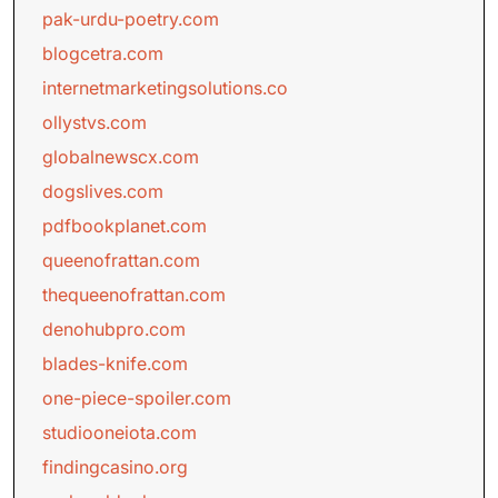
pak-urdu-poetry.com
blogcetra.com
internetmarketingsolutions.co
ollystvs.com
globalnewscx.com
dogslives.com
pdfbookplanet.com
queenofrattan.com
thequeenofrattan.com
denohubpro.com
blades-knife.com
one-piece-spoiler.com
studiooneiota.com
findingcasino.org