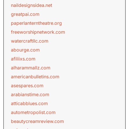
naildesignsidea.net
greatpai.com
paperlanterntheatre.org
freeworshipnetwork.com
watercraftllc.com
abourge.com
afiliixs.com
alharammallz.com
americanbulletins.com
asespares.com
arabianstime.com
atticabblues.com
autometropolist.com
beautycreamreview.com