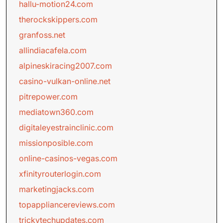
hallu-motion24.com
therockskippers.com
granfoss.net
allindiacafela.com
alpineskiracing2007.com
casino-vulkan-online.net
pitrepower.com
mediatown360.com
digitaleyestrainclinic.com
missionposible.com
online-casinos-vegas.com
xfinityrouterlogin.com
marketingjacks.com
topappliancereviews.com
trickytechupdates.com