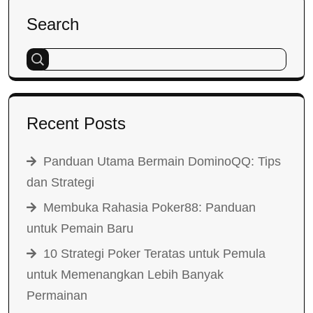
Search
Recent Posts
Panduan Utama Bermain DominoQQ: Tips
dan Strategi
Membuka Rahasia Poker88: Panduan
untuk Pemain Baru
10 Strategi Poker Teratas untuk Pemula
untuk Memenangkan Lebih Banyak
Permainan