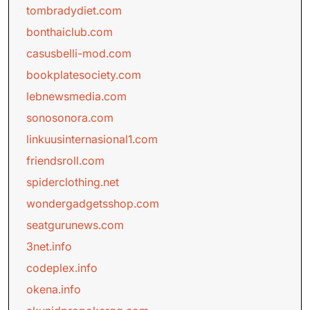
tombradydiet.com
bonthaiclub.com
casusbelli-mod.com
bookplatesociety.com
lebnewsmedia.com
sonosonora.com
linkuusinternasional1.com
friendsroll.com
spiderclothing.net
wondergadgetsshop.com
seatgurunews.com
3net.info
codeplex.info
okena.info