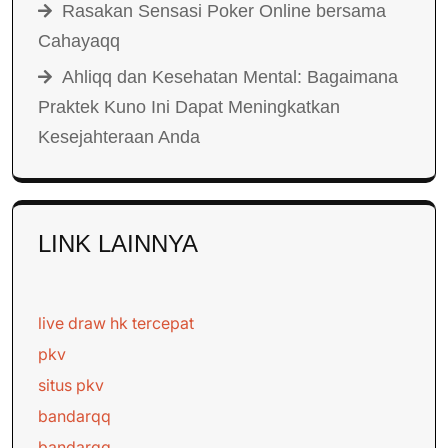
Rasakan Sensasi Poker Online bersama
Cahayaqq
Ahliqq dan Kesehatan Mental: Bagaimana
Praktek Kuno Ini Dapat Meningkatkan
Kesejahteraan Anda
LINK LAINNYA
live draw hk tercepat
pkv
situs pkv
bandarqq
bandarqq