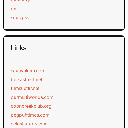
qq
situs pkv
Links
saucyukiah.com
beikastreet.net
filmizlettir.net
ourmultiworlds.com
cooncreekclub.org
pegpufftimes.com
celestia-arts.com