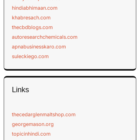
hindiabhimaan.com
khabresach.com
thecbdblogs.com
autoresearchchemicals.com
apnabusinesskaro.com
suleckiego.com
Links
thecedarglenmaltshop.com
georgemason.org
topicinhindi.com