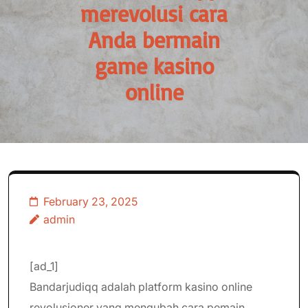
merevolusi cara
Anda bermain
game kasino
online
February 23, 2025
admin
[ad_1]
Bandarjudiqq adalah platform kasino online
revolusioner yang mengubah cara pemain