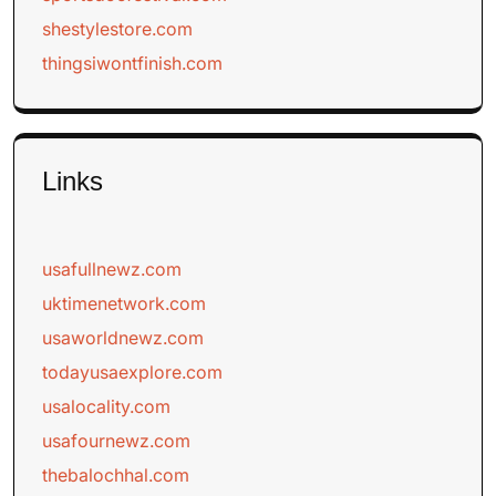
shestylestore.com
thingsiwontfinish.com
Links
usafullnewz.com
uktimenetwork.com
usaworldnewz.com
todayusaexplore.com
usalocality.com
usafournewz.com
thebalochhal.com