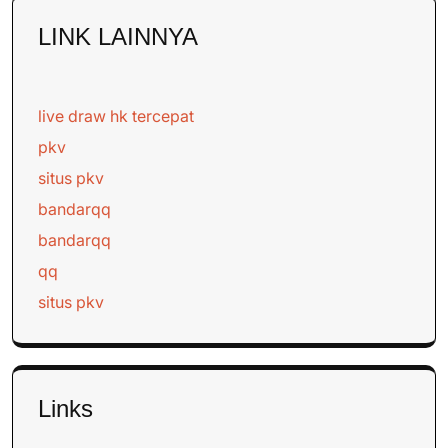
LINK LAINNYA
live draw hk tercepat
pkv
situs pkv
bandarqq
bandarqq
qq
situs pkv
Links