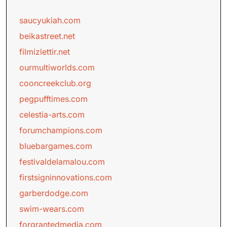
saucyukiah.com
beikastreet.net
filmizlettir.net
ourmultiworlds.com
cooncreekclub.org
pegpufftimes.com
celestia-arts.com
forumchampions.com
bluebargames.com
festivaldelamalou.com
firstsigninnovations.com
garberdodge.com
swim-wears.com
forgrantedmedia.com