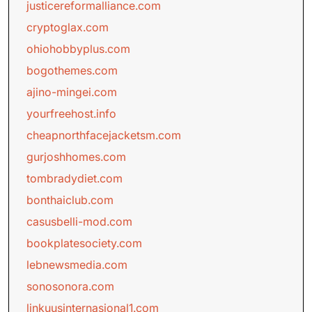
justicereformalliance.com
cryptoglax.com
ohiohobbyplus.com
bogothemes.com
ajino-mingei.com
yourfreehost.info
cheapnorthfacejacketsm.com
gurjoshhomes.com
tombradydiet.com
bonthaiclub.com
casusbelli-mod.com
bookplatesociety.com
lebnewsmedia.com
sonosonora.com
linkuusinternasional1.com