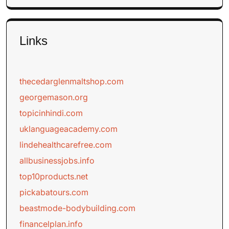
Links
thecedarglenmaltshop.com
georgemason.org
topicinhindi.com
uklanguageacademy.com
lindehealthcarefree.com
allbusinessjobs.info
top10products.net
pickabatours.com
beastmode-bodybuilding.com
financelplan.info