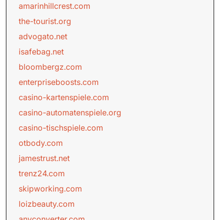
amarinhillcrest.com
the-tourist.org
advogato.net
isafebag.net
bloombergz.com
enterpriseboosts.com
casino-kartenspiele.com
casino-automatenspiele.org
casino-tischspiele.com
otbody.com
jamestrust.net
trenz24.com
skipworking.com
loizbeauty.com
anyconverter.com