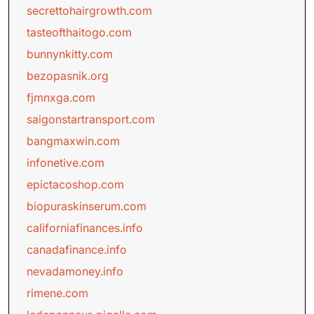
secrettohairgrowth.com
tasteofthaitogo.com
bunnynkitty.com
bezopasnik.org
fjmnxga.com
saigonstartransport.com
bangmaxwin.com
infonetive.com
epictacoshop.com
biopuraskinserum.com
californiafinances.info
canadafinance.info
nevadamoney.info
rimene.com