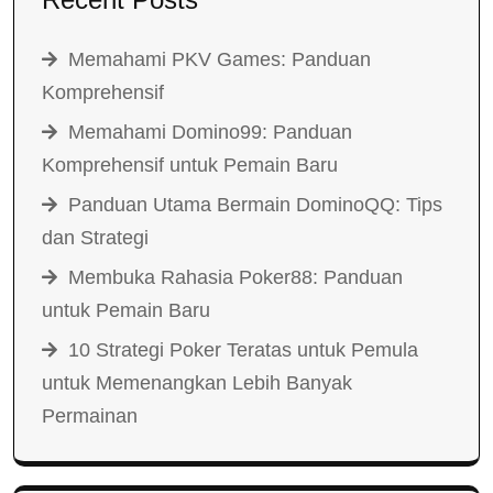
Memahami PKV Games: Panduan
Komprehensif
Memahami Domino99: Panduan
Komprehensif untuk Pemain Baru
Panduan Utama Bermain DominoQQ: Tips
dan Strategi
Membuka Rahasia Poker88: Panduan
untuk Pemain Baru
10 Strategi Poker Teratas untuk Pemula
untuk Memenangkan Lebih Banyak
Permainan