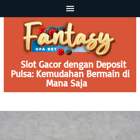
Skip
to
content
(Press
Enter)
Slot Gacor dengan Deposit
Pulsa: Kemudahan Bermain di
Mana Saja