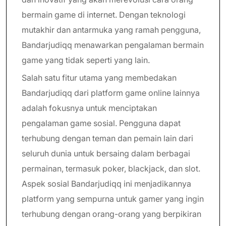
bermain game di internet. Dengan teknologi
mutakhir dan antarmuka yang ramah pengguna,
Bandarjudiqq menawarkan pengalaman bermain
game yang tidak seperti yang lain.
Salah satu fitur utama yang membedakan
Bandarjudiqq dari platform game online lainnya
adalah fokusnya untuk menciptakan
pengalaman game sosial. Pengguna dapat
terhubung dengan teman dan pemain lain dari
seluruh dunia untuk bersaing dalam berbagai
permainan, termasuk poker, blackjack, dan slot.
Aspek sosial Bandarjudiqq ini menjadikannya
platform yang sempurna untuk gamer yang ingin
terhubung dengan orang-orang yang berpikiran