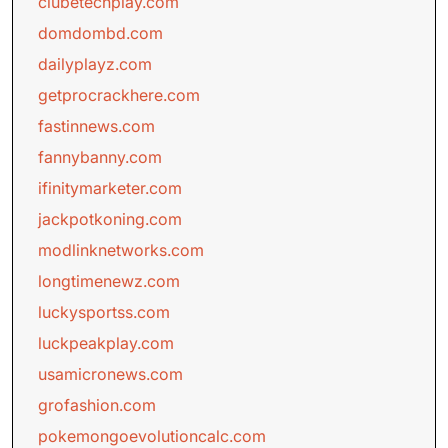
clubetechplay.com
domdombd.com
dailyplayz.com
getprocrackhere.com
fastinnews.com
fannybanny.com
ifinitymarketer.com
jackpotkoning.com
modlinknetworks.com
longtimenewz.com
luckysportss.com
luckpeakplay.com
usamicronews.com
grofashion.com
pokemongoevolutioncalc.com