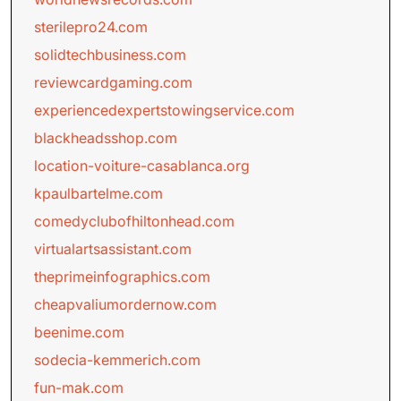
sterilepro24.com
solidtechbusiness.com
reviewcardgaming.com
experiencedexpertstowingservice.com
blackheadsshop.com
location-voiture-casablanca.org
kpaulbartelme.com
comedyclubofhiltonhead.com
virtualartsassistant.com
theprimeinfographics.com
cheapvaliumordernow.com
beenime.com
sodecia-kemmerich.com
fun-mak.com