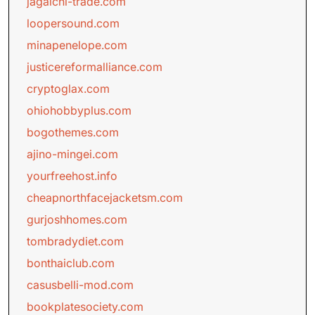
jagalchi-trade.com
loopersound.com
minapenelope.com
justicereformalliance.com
cryptoglax.com
ohiohobbyplus.com
bogothemes.com
ajino-mingei.com
yourfreehost.info
cheapnorthfacejacketsm.com
gurjoshhomes.com
tombradydiet.com
bonthaiclub.com
casusbelli-mod.com
bookplatesociety.com