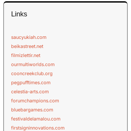
Links
saucyukiah.com
beikastreet.net
filmizlettir.net
ourmultiworlds.com
cooncreekclub.org
pegpufftimes.com
celestia-arts.com
forumchampions.com
bluebargames.com
festivaldelamalou.com
firstsigninnovations.com