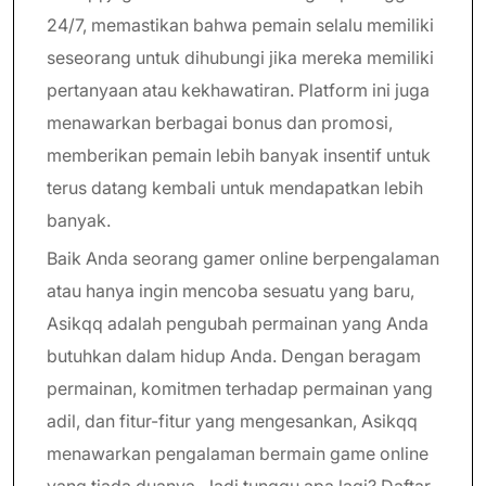
24/7, memastikan bahwa pemain selalu memiliki
seseorang untuk dihubungi jika mereka memiliki
pertanyaan atau kekhawatiran. Platform ini juga
menawarkan berbagai bonus dan promosi,
memberikan pemain lebih banyak insentif untuk
terus datang kembali untuk mendapatkan lebih
banyak.
Baik Anda seorang gamer online berpengalaman
atau hanya ingin mencoba sesuatu yang baru,
Asikqq adalah pengubah permainan yang Anda
butuhkan dalam hidup Anda. Dengan beragam
permainan, komitmen terhadap permainan yang
adil, dan fitur-fitur yang mengesankan, Asikqq
menawarkan pengalaman bermain game online