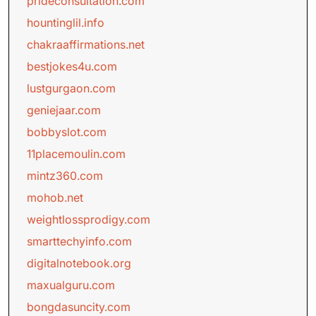
prideconsultation.com
hountinglil.info
chakraaffirmations.net
bestjokes4u.com
lustgurgaon.com
geniejaar.com
bobbyslot.com
11placemoulin.com
mintz360.com
mohob.net
weightlossprodigy.com
smarttechyinfo.com
digitalnotebook.org
maxualguru.com
bongdasuncity.com