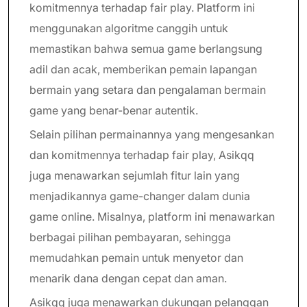
komitmennya terhadap fair play. Platform ini
menggunakan algoritme canggih untuk
memastikan bahwa semua game berlangsung
adil dan acak, memberikan pemain lapangan
bermain yang setara dan pengalaman bermain
game yang benar-benar autentik.
Selain pilihan permainannya yang mengesankan
dan komitmennya terhadap fair play, Asikqq
juga menawarkan sejumlah fitur lain yang
menjadikannya game-changer dalam dunia
game online. Misalnya, platform ini menawarkan
berbagai pilihan pembayaran, sehingga
memudahkan pemain untuk menyetor dan
menarik dana dengan cepat dan aman.
Asikqq juga menawarkan dukungan pelanggan