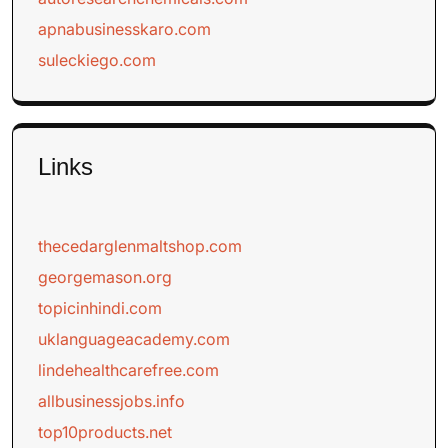
apnabusinesskaro.com
suleckiego.com
Links
thecedarglenmaltshop.com
georgemason.org
topicinhindi.com
uklanguageacademy.com
lindehealthcarefree.com
allbusinessjobs.info
top10products.net