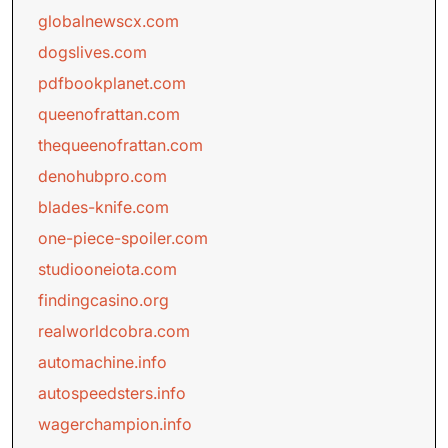
globalnewscx.com
dogslives.com
pdfbookplanet.com
queenofrattan.com
thequeenofrattan.com
denohubpro.com
blades-knife.com
one-piece-spoiler.com
studiooneiota.com
findingcasino.org
realworldcobra.com
automachine.info
autospeedsters.info
wagerchampion.info