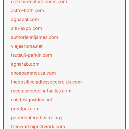
eczema-naturalcures.com
astro-bath.com
aghapal.com
altu-expo.com
authorjennijames.com
viajearoma.net
tsutsuji-parkin.com
agharab.com
cheapammousa.com
thepositiveladiessoccerclub.com
recetasdecocinafaciles.com
naildesignsidea.net
greatpai.com
paperlanterntheatre.org
freeworshipnetwork.com