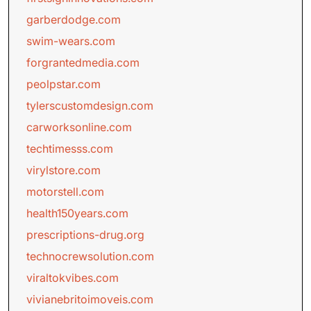
garberdodge.com
swim-wears.com
forgrantedmedia.com
peolpstar.com
tylerscustomdesign.com
carworksonline.com
techtimesss.com
virylstore.com
motorstell.com
health150years.com
prescriptions-drug.org
technocrewsolution.com
viraltokvibes.com
vivianebritoimoveis.com