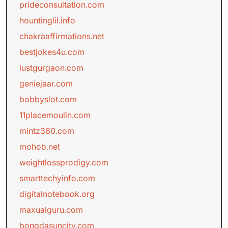
prideconsultation.com
hountinglil.info
chakraaffirmations.net
bestjokes4u.com
lustgurgaon.com
geniejaar.com
bobbyslot.com
11placemoulin.com
mintz360.com
mohob.net
weightlossprodigy.com
smarttechyinfo.com
digitalnotebook.org
maxualguru.com
bongdasuncity.com