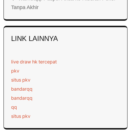
Tanpa Akhir
LINK LAINNYA
live draw hk tercepat
pkv
situs pkv
bandarqq
bandarqq
qq
situs pkv