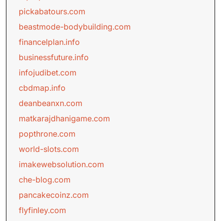
pickabatours.com
beastmode-bodybuilding.com
financelplan.info
businessfuture.info
infojudibet.com
cbdmap.info
deanbeanxn.com
matkarajdhanigame.com
popthrone.com
world-slots.com
imakewebsolution.com
che-blog.com
pancakecoinz.com
flyfinley.com