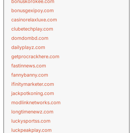
bonuskorokee.com
bonusgexipoy.com
casinorelaxluxe.com
clubetechplay.com
domdombd.com
dailyplayz.com
getprocrackhere.com
fastinnews.com
fannybanny.com
ifinitymarketer.com
jackpotkoning.com
modlinknetworks.com
longtimenewz.com
luckysportss.com
luckpeakplay.com