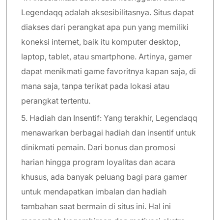
Legendaqq adalah aksesibilitasnya. Situs dapat
diakses dari perangkat apa pun yang memiliki
koneksi internet, baik itu komputer desktop,
laptop, tablet, atau smartphone. Artinya, gamer
dapat menikmati game favoritnya kapan saja, di
mana saja, tanpa terikat pada lokasi atau
perangkat tertentu.
5. Hadiah dan Insentif: Yang terakhir, Legendaqq
menawarkan berbagai hadiah dan insentif untuk
dinikmati pemain. Dari bonus dan promosi
harian hingga program loyalitas dan acara
khusus, ada banyak peluang bagi para gamer
untuk mendapatkan imbalan dan hadiah
tambahan saat bermain di situs ini. Hal ini