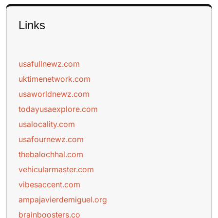
Links
usafullnewz.com
uktimenetwork.com
usaworldnewz.com
todayusaexplore.com
usalocality.com
usafournewz.com
thebalochhal.com
vehicularmaster.com
vibesaccent.com
ampajavierdemiguel.org
brainboosters.co