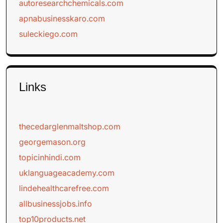
autoresearchchemicals.com
apnabusinesskaro.com
suleckiego.com
Links
thecedarglenmaltshop.com
georgemason.org
topicinhindi.com
uklanguageacademy.com
lindehealthcarefree.com
allbusinessjobs.info
top10products.net