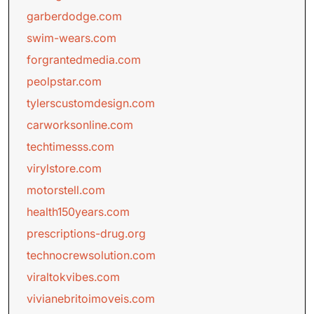
garberdodge.com
swim-wears.com
forgrantedmedia.com
peolpstar.com
tylerscustomdesign.com
carworksonline.com
techtimesss.com
virylstore.com
motorstell.com
health150years.com
prescriptions-drug.org
technocrewsolution.com
viraltokvibes.com
vivianebritoimoveis.com