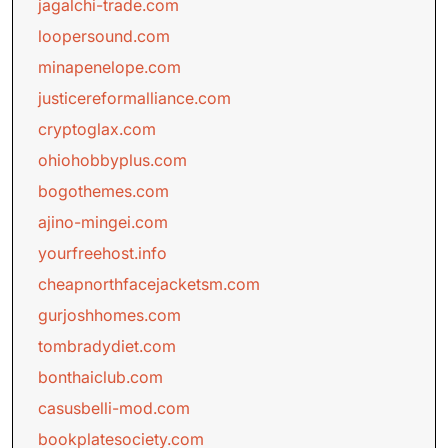
jagalchi-trade.com
loopersound.com
minapenelope.com
justicereformalliance.com
cryptoglax.com
ohiohobbyplus.com
bogothemes.com
ajino-mingei.com
yourfreehost.info
cheapnorthfacejacketsm.com
gurjoshhomes.com
tombradydiet.com
bonthaiclub.com
casusbelli-mod.com
bookplatesociety.com