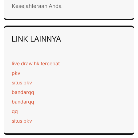
Kesejahteraan Anda
LINK LAINNYA
live draw hk tercepat
pkv
situs pkv
bandarqq
bandarqq
qq
situs pkv