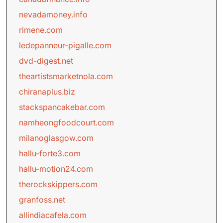
nevadamoney.info
rimene.com
ledepanneur-pigalle.com
dvd-digest.net
theartistsmarketnola.com
chiranaplus.biz
stackspancakebar.com
namheongfoodcourt.com
milanoglasgow.com
hallu-forte3.com
hallu-motion24.com
therockskippers.com
granfoss.net
allindiacafela.com