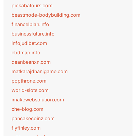
pickabatours.com
beastmode-bodybuilding.com
financelplan.info
businessfuture.info
infojudibet.com
cbdmap.info
deanbeanxn.com
matkarajdhanigame.com
popthrone.com
world-slots.com
imakewebsolution.com
che-blog.com
pancakecoinz.com
flyfinley.com