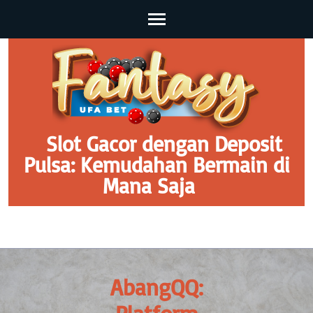
Skip
to
content
(Press
Enter)
Slot Gacor dengan Deposit
Pulsa: Kemudahan Bermain di
Mana Saja
AbangQQ: