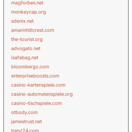
magforbes.net
monkeycap.org
sdenix.net
amarinhillcrest.com
the-tourist.org
advogato.net
isafebag.net
bloombergz.com
enterpriseboosts.com
casino-kartenspiele.com
casino-automatenspiele.org
casino-tischspiele.com
otbody.com
jamestrust.net
trenz24.com