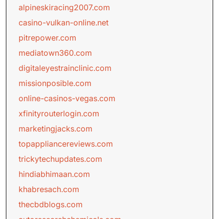
alpineskiracing2007.com
casino-vulkan-online.net
pitrepower.com
mediatown360.com
digitaleyestrainclinic.com
missionposible.com
online-casinos-vegas.com
xfinityrouterlogin.com
marketingjacks.com
topappliancereviews.com
trickytechupdates.com
hindiabhimaan.com
khabresach.com
thecbdblogs.com