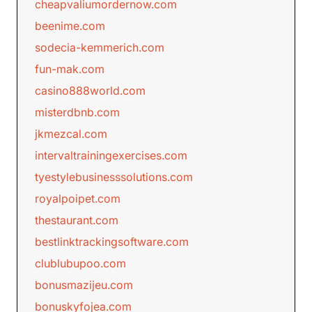
cheapvaliumordernow.com
beenime.com
sodecia-kemmerich.com
fun-mak.com
casino888world.com
misterdbnb.com
jkmezcal.com
intervaltrainingexercises.com
tyestylebusinesssolutions.com
royalpoipet.com
thestaurant.com
bestlinktrackingsoftware.com
clublubupoo.com
bonusmazijeu.com
bonuskyfojea.com