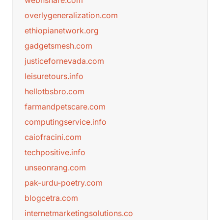
webnshare.com
overlygeneralization.com
ethiopianetwork.org
gadgetsmesh.com
justicefornevada.com
leisuretours.info
hellotbsbro.com
farmandpetscare.com
computingservice.info
caiofracini.com
techpositive.info
unseonrang.com
pak-urdu-poetry.com
blogcetra.com
internetmarketingsolutions.co