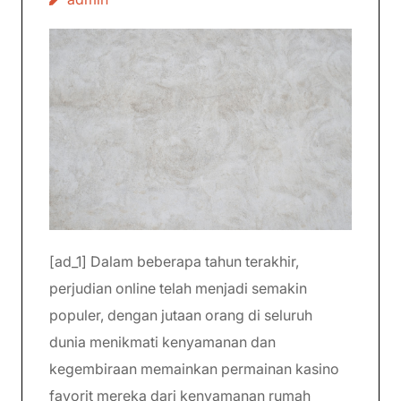
[ad_1] Dalam beberapa tahun terakhir,
perjudian online telah menjadi semakin
populer, dengan jutaan orang di seluruh
dunia menikmati kenyamanan dan
kegembiraan memainkan permainan kasino
favorit mereka dari kenyamanan rumah