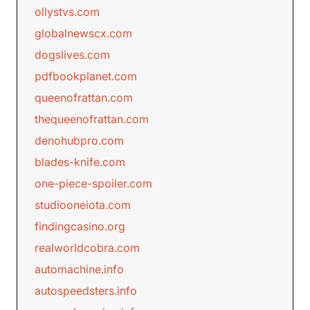
ollystvs.com
globalnewscx.com
dogslives.com
pdfbookplanet.com
queenofrattan.com
thequeenofrattan.com
denohubpro.com
blades-knife.com
one-piece-spoiler.com
studiooneiota.com
findingcasino.org
realworldcobra.com
automachine.info
autospeedsters.info