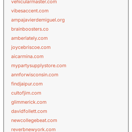
vehicularmaster.com
vibesaccent.com
ampajavierdemiguel.org
brainboosters.co
amberlately.com
joycebriscoe.com
aicarmina.com
mypartysupplystore.com
annforwisconsin.com
findjaipur.com
cultofjim.com
glimmerick.com
davidfollett.com
newcollegebeat.com
reverbnewyork.com