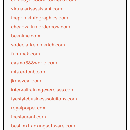
virtualartsassistant.com
theprimeinfographics.com
cheapvaliumordernow.com
beenime.com
sodecia-kemmerich.com
fun-mak.com
casino888world.com
misterdbnb.com
jkmezcal.com
intervaltrainingexercises.com
tyestylebusinesssolutions.com
royalpoipet.com
thestaurant.com
bestlinktrackingsoftware.com