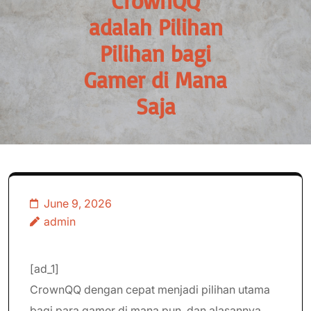
CrownQQ
adalah Pilihan
Pilihan bagi
Gamer di Mana
Saja
June 9, 2026
admin
[ad_1]
CrownQQ dengan cepat menjadi pilihan utama
bagi para gamer di mana pun, dan alasannya