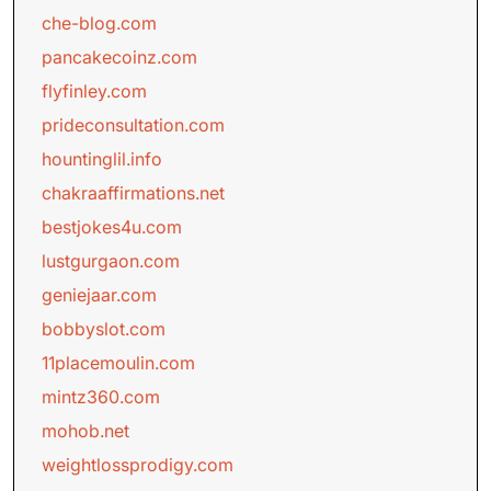
che-blog.com
pancakecoinz.com
flyfinley.com
prideconsultation.com
hountinglil.info
chakraaffirmations.net
bestjokes4u.com
lustgurgaon.com
geniejaar.com
bobbyslot.com
11placemoulin.com
mintz360.com
mohob.net
weightlossprodigy.com