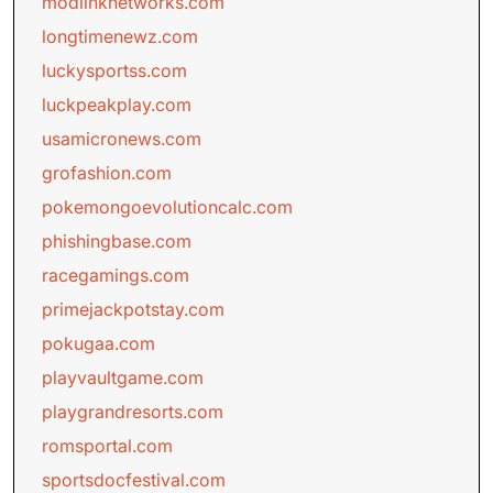
modlinknetworks.com
longtimenewz.com
luckysportss.com
luckpeakplay.com
usamicronews.com
grofashion.com
pokemongoevolutioncalc.com
phishingbase.com
racegamings.com
primejackpotstay.com
pokugaa.com
playvaultgame.com
playgrandresorts.com
romsportal.com
sportsdocfestival.com