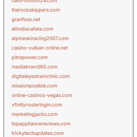
hallu-motion24.com
therockskippers.com
granfoss.net
allindiacafela.com
alpineskiracing2007.com
casino-vulkan-online.net
pitrepower.com
mediatown360.com
digitaleyestrainclinic.com
missionposible.com
online-casinos-vegas.com
xfinityrouterlogin.com
marketingjacks.com
topappliancereviews.com
trickytechupdates.com