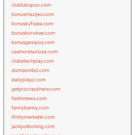
clublubupoo.com
bonusmazijeu.com
bonuskyfojea.com
bonuskorokee.com
bonusgexipoy.com
casinorelaxluxe.com
clubetechplay.com
domdombd.com
dailyplayz.com
getprocrackhere.com
fastinnews.com
fannybanny.com
ifinitymarketer.com
jackpotkoning.com