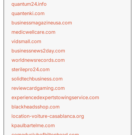
quantum24.info
quantenki.com
businessmagazineusa.com
medicwellcare.com
vidsmall.com
businessnews2day.com
worldnewsrecords.com
sterilepro24.com
solidtechbusiness.com
reviewcardgaming.com
experiencedexpertstowingservice.com
blackheadsshop.com
location-voiture-casablanca.org
kpaulbartelme.com
comedyclubofhiltonhead.com