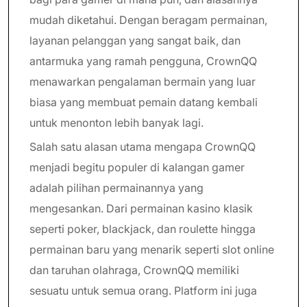
mudah diketahui. Dengan beragam permainan,
layanan pelanggan yang sangat baik, dan
antarmuka yang ramah pengguna, CrownQQ
menawarkan pengalaman bermain yang luar
biasa yang membuat pemain datang kembali
untuk menonton lebih banyak lagi.
Salah satu alasan utama mengapa CrownQQ
menjadi begitu populer di kalangan gamer
adalah pilihan permainannya yang
mengesankan. Dari permainan kasino klasik
seperti poker, blackjack, dan roulette hingga
permainan baru yang menarik seperti slot online
dan taruhan olahraga, CrownQQ memiliki
sesuatu untuk semua orang. Platform ini juga